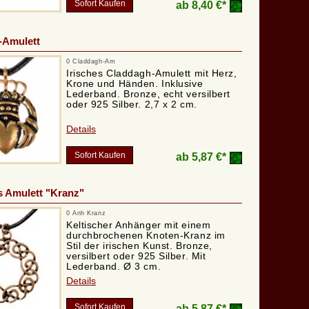
Sofort Kaufen
ab
8,40 €*
-Amulett
0 Claddagh-Am
Irisches Claddagh-Amulett mit Herz,
Krone und Händen. Inklusive
Lederband. Bronze, echt versilbert
oder 925 Silber. 2,7 x 2 cm.
Details
Sofort Kaufen
ab
5,87 €*
s Amulett "Kranz"
0 Anh Kranz
Keltischer Anhänger mit einem
durchbrochenen Knoten-Kranz im
Stil der irischen Kunst. Bronze,
versilbert oder 925 Silber. Mit
Lederband. Ø 3 cm.
Details
Sofort Kaufen
ab
5,87 €*