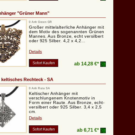
nhänger "Grüner Mann"
0 Anh Green GR
Großer mittelalterliche Anhänger mit
dem Motiv des sogenannten Grünen
Mannes. Aus Bronze, echt versilbert
oder 925 Silber. 4,2 x 4,2...
Details
Sofort Kaufen
ab
14,28 €*
keltisches Rechteck - SA
0 Anh Ruta SA
Keltischer Anhänger mit
verschlungenem Knotenmotiv in
Form einer Raute. Aus Bronze, echt-
versilbert oder 925 Silber. 3,4 x 2,5
cm.
Details
Sofort Kaufen
ab
6,71 €*