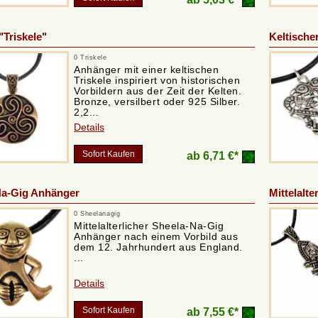
"Triskele"
Keltische
0 Triskele
Anhänger mit einer keltischen
Triskele inspiriert von historischen
Vorbildern aus der Zeit der Kelten.
Bronze, versilbert oder 925 Silber.
2,2...
Details
Sofort Kaufen
ab
6,71 €*
Na-Gig Anhänger
Mittelalt
0 Sheelanagig
Mittelalterlicher Sheela-Na-Gig
Anhänger nach einem Vorbild aus
dem 12. Jahrhundert aus England.
...
Details
Sofort Kaufen
ab
7,55 €*