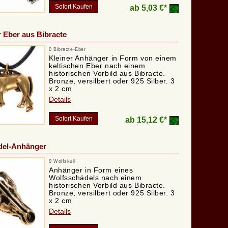
Sofort Kaufen
ab
5,03 €*
r Eber aus Bibracte
0 Bibracte-Eber
Kleiner Anhänger in Form von einem
keltischen Eber nach einem
historischen Vorbild aus Bibracte.
Bronze, versilbert oder 925 Silber. 3
x 2 cm
Details
Sofort Kaufen
ab
15,12 €*
del-Anhänger
0 Wolfskull
Anhänger in Form eines
Wolfsschädels nach einem
historischen Vorbild aus Bibracte.
Bronze, versilbert oder 925 Silber. 3
x 2 cm
Details