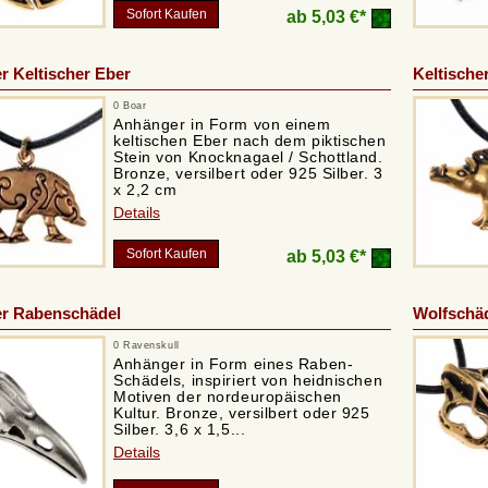
Sofort Kaufen
ab
5,03 €*
 Keltischer Eber
Keltische
0 Boar
Anhänger in Form von einem
keltischen Eber nach dem piktischen
Stein von Knocknagael / Schottland.
Bronze, versilbert oder 925 Silber. 3
x 2,2 cm
Details
Sofort Kaufen
ab
5,03 €*
r Rabenschädel
Wolfschä
0 Ravenskull
Anhänger in Form eines Raben-
Schädels, inspiriert von heidnischen
Motiven der nordeuropäischen
Kultur. Bronze, versilbert oder 925
Silber. 3,6 x 1,5...
Details