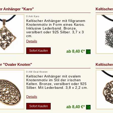
er Anhänger "Karo"
Keltische
0 Anh Karo
Keltischer Anhänger mit filigranem
Knotenmotiv in Form eines Karos.
Inklusive Lederband. Bronze,
versilbert oder 925 Silber. 3,7 x 3
cm.
Details
Sofort Kaufen
ab
8,40 €*
r "Ovaler Knoten"
Keltische
0 AM Oval-Knoten
Keltischer Anhänger mit ovalem
Knotenmotiv im Stil der irischen
Kelten. Bronze, versilbert oder 925
Silber. Mit Lederband. 3,8 x 2,2 cm.
Details
Sofort Kaufen
ab
8,40 €*