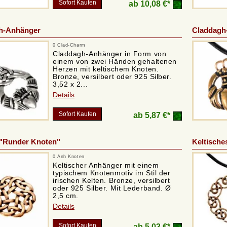
Sofort Kaufen
ab
10,08 €*
h-Anhänger
Claddagh
0 Clad-Charm
Claddagh-Anhänger in Form von
einem von zwei Händen gehaltenen
Herzen mit keltischem Knoten.
Bronze, versilbert oder 925 Silber.
3,52 x 2...
Details
Sofort Kaufen
ab
5,87 €*
 "Runder Knoten"
Keltische
0 Anh Knoten
Keltischer Anhänger mit einem
typischem Knotenmotiv im Stil der
irischen Kelten. Bronze, versilbert
oder 925 Silber. Mit Lederband. Ø
2,5 cm.
Details
Sofort Kaufen
ab
5,03 €*