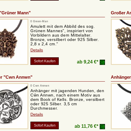
 "Grüner Mann"
Großer A
0 Green-Man
Amulett mit dem Abbild des sog.
Grünen Mannes", inspiriert von
Vorbildern aus dem Mittelalter.
Bronze, versilbert oder 925 Silber.
2,8 x 2,4 cm."
Details
Sofort Kaufen
ab
9,24 €*
r "Cwn Annwn"
Anhänger 
0 Cwn Annwn
Anhänger mit jagenden Hunden, den
Cŵn Annwn, nach einem Motiv aus
dem Book of Kells. Bronze, versilbert
oder 925 Silber. 3,5 cm
Durchmesser.
Details
Sofort Kaufen
ab
11,76 €*