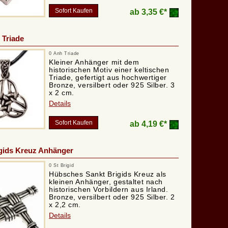
Sofort Kaufen
ab
3,35 €*
 Triade
0 Anh Triade
Kleiner Anhänger mit dem
historischen Motiv einer keltischen
Triade, gefertigt aus hochwertiger
Bronze, versilbert oder 925 Silber. 3
x 2 cm.
Details
Sofort Kaufen
ab
4,19 €*
gids Kreuz Anhänger
0 St Brigid
Hübsches Sankt Brigids Kreuz als
kleinen Anhänger, gestaltet nach
historischen Vorbildern aus Irland.
Bronze, versilbert oder 925 Silber. 2
x 2,2 cm.
Details