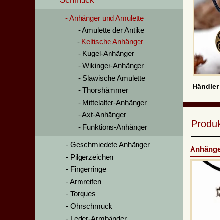
Schmuck
Anhänger und Amulette
Amulette der Antike
Keltische Anhänger
Kugel-Anhänger
Wikinger-Anhänger
Slawische Amulette
Händler
Thorshämmer
Mittelalter-Anhänger
Axt-Anhänger
Produ
Funktions-Anhänger
Geschmiedete Anhänger
Anhänge
Pilgerzeichen
Fingerringe
Armreifen
Torques
Ohrschmuck
Leder-Armbänder