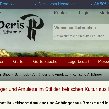
Produkte
✓ Direkt vom Hersteller
✓ Ab 50€ g
Kontakt
Login
Merk
?
hen
Gürtel
Gürtelzubehör
Lagerbedarf
Messe
ter-Shop
»
Schmuck
»
Anhänger und Amulette
»
Keltische Anhänger
er und Amulette im Stil der keltischen Kultur aus 
nnt ihr keltische Amulette und Anhänger aus Bronze und in 