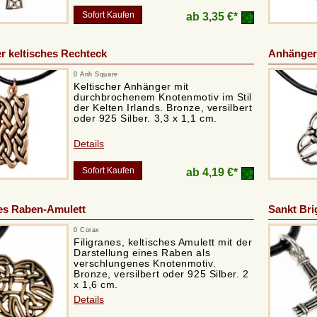
Sofort Kaufen
ab
3,35 €*
 keltisches Rechteck
Anhänger
0 Anh Square
Keltischer Anhänger mit
durchbrochenem Knotenmotiv im Stil
der Kelten Irlands. Bronze, versilbert
oder 925 Silber. 3,3 x 1,1 cm.
Details
Sofort Kaufen
ab
4,19 €*
es Raben-Amulett
Sankt Bri
0 Corax
Filigranes, keltisches Amulett mit der
Darstellung eines Raben als
verschlungenes Knotenmotiv.
Bronze, versilbert oder 925 Silber. 2
x 1,6 cm.
Details