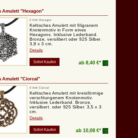
s Amulett "Hexagon"
0 Anh Hexagon
Keltisches Amulett mit filigranem
Knotenmotiv in Form eines
Hexagons. Inklusive Lederband.
Bronze, versilbert oder 925 Silber.
3,8 x 3 cm.
Details
Sofort Kaufen
ab
8,40 €*
s Amulett "Ciorcal"
0 Anh Ciorcal
Keltisches Amulett mit kreisförmige
verschlungenem Knotenmotiv.
Inklusive Lederband. Bronze,
versilbert. oder 925 Silber. 3,5 x 3
cm.
Details
Sofort Kaufen
ab
10,08 €*