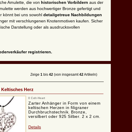
sche Amulette, die von
historischen Vorbildern
aus der
 Amulette werden aus hochwertiger Bronze gefertigt und
Ihr könnt bei uns sowohl
detailgetreue Nachbildungen
änger mit verschlungenen Knotenmotiven kaufen. Sicher
torische Darstellung oder als ausdrucksvollen
derverkäufer registrieren.
Zeige
1
bis
42
(von insgesamt
42
Artikeln)
Keltisches Herz
0 Celt-Heart
Zarter Anhänger in Form von einem
keltischen Herzen in filigraner
Durchbruchstechnik. Bronze,
versilbert oder 925 Silber. 2 x 2 cm.
Details