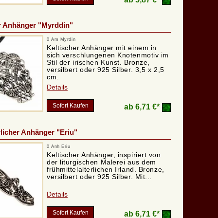
r Anhänger "Myrddin"
0 Am Myrdin
Keltischer Anhänger mit einem in
sich verschlungenen Knotenmotiv im
Stil der irischen Kunst. Bronze,
versilbert oder 925 Silber. 3,5 x 2,5
cm.
Details
Sofort Kaufen
ab
6,71 €*
erlicher Anhänger "Eriu"
0 Anh Eriu
Keltischer Anhänger, inspiriert von
der liturgischen Malerei aus dem
frühmittelalterlichen Irland. Bronze,
versilbert oder 925 Silber. Mit...
Details
Sofort Kaufen
ab
6,71 €*