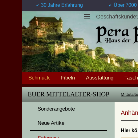
✓ 30 Jahre Erfahrung
✓ Über 7000 
Geschäftskunde
Schmuck
Fibeln
Ausstattung
Tasc
EUER MITTELALTER-SHOP
Mittelal
Sonderangebote
Anhäng
Neue Artikel
Hier kö