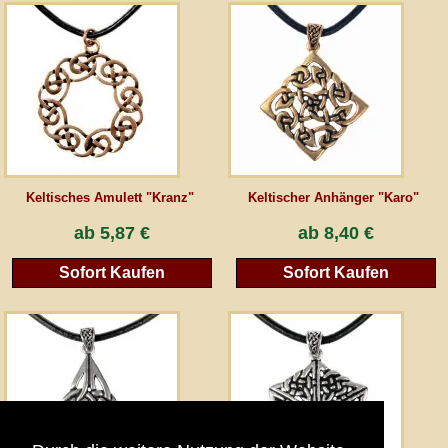
AGB
Gästebuch
Newsletter
Keltisches Amulett "Kranz"
Keltischer Anhänger "Karo"
Vertrag wiederrufen
ab
5,87 €
ab
8,40 €
Sofort Kaufen
Sofort Kaufen
*Alle Preise inkl. MwSt., inkl. Verpackungskosten, zggl. Versandkosten und zzgl.
eventueller Zölle (bei Nicht-EU-Ländern). Durchgestrichene Preise entsprechen dem
bisherigen Preis bei peraperis.com.
Zur klassischen Website