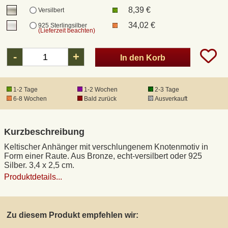
8,39 €
Versilbert
34,02 €
925 Sterlingsilber
DHL Kleinpaket
(Lieferzeit beachten)
-
+
DHL Express
In den Korb
Waffenrecht und FSK 18
1-2 Tage
1-2 Wochen
2-3 Tage
6-8 Wochen
Bald zurück
Ausverkauft
Produkthaftung
Kurzbeschreibung
Datenschutz
Keltischer Anhänger mit verschlungenem Knotenmotiv in
Form einer Raute. Aus Bronze, echt-versilbert oder 925
Silber. 3,4 x 2,5 cm.
Widerrufsrecht
Produktdetails...
Anfertigung von Museumsrepliken
Zu diesem Produkt empfehlen wir:
Mittelalter-Großhandel