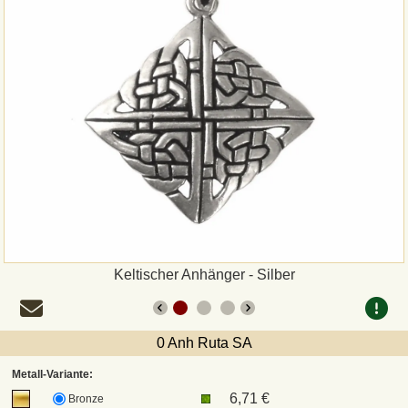
Zahlungsweisen
Sepa
PayPal
Vorkasse
Rechnung
Versandarten und Retouren
Keltischer Anhänger - Silber
UPS
0 Anh Ruta SA
DHL Paket
Metall-Variante:
6,71 €
Bronze
DPD