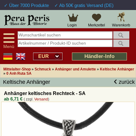
✓ Über 7000 Produkte
✓ Ab 50€ gratis Versand (DE)
Große Auswahl
14 Tage Widerrufsrecht
Verfügbarkeitsanzeige
Über 25 Jahre Erfahrung
Sendungsverfolgung
Schnelle Rücküberweisung
Warenkorb
Login
Merkzettel
Intelligente Navigation
Kulant bei Retouren
Freundlicher Service
Prof. Auftragsabwicklung
Menü
Übersicht Mittelalter-Produkte
Händler-Info
EUR
Mittelalter-Shop
»
Schmuck
»
Anhänger und Amulette
»
Keltische Anhänger
Impressum
»
0 Anh Ruta SA
Keltische Anhänger
zurück
Widerrufsfunktion
Anhänger keltisches Rechteck - SA
ab
6,71 €
( zzgl.
Versand
)
Wie bestellen?
Rückruf-Service