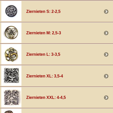
mittelalterlicher Beschläge in verschiedenen Größen aus
preiswertem Zamakguss oder aus
hochwertigem
Bronzeguss
und sogar in echt versilbert. Neben Ziernieten im Stil der
Ziernieten S: 2-2,5
Kelten und Wikinger findet ihr auch solche, die von antiken Vorbildern
inspiriert wurden und sich ebenfalls bestens für die
Verzierung von
Gürteln und Taschen
im LARP oder Mittelalter-Reenactment eignen.
Ziernieten M: 2,5-3
Ziernieten L: 3-3,5
Ziernieten XL: 3,5-4
Ziernieten XXL: 4-4,5