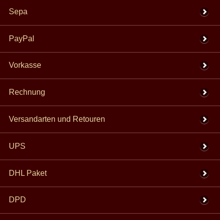
was die meisten Lochzangen anbieten. Generell gilt aber: Je dünner das
Sepa
Material ist, desto kleiner sollte auch das Loch sein.
Jede unserer mittelalterlichen Ziernieten wird mit einer passenden
PayPal
Anzahl an
Befestigungskappen
ausgeliefert. Man braucht also bloß ein
Loch in das Leder stanzen, den Stift der Zierniete durch das Leder
führen und die kleine, mitgelieferte Kappe aufsetzen und dann mit ein
Vorkasse
paar leichten Schlägen mit einem Hammer dauerhaft befestigen.
Der erste Schlag sollte dabei noch nicht zu fest sein, damit man vor
Rechnung
dem endgültigen Befestigen sich dann noch einmal versichern kann,
dass der Beschlag auch wirklich
gerade und richtig herum
sitzt.
Ein paar weitere, leichte Klopfer verbinden die Kappe dann solide mit
Versandarten und Retouren
der Zierniete, so dass diese sich nicht mehr von dem Trägermaterial
lösen kann.
UPS
Über den Gebrauch historischer Ziernieten
DHL Paket
Bereits die Menschen der
keltischen Eisenzeit
verzierten Ihre Gürtel, Wehrgehänge und
DPD
Schwertscheiden mit Beschlägen aus Bronze.
Insbesondere die berühmten keltischen