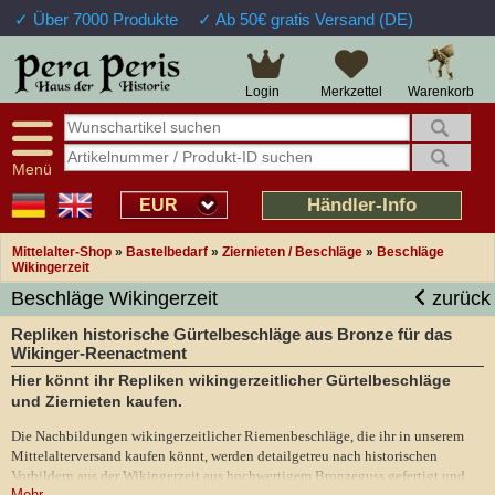
✓ Über 7000 Produkte
✓ Ab 50€ gratis Versand (DE)
Warenkorb
Login
Merkzettel
Menü
Händler-Info
EUR
Mittelalter-Shop
»
Bastelbedarf
»
Ziernieten / Beschläge
»
Beschläge
Wikingerzeit
Beschläge Wikingerzeit
zurück
Repliken historische Gürtelbeschläge aus Bronze für das
Wikinger-Reenactment
Hier könnt ihr Repliken wikingerzeitlicher Gürtelbeschläge
und Ziernieten kaufen.
Die Nachbildungen wikingerzeitlicher Riemenbeschläge, die ihr in unserem
Mittelalterversand kaufen könnt, werden detailgetreu nach historischen
Vorbildern aus der Wikingerzeit aus hochwertigem Bronzeguss gefertigt und
Mehr ...