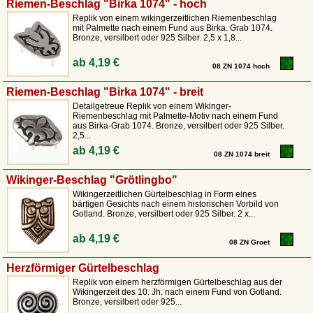
Riemen-Beschlag "Birka 1074" - hoch
Replik von einem wikingerzeitlichen Riemenbeschlag
mit Palmette nach einem Fund aus Birka. Grab 1074.
Bronze, versilbert oder 925 Silber. 2,5 x 1,8...
ab
4,19 €
08 ZN 1074 hoch
Riemen-Beschlag "Birka 1074" - breit
Detailgetreue Replik von einem Wikinger-
Riemenbeschlag mit Palmette-Motiv nach einem Fund
aus Birka-Grab 1074. Bronze, versilbert oder 925 Silber.
2,5...
ab
4,19 €
08 ZN 1074 breit
Wikinger-Beschlag "Grötlingbo"
Wikingerzeitlichen Gürtelbeschlag in Form eines
bärtigen Gesichts nach einem historischen Vorbild von
Gotland. Bronze, versilbert oder 925 Silber. 2 x...
ab
4,19 €
08 ZN Groet
Herzförmiger Gürtelbeschlag
Replik von einem herzförmigen Gürtelbeschlag aus der
Wikingerzeit des 10. Jh. nach einem Fund von Gotland.
Bronze, versilbert oder 925...