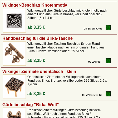
Wikinger-Beschlag Knotenmotiv
Wikingerzeitlicher Gürtelbeschlag mit Knotenmotiv nach
einem Fund aus Birka in Bronze, versilbert oder 925
Silber. 1,5 x 1,4 cm.
ab
3,35 €
08 ZN Wi-Knot
Randbeschlag für die Birka-Tasche
Wikingerzeitlicher Taschen-Beschlag für den Rand
einer Taschenklappe nach einem originalen Fund aus
Birka. Bronze, versilbert oder 925 Silber....
ab
3,35 €
08 ZN RBT
Wikinger-Zierniete orientalisch - klein
Orientalische Zierniete der Wikingerzeit nach einem
Fund aus Birka. Bronze, versilbert oder 925 Silber. 1,5 x
1,4 cm.
ab
3,35 €
08 ZN Orient Kl
Gürtelbeschlag "Birka-Wolf"
Replik von einem Wikinger Gürtelbeschlag mit dem
sog. Birka-Wolf nach einem Fund aus Birka /
Schweden. Bronze, versilbert oder 925 Silber. 2,2 x...