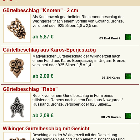
sind auch in echt versilbert erhältlich
. Ihr findet hier sowohl authentische
Gürtelbeschläge der Wikinger nach Funden aus Birka, Gotland und Gnezdovo
Gürtelbeschlag "Knoten" - 2 cm
als auch detailgetreue Nachbildungen magyarischer Zierbeschläge.
Sicher
findet auch ihr hier einen passenden Bronzebeschlag, um euch selber einen
Als Knotenwerk gearbeiteter Riemenendbeschlag der
Wikingerzeit nach einem Vorbild von Gotland. Bronze,
authentischen Wikingergürtel anzufertigen.
versilbert oder 925 Silber. 1,8 x 2,5 cm.
ab
5,87 €
09 End Knot 2
Gürtelbeschlag aus Karos-Eperjesszög
Magyarischer Gürtelbeschlag der Wikingerzeit nach
einem Fund aus Karos-Eperjesszög in Ungarn. Bronze,
versilbert oder 925 Silber. 1,5 x 1,4...
ab
2,09 €
08 ZN Karos
Gürtelbeschlag "Rabe"
Replik von einem Gürtelbeschlag in Form eines
stilisierten Rabens nach einem Fund aus Nowgorod /
Russland. Bronze, versilbert oder 925 Silber....
ab
2,09 €
08 ZN Raven
Wikinger-Gürtelbeschlag mit Gesicht
Beschlag aus der Wikingerzeit mit der Darstellung
eines bärtigen Gesichts nach einem historischen Fund.