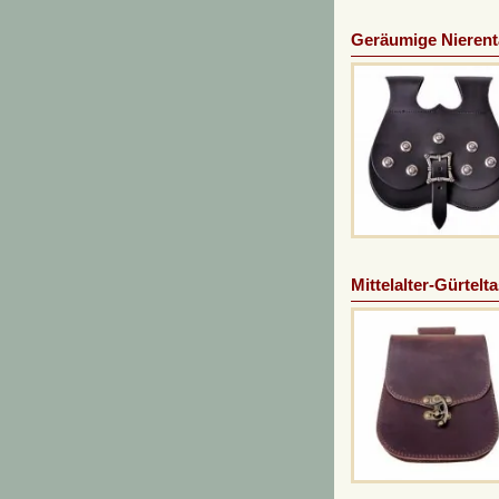
Geräumige Nierent
Mittelalter-Gürtel