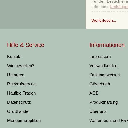
Für den Besuch eine
oder eine
Umhänget
benötigt man hingeg
Spätmittelalter eine
Weiterlesen...
gefertigt.
In unserem Mittelal
kaufen
. Aber was m
Hilfe & Service
Informationen
nachfolgenden Auszu
Kontakt
Impressum
Wie bestellen?
Versandkosten
Wissens
Retouren
Zahlungsweisen
Für ein paar Habsel
Rückrufservice
Gästebuch
Lederbeutel
gute Di
Börsen
waren in der
Häufige Fragen
AGB
wurden.
Datenschutz
Produkthaftung
Da man im Frühmittel
möglicherweise, war
Großhandel
Über uns
Fundgut
anzutreffe
Museumsrepliken
Waffenrecht und FS
beweisen.