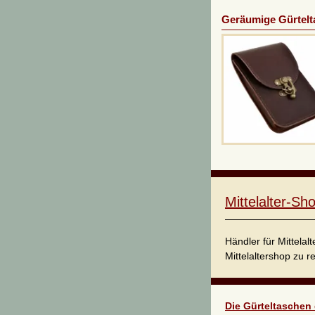
Geräumige Gürtelt
Mittelalter-S
Händler für Mittela
Mittelaltershop zu r
Die Gürteltaschen 