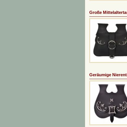
Große Mittelaltert
Geräumige Nierent