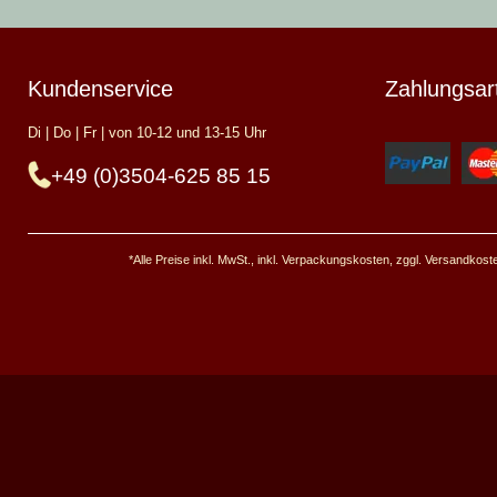
Die Gürt
Kundenservice
Zahlungsar
Die
Germanen
gebe
Grab des sogenannt
Di | Do | Fr | von 10-12 und 13-15 Uhr
erhalten, dass mögl
+49 (0)3504-625 85 15
Auch im Museum von
Frühmittelalter
des
alemannischen Grab
und die mit einem U
*Alle Preise inkl. MwSt., inkl. Verpackungskosten, zggl. Versandkos
Im frühen Mittelalt
verbreitet, die als
Taschenbeschläg
Taschenbügel aus Ei
Von den
Franken
d
Schnalle verschloss
Sutton Hoo
in Engl