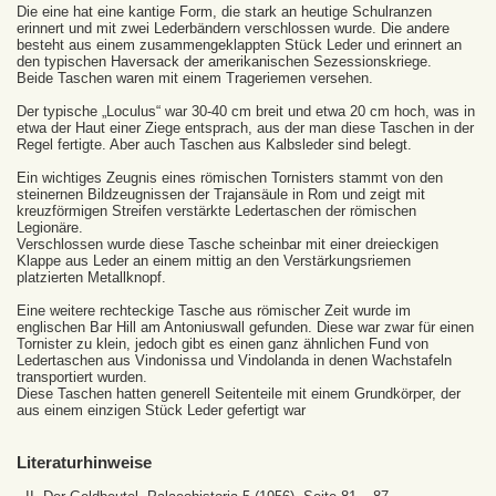
Die eine hat eine kantige Form, die stark an heutige Schulranzen
erinnert und mit zwei Lederbändern verschlossen wurde. Die andere
besteht aus einem zusammengeklappten Stück Leder und erinnert an
den typischen Haversack der amerikanischen Sezessionskriege.
Beide Taschen waren mit einem Trageriemen versehen.
Der typische „Loculus“ war 30-40 cm breit und etwa 20 cm hoch, was in
etwa der Haut einer Ziege entsprach, aus der man diese Taschen in der
Regel fertigte. Aber auch Taschen aus Kalbsleder sind belegt.
Ein wichtiges Zeugnis eines römischen Tornisters stammt von den
steinernen Bildzeugnissen der Trajansäule in Rom und zeigt mit
kreuzförmigen Streifen verstärkte Ledertaschen der römischen
Legionäre.
Verschlossen wurde diese Tasche scheinbar mit einer dreieckigen
Klappe aus Leder an einem mittig an den Verstärkungsriemen
platzierten Metallknopf.
Eine weitere rechteckige Tasche aus römischer Zeit wurde im
englischen Bar Hill am Antoniuswall gefunden. Diese war zwar für einen
Tornister zu klein, jedoch gibt es einen ganz ähnlichen Fund von
Ledertaschen aus Vindonissa und Vindolanda in denen Wachstafeln
transportiert wurden.
Diese Taschen hatten generell Seitenteile mit einem Grundkörper, der
aus einem einzigen Stück Leder gefertigt war
Literaturhinweise