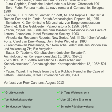
- II. Der Geldbeutel, Palaeohistoria 5 (1956), Seite 81 – 87
- Jutta Göpfrich, Römische Lederfunde aus Mainz, Offenbach 1991
- Berti, Fede. Fortuna maris. La nave romana di Comacchio. Bologna,
1990
- Keppie, L. J. 'Finds of Leather' in Scott, M. and Keppie L. Bar Hill: A
Roman Fort and its Finds, British Archæological Reports 16, 1975
- Schlabow, K. Der römische Münzschatz von Bargercompascuum
(Drenthe). II. Der Geldbeutel. Palaeohistoria 5, 1956: 81-87.
- Yadin, Yigael. Die Funde aus dem Bar-Kochba-Periode in der Cave of
Letters. Jerusalem, Israel Exploration Society, 1963.
- Vindolanda. Research Reports, New Series. Vol. III Die frühen Wooden
Forts. Carol van Driel-Murray, John Peter Wild et al. 1993
- Groenman-van Waateringe, W.: Römische Lederfunde aus Vindonissa
und Valkenburg ZH; Ein Vergleich
- Baatz, D. "Lederne Gürteltaschen römischer Soldaten",
Archäologisches Korrespondenzblatt 13, 1983: 359-61
- Schultze, M. "Spätkaiserzeitliche Gürteltaschen mit
Knebelverschluss", Archäologisches Korrespondenzblatt 12, 1982: 501-
9
- Yadin, Yigael. The Finds from the Bar Kokhba Period in the Cave of
Letters. Jerusalem, Israel Exploration Society, 1963
Verfasst von Peer Carstens, August 2013
Große Auswahl
14 Tage Widerrufsrecht
Verfügbarkeitsanzeige
Über 25 Jahre Erfahrung
Sendungsverfolgung
Schnelle Rücküberweisung