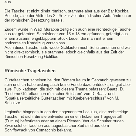
aus.
Die Tasche ist nicht direkt römisch, stammte aber aus der Bar Kochba
Periode, also der Mitte des 2. Jh. zur Zeit der jüdischen Aufstände unter
der römischen Besetzung Israels.
Zudem wurde in Wadi Murabba zeitgleich auch eine rechteckige Tasche
aus rot gefärbtem Schafsleder von 13 x 18 cm gefunden, gefertigt aus
einem zusammengeklapptem Stück Leder, die man mit einem
horizontalen Kordelzug verschloss.
Auch diese Tasche hatte weder Schlaufen noch Schulterriemen und war
nicht direkt römisch, sie stammte jedoch gleichfalls aus der Zeit der
römischen Besetzung Galiläas.
Römische Tragetaschen
Gürteltaschen scheinen bei den Römern kaum in Gebrauch gewesen zu
sein und ich habe bislang auch keine Funde dazu entdeckt, es gibt aber
zwei Publikationen, die sich mit diesem Thema befassen: Baatz, D.
"Lederne Gürteltaschen römischer Soldaten" von D. Baatz und
"Spätkaiserzeitliche Gürteltaschen mit Knebelverschluss" von M.
Schultze.
Legionäre hingegen trugen den sogenannten Loculus, eine rechteckige
Tasche mit sich, die sie entweder an einem hölzernen Tragegestell
(Furcus) befestigten oder an einem Riemen über die Schulter trugen.
Zwei solcher Taschen aus augustäischer Zeit sind aus dem
Schiffswrack von Comacchio bekannt.