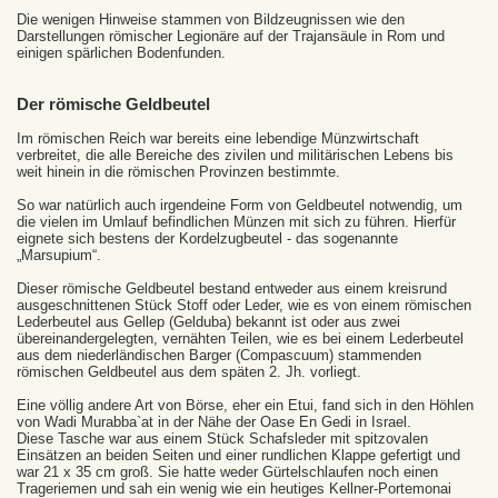
Die wenigen Hinweise stammen von Bildzeugnissen wie den
Darstellungen römischer Legionäre auf der Trajansäule in Rom und
einigen spärlichen Bodenfunden.
Der römische Geldbeutel
Im römischen Reich war bereits eine lebendige Münzwirtschaft
verbreitet, die alle Bereiche des zivilen und militärischen Lebens bis
weit hinein in die römischen Provinzen bestimmte.
So war natürlich auch irgendeine Form von Geldbeutel notwendig, um
die vielen im Umlauf befindlichen Münzen mit sich zu führen. Hierfür
eignete sich bestens der Kordelzugbeutel - das sogenannte
„Marsupium“.
Dieser römische Geldbeutel bestand entweder aus einem kreisrund
ausgeschnittenen Stück Stoff oder Leder, wie es von einem römischen
Lederbeutel aus Gellep (Gelduba) bekannt ist oder aus zwei
übereinandergelegten, vernähten Teilen, wie es bei einem Lederbeutel
aus dem niederländischen Barger (Compascuum) stammenden
römischen Geldbeutel aus dem späten 2. Jh. vorliegt.
Eine völlig andere Art von Börse, eher ein Etui, fand sich in den Höhlen
von Wadi Murabba`at in der Nähe der Oase En Gedi in Israel.
Diese Tasche war aus einem Stück Schafsleder mit spitzovalen
Einsätzen an beiden Seiten und einer rundlichen Klappe gefertigt und
war 21 x 35 cm groß. Sie hatte weder Gürtelschlaufen noch einen
Trageriemen und sah ein wenig wie ein heutiges Kellner-Portemonai