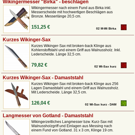
Materialien wie im Original
Wikingermesser "Birka" - beschlagen
Wikingermesser nach einem Fund aus Birka inkl.
Kompakte Größen
– für einfache Mitführung am Gürtel
Messerscheide mit hochwertigen Beschlägen aus
Bronze. Messerlänge 20,5 cm.
Vielseitigkeit
– sowohl für Essensvorbereitung, Handwerk als
auch Lageralltag geeignet
151,25 €
02 M-Wi Birka
Unser Onlineshop bietet Euch eine sorgfältige Auswahl an
Wikingermessern, die
auf Fundstücken aus Skandinavien und
Kurzes Wikinger-Sax
Nordeuropa basieren
. Jedes Messer ist eine detailgetreue Replik, die
Kurzes Wikinger-Sax mit broken-back Klinge aus
historische Genauigkeit mit heutiger Praktikabilität verbindet. Alle Messer
Kohlenstoffstahl und einem Griff aus Walnussholz. Inkl.
Lederscheide. Länge 32,5 cm.
sind so konzipiert, dass sie
funktional, langlebig und gleichzeitig
historisch korrekt
sind. Dadurch lässt sich Eure Darstellung der
79,82 €
Wikingerzeit optimal ergänzen.
02 Wi-Sax kurz
Kurzes Wikinger-Sax - Damaststahl
Kurzes Wikinger-Sax mit broken-back Klinge aus 256
Lagen Damaststahl und einem Griff aus Walnussholz.
Mit Lederscheide. Länge 32,5 cm.
126,04 €
02 Wi-Sax kurz - DAM
Langmesser von Gotland - Damaststahl
Wikingerzeitliches Langmesser bzw. Kurz-Sax mit
Walnussholzgriff und Einlagen aus Messing nach
einem Fund von Gotland. 31 x 3 cm, Klinge 19 cm.