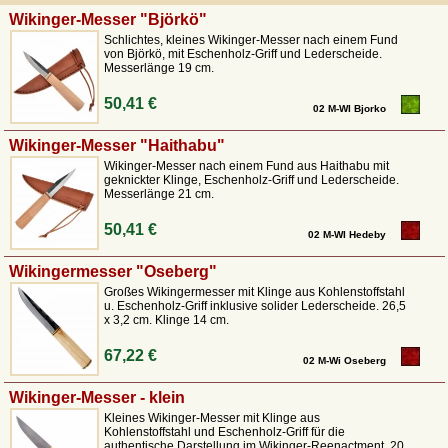
Haithabu
gefertigt und
sind mit Holzgriffen und Griffteilen
Wikinger-Messer "Björkö"
aus Horn und Knochen versehen. Erhältlich mit
Messerklingen
aus
Kohlenstoffstahl oder mehrlagigem Damaststahl versehen. Alle unsere
Schlichtes, kleines Wikinger-Messer nach einem Fund
von Björkö, mit Eschenholz-Griff und Lederscheide.
Wikingermesser haben solide Scheiden aus Leder, zum Teil auch mit
Messerlänge 19 cm.
authentischen Beschlägen.
50,41 €
02 M-WI Bjorko
Wikingermesser – Historische Repliken für authentisches
Reenactment
Wikinger-Messer "Haithabu"
Wikinger-Messer nach einem Fund aus Haithabu mit
geknickter Klinge, Eschenholz-Griff und Lederscheide.
Messer zählen zu den wichtigsten Alltagswerkzeugen der nordischen
Messerlänge 21 cm.
Wikingerzeit (ca. 8.–11. Jahrhundert). Anders als Schwerter oder Äxte
waren sie universelle Gebrauchsgegenstände, die in allen
50,41 €
Lebensbereichen zum Einsatz kamen. In unserem historischen
02 M-WI Hedeby
Onlineshop findet Ihr detailgetreue
Repliken und Nachbildungen
, die
Wikingermesser "Oseberg"
sich an originalen Fundstücken orientieren und sowohl funktional als auch
authentisch sind.
Großes Wikingermesser mit Klinge aus Kohlenstoffstahl
u. Eschenholz-Griff inklusive solider Lederscheide. 26,5
x 3,2 cm. Klinge 14 cm.
Unsere Messer spiegelt die
klassische
, nordische Formensprache
wider: schlanke Klingen, schlichte Griffe aus Holz oder Horn und eine
67,22 €
robuste Verarbeitung machen diese Wikingermesser ideal für
02 M-Wi Oseberg
Reenactment, Living History, historische Lager und den Einsatz auf
Mittelaltermärkten
.
Wikinger-Messer - klein
Kleines Wikinger-Messer mit Klinge aus
Historischer Hintergrund von Wikingermessern
Kohlenstoffstahl und Eschenholz-Griff für die
authentische Darstellung im Wikinger-Reenactment. 20