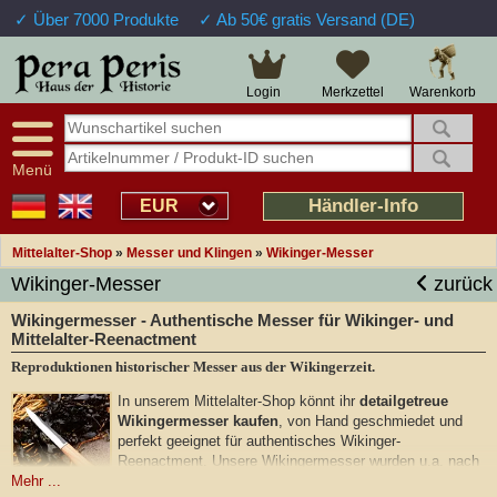
✓ Über 7000 Produkte
✓ Ab 50€ gratis Versand (DE)
Warenkorb
Login
Merkzettel
Menü
Händler-Info
EUR
Mittelalter-Shop
»
Messer und Klingen
»
Wikinger-Messer
Wikinger-Messer
zurück
Wikingermesser - Authentische Messer für Wikinger- und
Mittelalter-Reenactment
Reproduktionen historischer Messer aus der Wikingerzeit.
In unserem Mittelalter-Shop könnt ihr
detailgetreue
Wikingermesser kaufen
, von Hand geschmiedet und
perfekt geeignet für authentisches Wikinger-
Reenactment. Unsere Wikingermesser wurden u.a. nach
Mehr ...
dem Vorbild von Funden aus
Birka, Gotland und