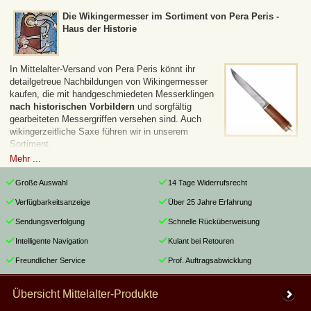
Die Wikingermesser im Sortiment von Pera Peris -
Haus der Historie
In Mittelalter-Versand von Pera Peris könnt ihr
detailgetreue Nachbildungen von Wikingermesser
kaufen, die mit handgeschmiedeten Messerklingen
nach historischen Vorbildern
und sorgfältig
gearbeiteten Messergriffen versehen sind. Auch
wikingerzeitliche Saxe führen wir in unserem
Sortiment.
Mehr ...
Unsere Nachbildungen von Wikingermessern basieren unter anderem
auf den Vorbildern
wikingerzeitlicher Funde
aus den Grabungen von
Große Auswahl
14 Tage Widerrufsrecht
Yorvik, Haithabu
, Birka oder Gotland und gefertigt und haben wie die
Verfügbarkeitsanzeige
Über 25 Jahre Erfahrung
historischen Originale Holzgriffe und Griffteilen aus Messing Horn oder
Knochen.
Sendungsverfolgung
Schnelle Rücküberweisung
Intelligente Navigation
Kulant bei Retouren
Die Messerklingen für unsere Wikingermesser werden aus einem
hochwertigen
Kohlenstoffstahl
hergestellt oder sind aus mehrlagigem
Freundlicher Service
Prof. Auftragsabwicklung
Damaststahl
gefertigt.
Übersicht Mittelalter-Produkte
Alle unsere Wikingermesser kommen mit einer
soliden Scheide
aus
hochwertigem Leder in rein pflanzlicher Gerbung, die teilweise auch mit