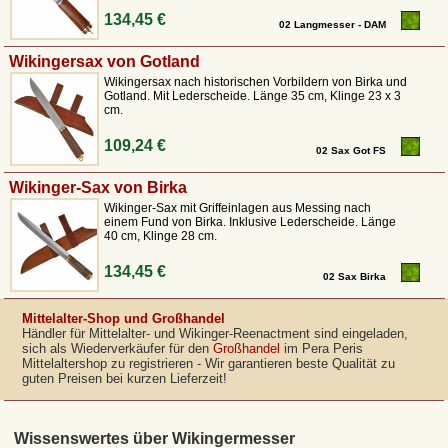
134,45 €
02 Langmesser - DAM
Wikingersax von Gotland
Wikingersax nach historischen Vorbildern von Birka und
Gotland. Mit Lederscheide. Länge 35 cm, Klinge 23 x 3
cm.
109,24 €
02 Sax Got FS
Wikinger-Sax von Birka
Wikinger-Sax mit Griffeinlagen aus Messing nach
einem Fund von Birka. Inklusive Lederscheide. Länge
40 cm, Klinge 28 cm.
134,45 €
02 Sax Birka
Mittelalter-Shop und Großhandel
Händler für Mittelalter- und Wikinger-Reenactment sind eingeladen,
sich als Wiederverkäufer für den
Großhandel
im Pera Peris
Mittelaltershop zu registrieren - Wir garantieren beste Qualität zu
guten Preisen bei kurzen Lieferzeit!
Wissenswertes über Wikingermesser