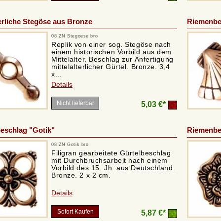
terliche Stegöse aus Bronze
Riemenbe
08 ZN Stegoese bro
Replik von einer sog. Stegöse nach
einem historischen Vorbild aus dem
Mittelalter. Beschlag zur Anfertigung
mittelalterlicher Gürtel. Bronze. 3,4
x...
Details
Nicht lieferbar
5,03 €*
eschlag "Gotik"
Riemenbe
08 ZN Gotik bro
Filigran gearbeitete Gürtelbeschlag
mit Durchbruchsarbeit nach einem
Vorbild des 15. Jh. aus Deutschland.
Bronze. 2 x 2 cm.
Details
Sofort Kaufen
5,87 €*