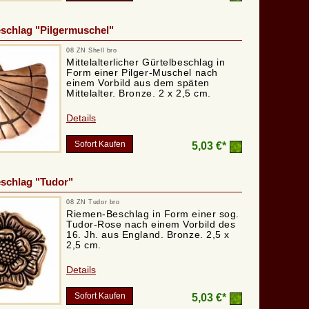
schlag "Pilgermuschel"
08 ZN Shell bro
Mittelalterlicher Gürtelbeschlag in
Form einer Pilger-Muschel nach
einem Vorbild aus dem späten
Mittelalter. Bronze. 2 x 2,5 cm.
Details
Sofort Kaufen
5,03 €*
schlag "Tudor"
08 ZN Tudor bro
Riemen-Beschlag in Form einer sog.
Tudor-Rose nach einem Vorbild des
16. Jh. aus England. Bronze. 2,5 x
2,5 cm.
Details
Sofort Kaufen
5,03 €*