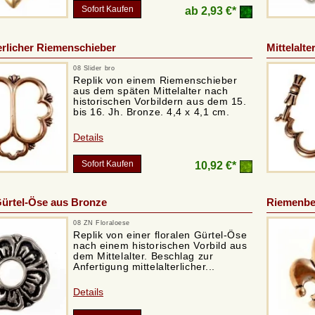
Sofort Kaufen
ab
2,93 €*
terlicher Riemenschieber
Mittelalte
08 Slider bro
Replik von einem Riemenschieber
aus dem späten Mittelalter nach
historischen Vorbildern aus dem 15.
bis 16. Jh. Bronze. 4,4 x 4,1 cm.
Details
Sofort Kaufen
10,92 €*
Gürtel-Öse aus Bronze
Riemenbes
08 ZN Floraloese
Replik von einer floralen Gürtel-Öse
nach einem historischen Vorbild aus
dem Mittelalter. Beschlag zur
Anfertigung mittelalterlicher...
Details