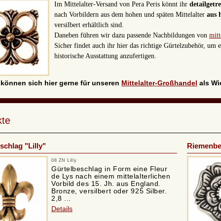
Im Mittelalter-Versand von Pera Peris könnt ihr
detailget
nach Vorbildern aus dem hohen und späten Mittelalter
aus 
versilbert erhältlich
sind.
Daneben führen wir dazu passende Nachbildungen von
mitt
Sicher findet auch ihr hier das richtige Gürtelzubehör, um
historische Ausstattung anzufertigen.
 können sich hier gerne für unseren
Mittelalter-Großhandel
als Wie
kte
schlag "Lilly"
Riemenbe
08 ZN Lilly
Gürtelbeschlag in Form eine Fleur
de Lys nach einem mittelalterlichen
Vorbild des 15. Jh. aus England.
Bronze, versilbert oder 925 Silber.
2,8 ...
Details