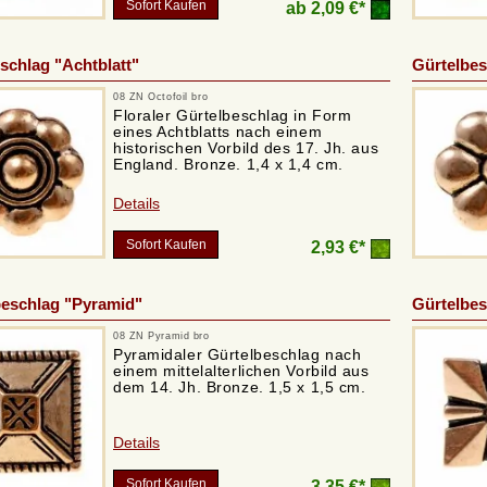
Sofort Kaufen
ab
2,09 €*
schlag "Achtblatt"
Gürtelbes
08 ZN Octofoil bro
Floraler Gürtelbeschlag in Form
eines Achtblatts nach einem
historischen Vorbild des 17. Jh. aus
England. Bronze. 1,4 x 1,4 cm.
Details
Sofort Kaufen
2,93 €*
eschlag "Pyramid"
Gürtelbes
08 ZN Pyramid bro
Pyramidaler Gürtelbeschlag nach
einem mittelalterlichen Vorbild aus
dem 14. Jh. Bronze. 1,5 x 1,5 cm.
Details
Sofort Kaufen
3,35 €*