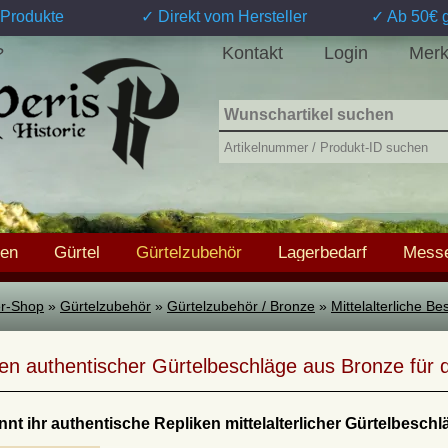
Produkte
✓ Direkt vom Hersteller
✓ Ab 50€ g
Kontakt
Login
Merk
?
hen
Gürtel
Gürtelzubehör
Lagerbedarf
Messe
ter-Shop
»
Gürtelzubehör
»
Gürtelzubehör / Bronze
»
Mittelalterliche B
en authentischer Gürtelbeschläge aus Bronze für 
nnt ihr authentische Repliken mittelalterlicher Gürtelbesc