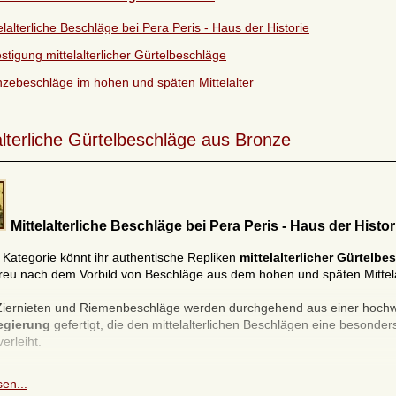
elalterliche Beschläge bei Pera Peris - Haus der Historie
stigung mittelalterlicher Gürtelbeschläge
zebeschläge im hohen und späten Mittelalter
alterliche Gürtelbeschläge aus Bronze
Mittelalterliche Beschläge bei Pera Peris - Haus der Histor
r Kategorie könnt ihr authentische Repliken
mittelalterlicher Gürtelbe
treu nach dem Vorbild von Beschläge aus dem hohen und späten Mittela
iernieten und Riemenbeschläge werden durchgehend aus einer hochw
egierung
gefertigt, die den mittelalterlichen Beschlägen eine besonde
erleiht.
echt versilbert
könnt ihr unsere Repliken historischer Gürtelbeschläge
en...
Bronzeguss mit einer extra starken Silber-Schicht von bis zu 10 Mg ve