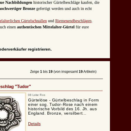
reue Nachbildungen
historischer Gürtelbeschläge kaufen, die
hochwertiger Bronze
gefertigt werden und auch in echt
elalterlichen Gürtelschnallen
und
Riemenendbeschlägen
.
 euch einen
authentischen Mittelalter-Gürtel
für eure
derverkäufer registrieren.
Zeige
1
bis
19
(von insgesamt
19
Artikeln)
schlag "Tudor"
08 Lobe Ros
Gürtelöse - Gürtelbeschlag in Form
einer sog. Tudor-Rose nach einem
historische Vorbild des 16. Jh. aus
England. Bronze, versilbert...
Details