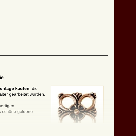
ie
schläge
kaufen
, die
lter gearbeitet wurden.
ertigen
rs schöne goldene
 kaufen, wobei wir
rsehen.