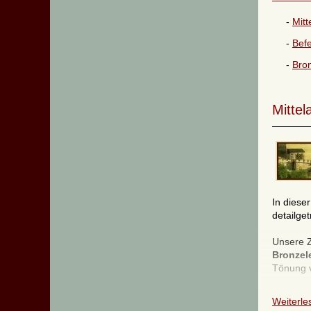
Mitt
Befe
Bron
Mittel
In diese
detailge
Unsere Z
Bronzel
Tönung v
Auch in
Weiterles
unseren 