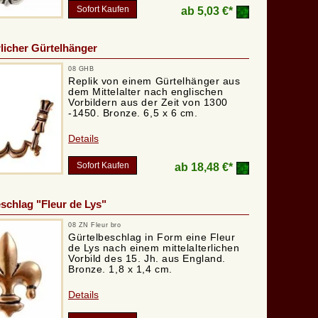
Sofort Kaufen
ab
5,03 €*
rlicher Gürtelhänger
08 GHB
Replik von einem Gürtelhänger aus
dem Mittelalter nach englischen
Vorbildern aus der Zeit von 1300
-1450. Bronze. 6,5 x 6 cm.
Details
Sofort Kaufen
ab
18,48 €*
chlag "Fleur de Lys"
08 ZN Fleur bro
Gürtelbeschlag in Form eine Fleur
de Lys nach einem mittelalterlichen
Vorbild des 15. Jh. aus England.
Bronze. 1,8 x 1,4 cm.
Details