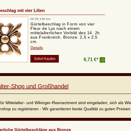
schlag mit vier Lilien
08 ZN Vfdl bro
Gürtelbeschlag in Form von vier
Fleur de Lys nach einem
mittelalterlichen Vorbild des 14. Jh.
aus Frankreich. Bronze. 2,5 x 2,5
cm.
Details
Sofort Kaufen
6,71 €*
lalter-Shop und Großhandel
für Mittelalter- und Wikinger-Reenactment sind eingeladen, sich als W
ershop zu registrieren - Wir garantieren beste Qualität zu guten Preisen 
terliche Gürtelbeschläge aus Bronze