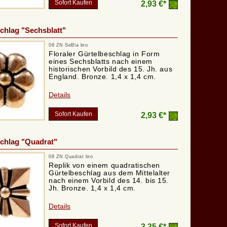
Sofort Kaufen
2,93 €*
chlag "Sechsblatt"
08 ZN SeBla bro
Floraler Gürtelbeschlag in Form
eines Sechsblatts nach einem
historischen Vorbild des 15. Jh. aus
England. Bronze. 1,4 x 1,4 cm.
Details
Sofort Kaufen
2,93 €*
chlag "Quadrat"
08 ZN Quadrat bro
Replik von einem quadratischen
Gürtelbeschlag aus dem Mittelalter
nach einem Vorbild des 14. bis 15.
Jh. Bronze. 1,4 x 1,4 cm.
Details
Sofort Kaufen
3,35 €*