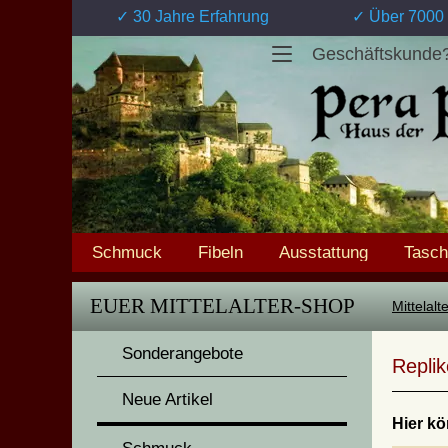
✓ 30 Jahre Erfahrung
✓ Über 7000 
Geschäftskunde
Schmuck
Fibeln
Ausstattung
Tasc
EUER MITTELALTER-SHOP
Mittelal
Sonderangebote
Replik
Neue Artikel
Hier kö