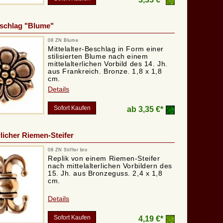
eschlag "Blume"
08 ZN Blume
Mittelalter-Beschlag in Form einer
stilisierten Blume nach einem
mittelalterlichen Vorbild des 14. Jh.
aus Frankreich. Bronze. 1,8 x 1,8
cm.
Details
Sofort Kaufen
ab
3,35 €*
rlicher Riemen-Steifer
08 ZN Stiffer bro
Replik von einem Riemen-Steifer
nach mittelalterlichen Vorbildern des
15. Jh. aus Bronzeguss. 2,4 x 1,8
cm.
Details
Sofort Kaufen
4,19 €*