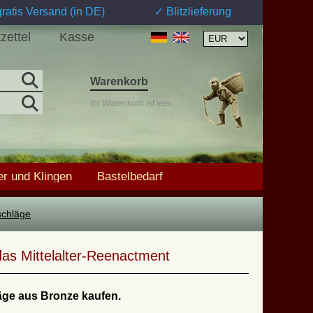
ratis Versand (in DE)
✓ Blitzlieferung
zettel
Kasse
Warenkorb
Ihr Warenkorb ist leer.
r und Klingen
Bastelbedarf
eschläge
das Mittelalter-Reenactment
hläge aus Bronze kaufen.