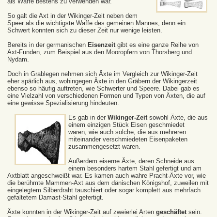
als Waffe bestens zu verwenden war.
So galt die Axt in der Wikinger-Zeit neben dem
Speer als die wichtigste Waffe des gemeinen Mannes, denn ein
Schwert konnten sich zu dieser Zeit nur wenige leisten.
Bereits in der germanischen
Eisenzeit
gibt es eine ganze Reihe von
Axt-Funden, zum Beispiel aus den Mooropfern von Thorsberg und
Nydam.
Doch in Grablegen nehmen sich Äxte im Vergleich zur Wikinger-Zeit
eher spärlich aus, wohingegen Äxte in den Gräbern der Wikingerzeit
ebenso so häufig auftreten, wie Schwerter und Speere. Dabei gab es
eine Vielzahl von verschiedenen Formen und Typen von Äxten, die auf
eine gewisse Spezialisierung hindeuten.
Es gab in der
Wikinger-Zeit
sowohl Äxte, die aus
einem einzigen Stück Eisen geschmiedet
waren, wie auch solche, die aus mehreren
miteinander verschmiedeten Eisenpaketen
zusammengesetzt waren.
Außerdem eiserne Äxte, deren Schneide aus
einem besonders hartem Stahl gefertigt und am
Axtblatt angeschweißt war. Es kamen auch wahre Pracht-Äxte vor, wie
die berühmte Mammen-Axt aus dem dänischen Königshof, zuweilen mit
eingelegtem Silberdraht tauschiert oder sogar komplett aus mehrfach
gefaltetem Damast-Stahl gefertigt.
Äxte konnten in der Wikinger-Zeit auf zweierlei Arten
geschäftet
sein.