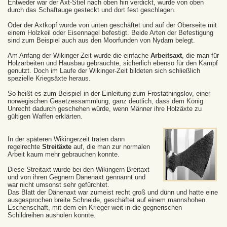
Entweder war der Axt-Stiel nach oben hin verdickt, wurde von oben
durch das Schaftauge gesteckt und dort fest geschlagen.
Oder der Axtkopf wurde von unten geschäftet und auf der Oberseite mit
einem Holzkeil oder Eisennagel befestigt. Beide Arten der Befestigung
sind zum Beispiel auch aus den Moorfunden von Nydam belegt.
Am Anfang der Wikinger-Zeit wurde die einfache
Arbeitsaxt
, die man für
Holzarbeiten und Hausbau gebrauchte, sicherlich ebenso für den Kampf
genutzt. Doch im Laufe der Wikinger-Zeit bildeten sich schließlich
spezielle Kriegsäxte heraus.
So heißt es zum Beispiel in der Einleitung zum Frostathingslov, einer
norwegischen Gesetzessammlung, ganz deutlich, dass dem König
Unrecht dadurch geschehen würde, wenn Männer ihre Holzäxte zu
gültigen Waffen erklärten.
In der späteren Wikingerzeit traten dann
regelrechte
Streitäxte
auf, die man zur normalen
Arbeit kaum mehr gebrauchen konnte.
Diese Streitaxt wurde bei den Wikingern Breitaxt
und von ihren Gegnern Dänenaxt gennannt und
war nicht umsonst sehr gefürchtet.
Das Blatt der Dänenaxt war zumeist recht groß und dünn und hatte eine
ausgesprochen breite Schneide, geschäftet auf einem mannshohen
Eschenschaft, mit dem ein Krieger weit in die gegnerischen
Schildreihen ausholen konnte.