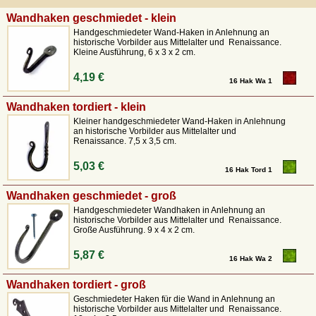
Ausstattung auf einem
Mittelalter-Markt oder im
Wandhaken geschmiedet - klein
Wikinger-Lager
findet ihr hier handgeschmiedete
Eisenwaren für allerlei Einsatzbereiche. So könnt ihr euch mit den
Handgeschmiedeter Wand-Haken in Anlehnung an
historische Vorbilder aus Mittelalter und Renaissance.
angebotenen mittelalterlichen Scharnieren, Handgriffen und Truhen-
Kleine Ausführung, 6 x 3 x 2 cm.
Beschlägen
eine eigene Wikinger-Kiste anfertigen
oder eine solide
mittelalterliche Truhe bauen. Ferner kann man hier auch eine breite
4,19 €
16 Hak Wa 1
Auswahl
geschmiedeter Nägel
kaufen und findet sogar die detailgetreue
Replik von einem Vorhängeschloss der Wikingerzeit.
Wandhaken tordiert - klein
Kleiner handgeschmiedeter Wand-Haken in Anlehnung
an historische Vorbilder aus Mittelalter und
Renaissance. 7,5 x 3,5 cm.
5,03 €
16 Hak Tord 1
Wandhaken geschmiedet - groß
Handgeschmiedeter Wandhaken in Anlehnung an
historische Vorbilder aus Mittelalter und Renaissance.
Große Ausführung. 9 x 4 x 2 cm.
5,87 €
16 Hak Wa 2
Wandhaken tordiert - groß
Geschmiedeter Haken für die Wand in Anlehnung an
historische Vorbilder aus Mittelalter und Renaissance.