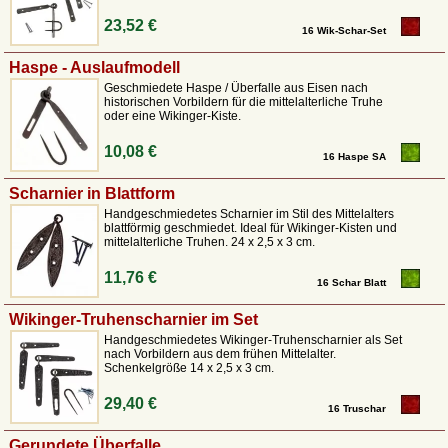
23,52 €
16 Wik-Schar-Set
Haspe - Auslaufmodell
Geschmiedete Haspe / Überfalle aus Eisen nach
historischen Vorbildern für die mittelalterliche Truhe
oder eine Wikinger-Kiste.
10,08 €
16 Haspe SA
Scharnier in Blattform
Handgeschmiedetes Scharnier im Stil des Mittelalters
blattförmig geschmiedet. Ideal für Wikinger-Kisten und
mittelalterliche Truhen. 24 x 2,5 x 3 cm.
11,76 €
16 Schar Blatt
Wikinger-Truhenscharnier im Set
Handgeschmiedetes Wikinger-Truhenscharnier als Set
nach Vorbildern aus dem frühen Mittelalter.
Schenkelgröße 14 x 2,5 x 3 cm.
29,40 €
16 Truschar
Gerundete Überfalle