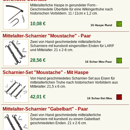
Mittelalterliche Haspe in gerundeter Form -
Geschmiedete Überfalle für eine Wikingertruhe nach
historischen Vorbildern. 11 / 11cm x 1,2 cm.
10,08 €
16 Haspe Rund
Mittelalter-Scharnier "Moustache" - Paar
Zwei von Hand geschmiedete mittelalterliche
Scharniere mit kunstvoll eingerollten Enden für LARP
und Mittelalter. 21 x 2-6 cm.
28,56 €
16 Schar Mou Paar
Scharnier-Set "Moustache" - Mit Haspe
Von Hand geschmiedetes Scharnier-Set aus Eisen für
mittelalterlichen Truhe nach historischen Vorbildern aus
Mittelalter. 21,5 x 6 cm.
42,01 €
16 Schar-Set Mou
Mittelalter-Scharnier "Gabelbart" - Paar
Zwei von Hand geschmiedete mittelalterliche
Scharniere mit kunstvoll zu einem Gabelbart
geschmiedeten Enden. 21 x 2-6 cm.