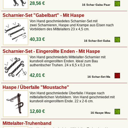
28,56 €
16 Schar Gaba Paar
Scharnier-Set "Gabelbart" - Mit Haspe
Von Hand geschmiedetes Scharnier-Set mit
zwei Scharnieren, Haspe und Krampe aus Eisen nach
Vorbildern des Mittelalters 23 x 4,5 cm.
40,33 €
16 Schar-Set Gaba
Scharnier-Set - Eingerollte Enden - Mit Haspe
Von Hand geschmiedets Mittelalter-Scharnier mit
kunstvoll eingerollten Enden. Ideal zum Bau
authentischer Truhen. 24 x 6,5 x 0,3 cm.
42,01 €
16 Schar-Set Ma
Haspe / Überfalle "Moustache"
Von Hand geschmiedete Überfalle / Haspe nach
mittelalterlichen Vorbildern. Von Hand geschmiedet mit
kunstvoll eingerolltem Ende. 22 x 2-6 cm.
12,60 €
16 Haspe Mou
Mittelalter-Truhenband