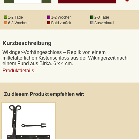
DHL Kleinpaket
1-2 Tage
1-2 Wochen
2-3 Tage
6-8 Wochen
Bald zurück
Ausverkauft
DHL Express
Kurzbeschreibung
Waffenrecht und FSK 18
Wikinger-Vorhängeschloss – Replik von einem
mittelalterlichen Kistenschloss aus der Wikingerzeit nach
einem Fund aus Birka. 6 x 4 cm.
Produkthaftung
Produktdetails...
Datenschutz
Zu diesem Produkt empfehlen wir:
Widerrufsrecht
Anfertigung von Museumsrepliken
Mittelalter-Großhandel