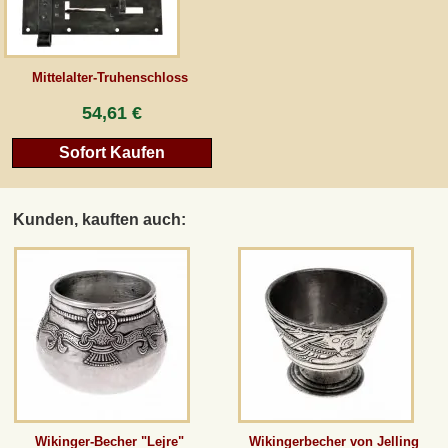
AGB
Mittelalter-Truhenschloss
Gästebuch
54,61 €
Sofort Kaufen
Newsletter
Kunden, kauften auch:
Vertrag wiederrufen
*Alle Preise inkl. MwSt., inkl. Verpackungskosten, zggl. Versandkosten und zzgl.
eventueller Zölle (bei Nicht-EU-Ländern). Durchgestrichene Preise entsprechen dem
bisherigen Preis bei peraperis.com.
Zur klassischen Website
Wikinger-Becher "Lejre"
Wikingerbecher von Jelling