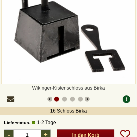
Zahlungsweisen
Sepa
PayPal
Vorkasse
Rechnung
Versandarten und Retouren
Wikinger-Kistenschloss aus Birka
UPS
16 Schloss Birka
DHL Paket
1-2 Tage
Lieferstatus:
-
+
In den Korb
DPD