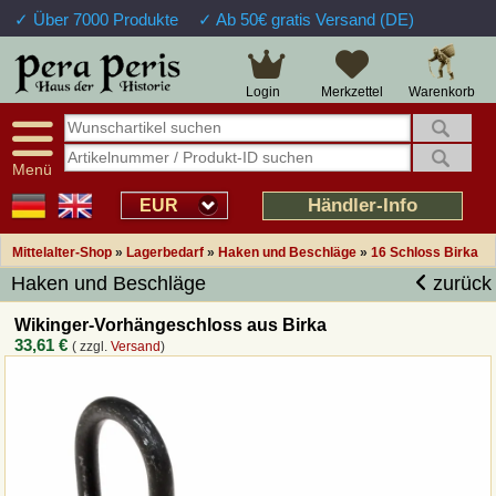
✓ Über 7000 Produkte
✓ Ab 50€ gratis Versand (DE)
Große Auswahl
14 Tage Widerrufsrecht
Verfügbarkeitsanzeige
Über 25 Jahre Erfahrung
Sendungsverfolgung
Schnelle Rücküberweisung
Warenkorb
Login
Merkzettel
Intelligente Navigation
Kulant bei Retouren
Freundlicher Service
Prof. Auftragsabwicklung
Menü
Übersicht Mittelalter-Produkte
Händler-Info
EUR
Mittelalter-Shop
»
Lagerbedarf
»
Haken und Beschläge
»
16 Schloss Birka
Impressum
Haken und Beschläge
zurück
Widerrufsfunktion
Wikinger-Vorhängeschloss aus Birka
33,61 €
( zzgl.
Versand
)
Wie bestellen?
Rückruf-Service