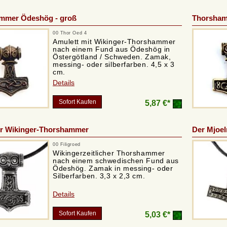
mmer Ödeshög - groß
Thorsham
00 Thor Oed 4
Amulett mit Wikinger-Thorshammer
nach einem Fund aus Ödeshög in
Östergötland / Schweden. Zamak,
messing- oder silberfarben. 4,5 x 3
cm.
Details
Sofort Kaufen
5,87 €*
er Wikinger-Thorshammer
Der Mjoel
00 Filigroed
Wikingerzeitlicher Thorshammer
nach einem schwedischen Fund aus
Ödeshög. Zamak in messing- oder
Silberfarben. 3,3 x 2,3 cm.
Details
Sofort Kaufen
5,03 €*