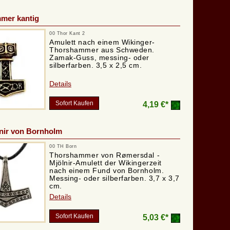
mer kantig
00 Thor Kant 2
Amulett nach einem Wikinger-
Thorshammer aus Schweden.
Zamak-Guss, messing- oder
silberfarben. 3,5 x 2,5 cm.
Details
Sofort Kaufen
4,19 €*
nir von Bornholm
00 TH Born
Thorshammer von Rømersdal -
Mjölnir-Amulett der Wikingerzeit
nach einem Fund von Bornholm.
Messing- oder silberfarben. 3,7 x 3,7
cm.
Details
Sofort Kaufen
5,03 €*