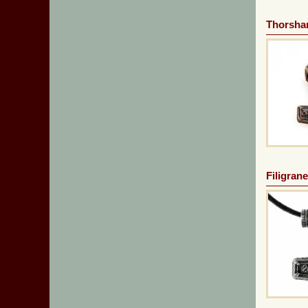
Thorsha
Filigran