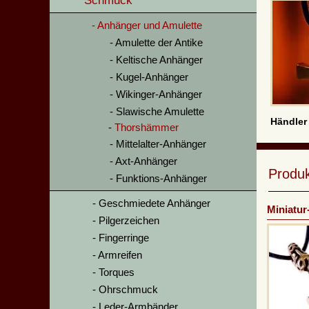
Schmuck
Anhänger und Amulette
Amulette der Antike
Keltische Anhänger
Kugel-Anhänger
Wikinger-Anhänger
Slawische Amulette
Händler
Thorshämmer
Mittelalter-Anhänger
Axt-Anhänger
Produ
Funktions-Anhänger
Geschmiedete Anhänger
Miniatur
Pilgerzeichen
Fingerringe
Armreifen
Torques
Ohrschmuck
Leder-Armbänder