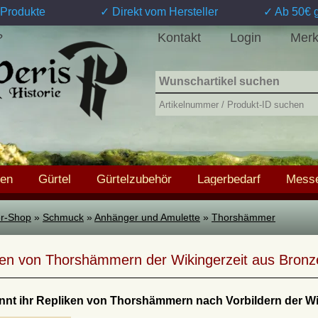
Produkte
✓ Direkt vom Hersteller
✓ Ab 50€ g
Kontakt
Login
Merk
?
hen
Gürtel
Gürtelzubehör
Lagerbedarf
Messe
ter-Shop
»
Schmuck
»
Anhänger und Amulette
»
Thorshämmer
en von Thorshämmern der Wikingerzeit aus Bronze 
nnt ihr Repliken von Thorshämmern nach Vorbildern der Wi