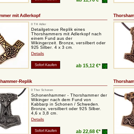
mmer mit Adlerkopf
Thorsham
0 TH Adler
Detailgetreue Replik eines
Thorshammers mit Adlerkopf nach
einem Fund aus der
Wikingerzeit. Bronze, versilbert oder
925 Silber. 4 x 3 cm.
Details
Sofort Kaufen
ab
15,12 €*
hammer-Replik
Thorsham
0 Thor Schonen
Schonenhammer - Thorshammer der
Wikinger nach dem Fund von
Kabbarp in Schonen / Schweden.
Bronze, versilbert oder 925 Silber.
4,6 x 3,8 cm.
Details
Sofort Kaufen
ab
22,68 €*