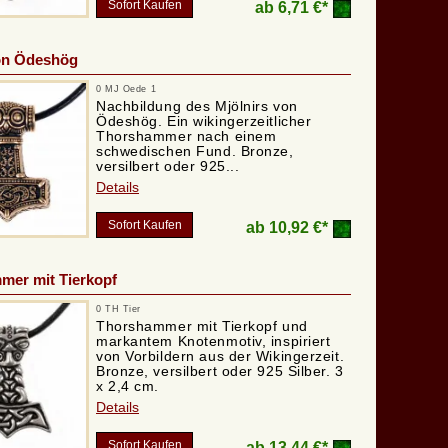
Sofort Kaufen
ab
6,71 €*
von Ödeshög
0 MJ Oede 1
Nachbildung des Mjölnirs von
Ödeshög. Ein wikingerzeitlicher
Thorshammer nach einem
schwedischen Fund. Bronze,
versilbert oder 925...
Details
Sofort Kaufen
ab
10,92 €*
mer mit Tierkopf
0 TH Tier
Thorshammer mit Tierkopf und
markantem Knotenmotiv, inspiriert
von Vorbildern aus der Wikingerzeit.
Bronze, versilbert oder 925 Silber. 3
x 2,4 cm.
Details
Sofort Kaufen
ab
13,44 €*