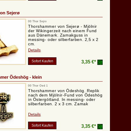
von Sejerø
00 Thor Sejro
Thorshammer von Sejerø - Mjölnir
der Wikingerzeit nach einem Fund
aus Dänemark. Zamakguss in
messing- oder silberfarben. 2,5 x 2
cm.
Details
Sofort Kaufen
3,35 €*
mer Ödeshög - klein
00 Thor Oed 1
Thorshammer von Ödeshög. Replik
nach dem Mjölnir-Fund von Ödeshög
in Östergötland. In messing- oder
silberfarben. 2 x 3 cm. Zamak
Details
Sofort Kaufen
3,35 €*