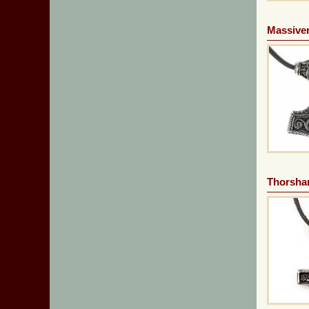
Massiver
Thorsha