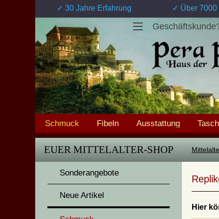
✓ 30 Jahre Erfahrung
✓ Über 7000 
Geschäftskunde
Schmuck
Fibeln
Ausstattung
Tasc
EUER MITTELALTER-SHOP
Mittelal
Sonderangebote
Replik
Neue Artikel
Hier kö