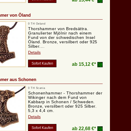
mer von Öland
0 TH Oeland
Thorshammer von Bredsättra.
Granulierter Mjölnir nach einem
Fund von der schwedischen Insel
Öland. Bronze, versilbert oder 925
Silber....
Details
Sofort Kaufen
ab
15,12 €*
mer aus Schonen
0 TH Scania
Schonenhammer - Thorshammer der
Wikinger nach dem Fund von
Kabbarp in Schonen / Schweden.
Bronze, versilbert oder 925 Silber.
5,3 x 4,4 cm.
Details
Sofort Kaufen
ab
22,68 €*