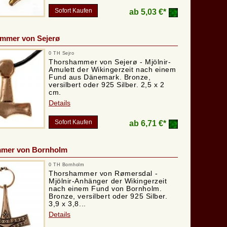
Sofort Kaufen
ab
5,03 €*
ammer von Sejerø
0 TH Sejro
Thorshammer von Sejerø - Mjölnir-
Amulett der Wikingerzeit nach einem
Fund aus Dänemark. Bronze,
versilbert oder 925 Silber. 2,5 x 2
cm.
Details
Sofort Kaufen
ab
6,71 €*
mer von Bornholm
0 TH Bornholm
Thorshammer von Rømersdal -
Mjölnir-Anhänger der Wikingerzeit
nach einem Fund von Bornholm.
Bronze, versilbert oder 925 Silber.
3,9 x 3,8...
Details