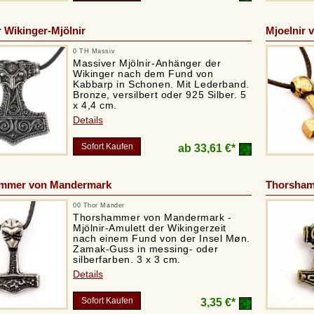
 Wikinger-Mjölnir
Mjoelnir 
0 TH Massiv
Massiver Mjölnir-Anhänger der
Wikinger nach dem Fund von
Kabbarp in Schonen. Mit Lederband.
Bronze, versilbert oder 925 Silber. 5
x 4,4 cm.
Details
Sofort Kaufen
ab
33,61 €*
mmer von Mandermark
Thorsham
00 Thor Mander
Thorshammer von Mandermark -
Mjölnir-Amulett der Wikingerzeit
nach einem Fund von der Insel Møn.
Zamak-Guss in messing- oder
silberfarben. 3 x 3 cm.
Details
Sofort Kaufen
3,35 €*