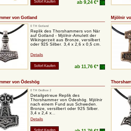
Sofort Kaufen
ab
9,24 €*
mmer von Gotland
Mjölnir 
0 TH Gotland
Replik des Thorshammers von När
auf Gotland - Mjölnir-Amulett der
Wikingerzeit aus Bronze, versilbert
oder 925 Silber. 3,4 x 2,6 x 0,5 cm.
Details
Sofort Kaufen
ab
11,76 €*
mmer von Ödeshög
Thorsham
0 TH Oedhoe 2
Detailgetreue Replik des
Thorshammer von Ödeshög. Mjölnir
nach einem Fund aus Schweden.
Bronze, versilbert oder 925 Silber.
3,4 x 2,4 x...
Details
Sofort Kaufen
ab
11,76 €*