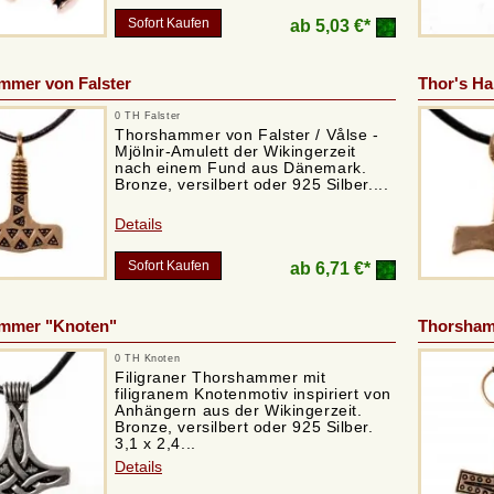
Sofort Kaufen
ab
5,03 €*
mmer von Falster
Thor's H
0 TH Falster
Thorshammer von Falster / Vålse -
Mjölnir-Amulett der Wikingerzeit
nach einem Fund aus Dänemark.
Bronze, versilbert oder 925 Silber....
Details
Sofort Kaufen
ab
6,71 €*
mmer "Knoten"
Thorsham
0 TH Knoten
Filigraner Thorshammer mit
filigranem Knotenmotiv inspiriert von
Anhängern aus der Wikingerzeit.
Bronze, versilbert oder 925 Silber.
3,1 x 2,4...
Details