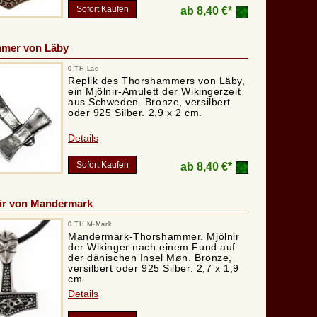
Sofort Kaufen
ab
8,40 €*
mer von Läby
0 TH Lae
Replik des Thorshammers von Läby,
ein Mjölnir-Amulett der Wikingerzeit
aus Schweden. Bronze, versilbert
oder 925 Silber. 2,9 x 2 cm.
Details
Sofort Kaufen
ab
8,40 €*
nir von Mandermark
0 TH M-Mark
Mandermark-Thorshammer. Mjölnir
der Wikinger nach einem Fund auf
der dänischen Insel Møn. Bronze,
versilbert oder 925 Silber. 2,7 x 1,9
cm.
Details