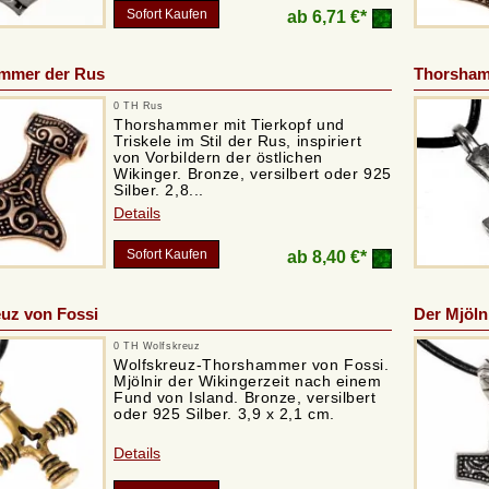
Sofort Kaufen
ab
6,71 €*
mmer der Rus
Thorsham
0 TH Rus
Thorshammer mit Tierkopf und
Triskele im Stil der Rus, inspiriert
von Vorbildern der östlichen
Wikinger. Bronze, versilbert oder 925
Silber. 2,8...
Details
Sofort Kaufen
ab
8,40 €*
uz von Fossi
Der Mjöl
0 TH Wolfskreuz
Wolfskreuz-Thorshammer von Fossi.
Mjölnir der Wikingerzeit nach einem
Fund von Island. Bronze, versilbert
oder 925 Silber. 3,9 x 2,1 cm.
Details