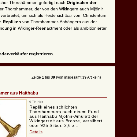
rischer Thorshämmer, gefertigt nach
Originalen der
 Der Thorshammer, der von den Wikingern auch Mjölnir
 verbreitet, um sich als Heide sichtbar vom Christentum
te Repliken
von Thorshammer-Anhängern aus der
andung in Wikinger-Reenactment oder als ambitionierter
derverkäufer registrieren.
Zeige
1
bis
39
(von insgesamt
39
Artikeln)
mer aus Haithabu
0 TH Hait
Replik eines schlichten
Thorshammers nach einem Fund
aus Haithabu Mjölnir-Amulett der
Wikingerzeit aus Bronze, versilbert
oder 925 Silber. 2,6 x...
Details