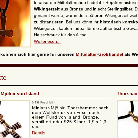
In unserem Mittelaltershop findet ihr Repliken histo
Wikingerzeit
aus Bronze und in echt Sterlingsilber.
genannt wurde, war in der späteren Wikingerzeit weit
zu distanzieren. Bei uns könnt ihr
historisch korrek
Wikingerzeit kaufen - ideal für die authentische Gew
Halsschmuck für den Alltag.
Weiterlesen...
 können sich hier gerne für unseren
Mittelalter-Großhandel
als Wie
kte
-Mjölnir von Island
Thorsham
0 TH Fossi Mini
Miniatur-Mjölnir. Thorshammer nach
dem Wolfskreuz von Fossi nach
einem Fund von Island. Bronze,
versilbert oder 925 Silber. 1,9 x 1,3
cm.
Details