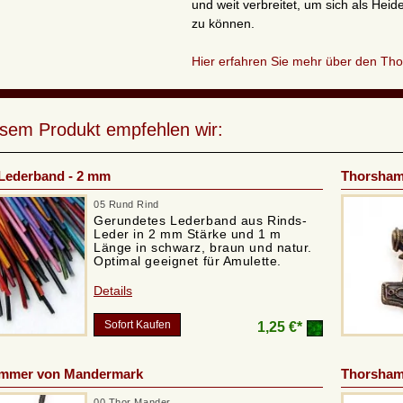
und weit verbreitet, um sich als He
zu können.
Hier erfahren Sie mehr über den Th
esem Produkt empfehlen wir:
Lederband - 2 mm
Thorsham
05 Rund Rind
Gerundetes Lederband aus Rinds-
Leder in 2 mm Stärke und 1 m
Länge in schwarz, braun und natur.
Optimal geeignet für Amulette.
Details
Sofort Kaufen
1,25 €*
mmer von Mandermark
Thorsham
00 Thor Mander