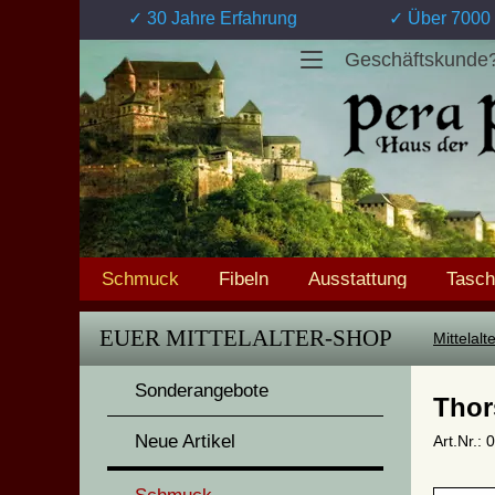
✓ 30 Jahre Erfahrung
✓ Über 7000 
Geschäftskunde
Schmuck
Fibeln
Ausstattung
Tasc
EUER MITTELALTER-SHOP
Mittelal
Sonderangebote
Thor
Neue Artikel
Art.Nr.: