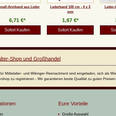
hnall-Armband aus Leder
Lederband 100 cm - 4 x 2
Leder-
mm
6,71 €*
1,67 €*
Sofort Kaufen
Sofort Kaufen
So
lalter-Shop und Großhandel
für Mittelalter- und Wikinger-Reenactment sind eingeladen, sich als W
ershop zu registrieren - Wir garantieren beste Qualität zu guten Preisen 
ationen
Eure Vorteile
um
Große Auswahl