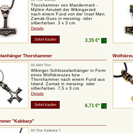
Thorshammer von Mandermark -
Mjölnir-Amulett der Wikingerzeit
nach einem Fund von der Insel Møn.
Zamak-Guss in messing- oder
silberfarben. 3 x 3 cm.
Details
Sofort Kaufen
3,35 €*
elanhänger Thorshammer
Wolfskre
06 SAH Thor
Wikinger-Schlüsselanhänger in Form
eines Wolfskreuzes bzw.
Thorshammer nach einem Fund aus
Island. Zamak in messing- oder
silberfarben. 7,5 x 3 cm.
Details
Sofort Kaufen
6,71 €*
mmer "Kabbarp"
00 Thor Kabbarp 7