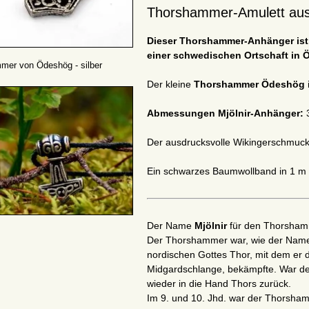
Thorshammer-Amulett aus 
Dieser Thorshammer-Anhänger is
einer schwedischen Ortschaft in Ö
mer von Ödeshög - silber
Der kleine
Thorshammer Ödeshög
Abmessungen
Mjölnir
-Anhänger:
Der ausdrucksvolle Wikingerschmuck
Ein schwarzes Baumwollband in 1 m L
Der Name
Mjölnir
für den Thorshamm
Der Thorshammer war, wie der Name
nordischen Gottes Thor, mit dem er d
Midgardschlange, bekämpfte. War der
wieder in die Hand Thors zurück.
Im 9. und 10. Jhd. war der Thorsham