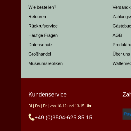
Wie bestellen?
Versandk
Retouren
Zahlungs
Rückrufservice
Gästebu
Häufige Fragen
AGB
Datenschutz
Produkth
Großhandel
Über uns
Museumsrepliken
Waffenre
Kundenservice
Za
Di | Do | Fr | von 10-12 und 13-15 Uhr
+49 (0)3504-625 85 15