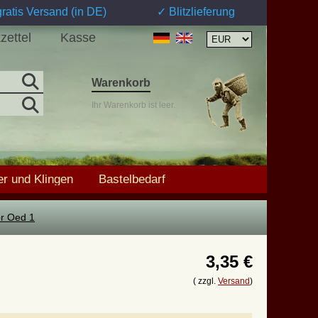
ratis Versand (in DE)
✓ Blitzlieferung
zettel
Kasse
Warenkorb
Ihr Warenkorb ist leer.
r und Klingen
Bastelbedarf
r Oed 1
3,35 €
( zzgl.
Versand
)