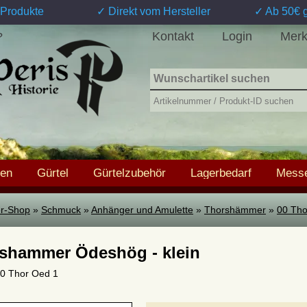
Produkte
✓ Direkt vom Hersteller
✓ Ab 50€ g
Kontakt
Login
Merk
?
hen
Gürtel
Gürtelzubehör
Lagerbedarf
Messe
ter-Shop
»
Schmuck
»
Anhänger und Amulette
»
Thorshämmer
»
00 Tho
shammer Ödeshög - klein
 00 Thor Oed 1