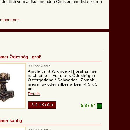
ide deutlich vom aufkommenden Christentum distanzieren
orshammer...
mer Ödeshög - groß
00 Thor Oed 4
Amulett mit Wikinger-Thorshammer
nach einem Fund aus Ödeshög in
Östergötland / Schweden. Zamak,
messing- oder silberfarben. 4,5 x 3
cm.
Details
Sofort Kaufen
5,87 €*
mer kantig
00 Thor Kant 2