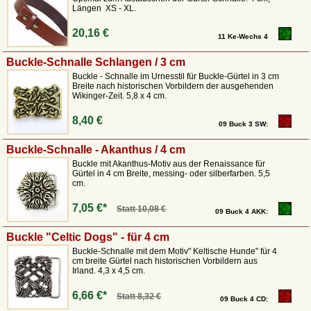
Längen XS - XL.
20,16 €
11 Ke-Wechs 4
Buckle-Schnalle Schlangen / 3 cm
Buckle - Schnalle im Urnesstil für Buckle-Gürtel in 3 cm
Breite nach historischen Vorbildern der ausgehenden
Wikinger-Zeit. 5,8 x 4 cm.
8,40 €
09 Buck 3 SW:
Buckle-Schnalle - Akanthus / 4 cm
Buckle mit Akanthus-Motiv aus der Renaissance für
Gürtel in 4 cm Breite, messing- oder silberfarben. 5,5
cm.
7,05 €*
Statt
10,08 €
09 Buck 4 AKK:
Buckle "Celtic Dogs" - für 4 cm
Buckle-Schnalle mit dem Motiv" Keltische Hunde" für 4
cm breite Gürtel nach historischen Vorbildern aus
Irland. 4,3 x 4,5 cm.
6,66 €*
Statt
8,32 €
09 Buck 4 CD: