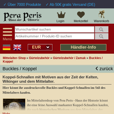
✓ Über 7000 Produkte
✓ Ab 50€ gratis Versand (DE)
Warenkorb
Login
Merkzettel
Menü
Händler-Info
EUR
Mittelalter-Shop
»
Gürtelzubehör
»
Gürtelzubehör / Zamak
»
Buckles /
Koppel
Buckles / Koppel
zurück
Koppel-Schnallen mit Motiven aus der Zeit der Kelten,
Wikinger und dem Mittelalter.
Hier könnt ihr ausdrucksvolle Buckles und Koppel-Schnallen im Stil des
Mittelalters kaufen.
Im Mittelaltershop von Pera Peris - Haus der Historie könnt
ihr eine feine Auswahl markanter Koppel-Schnallen kaufen,
die nach
historischen Motiven
aus dem Mittelalter, der
Mehr ...