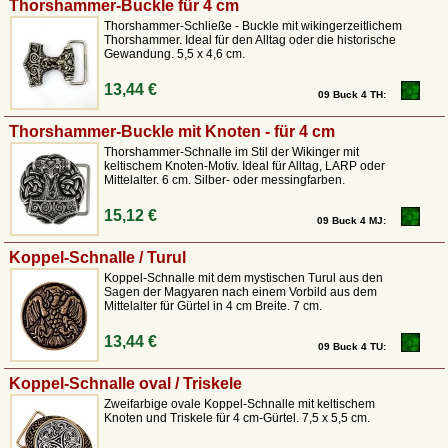
Thorshammer-Buckle für 4 cm
Thorshammer-Schließe - Buckle mit wikingerzeitlichem
Thorshammer. Ideal für den Alltag oder die historische
Gewandung. 5,5 x 4,6 cm.
13,44 €
09 Buck 4 TH:
Thorshammer-Buckle mit Knoten - für 4 cm
Thorshammer-Schnalle im Stil der Wikinger mit
keltischem Knoten-Motiv. Ideal für Alltag, LARP oder
Mittelalter. 6 cm. Silber- oder messingfarben.
15,12 €
09 Buck 4 MJ:
Koppel-Schnalle / Turul
Koppel-Schnalle mit dem mystischen Turul aus den
Sagen der Magyaren nach einem Vorbild aus dem
Mittelalter für Gürtel in 4 cm Breite. 7 cm.
13,44 €
09 Buck 4 TU:
Koppel-Schnalle oval / Triskele
Zweifarbige ovale Koppel-Schnalle mit keltischem
Knoten und Triskele für 4 cm-Gürtel. 7,5 x 5,5 cm.