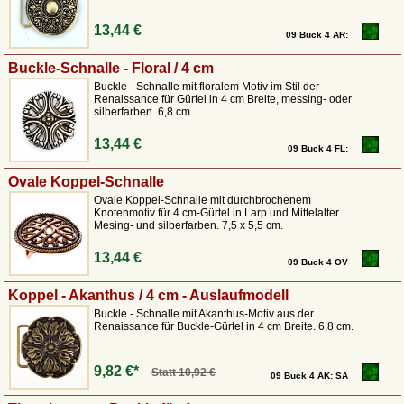
13,44 €
09 Buck 4 AR:
Buckle-Schnalle - Floral / 4 cm
Buckle - Schnalle mit floralem Motiv im Stil der
Renaissance für Gürtel in 4 cm Breite, messing- oder
silberfarben. 6,8 cm.
13,44 €
09 Buck 4 FL:
Ovale Koppel-Schnalle
Ovale Koppel-Schnalle mit durchbrochenem
Knotenmotiv für 4 cm-Gürtel in Larp und Mittelalter.
Mesing- und silberfarben. 7,5 x 5,5 cm.
13,44 €
09 Buck 4 OV
Koppel - Akanthus / 4 cm - Auslaufmodell
Buckle - Schnalle mit Akanthus-Motiv aus der
Renaissance für Buckle-Gürtel in 4 cm Breite. 6,8 cm.
9,82 €*
Statt
10,92 €
09 Buck 4 AK: SA