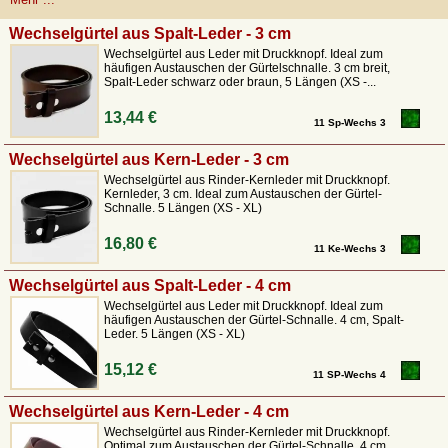
Wikingerzeit und der keltischen Kultur gestaltet wurden.
Unsere Buckles sind geeignet für Leder-Gürtel in
3 oder 4
Wechselgürtel aus Spalt-Leder - 3 cm
cm Breite
und passen daher perfekt an klassische
Jeansgürtel, sind aber genau so gut auch für die mittelalterliche Gewandung
Wechselgürtel aus Leder mit Druckknopf. Ideal zum
häufigen Austauschen der Gürtelschnalle. 3 cm breit,
oder LARP geeignet. Unsere Koppel werden aus
Zamakguss
gefertigt und sind
Spalt-Leder schwarz oder braun, 5 Längen (XS -...
in den Farben bronze und silber erhältlich
13,44 €
11 Sp-Wechs 3
Wechselgürtel aus Kern-Leder - 3 cm
Wechselgürtel aus Rinder-Kernleder mit Druckknopf.
Kernleder, 3 cm. Ideal zum Austauschen der Gürtel-
Schnalle. 5 Längen (XS - XL)
16,80 €
11 Ke-Wechs 3
Wechselgürtel aus Spalt-Leder - 4 cm
Wechselgürtel aus Leder mit Druckknopf. Ideal zum
häufigen Austauschen der Gürtel-Schnalle. 4 cm, Spalt-
Leder. 5 Längen (XS - XL)
15,12 €
11 SP-Wechs 4
Wechselgürtel aus Kern-Leder - 4 cm
Wechselgürtel aus Rinder-Kernleder mit Druckknopf.
Optimal zum Austauschen der Gürtel-Schnalle. 4 cm,