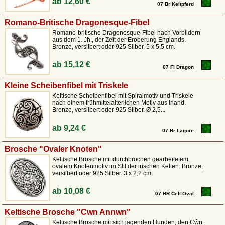
ab
12,60 €
07 Br Keltpferd
Romano-Britische Dragonesque-Fibel
Romano-britische Dragonesque-Fibel nach Vorbildern
aus dem 1. Jh., der Zeit der Eroberung Englands.
Bronze, versilbert oder 925 Silber. 5 x 5,5 cm.
ab
15,12 €
07 Fi Dragon
Kleine Scheibenfibel mit Triskele
Keltische Scheibenfibel mit Spiralmotiv und Triskele
nach einem frühmittelalterlichen Motiv aus Irland.
Bronze, versilbert oder 925 Silber. Ø 2,5...
ab
9,24 €
07 Br Lagore
Brosche "Ovaler Knoten"
Keltische Brosche mit durchbrochen gearbeitetem,
ovalem Knotenmotiv im Stil der irischen Kelten. Bronze,
versilbert oder 925 Silber. 3 x 2,2 cm.
ab
10,08 €
07 BR Celt-Oval
Keltische Brosche "Cwn Annwn"
Keltische Brosche mit sich jagenden Hunden, den Cŵn