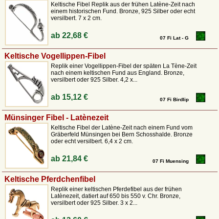
Keltische Fibel Replik aus der frühen Latène-Zeit nach
der Gesellschaft.
einem historischen Fund. Bronze, 925 Silber oder echt
versilbert. 7 x 2 cm.
Heute verbinden authentische Repliken historische Genauigkeit mit
praktischer Tragbarkeit. Sie eignen sich ideal für anspruchsvolles Kelten-
ab
22,68 €
Reenactment, für LARP oder museale Darstellungen. Gleichzeitig wirken
07 Fi Lat - G
sie als ausdrucksstarke Brosche im Alltag und verleihen moderner
Keltische Vogellippen-Fibel
Kleidung einen Hauch antiker Eleganz.
Replik einer Vogellippen-Fibel der späten La Tène-Zeit
Wer eine keltische Gewandspange trägt, entscheidet sich nicht nur für ein
nach einem keltischen Fund aus England. Bronze,
versilbert oder 925 Silber. 4,2 x...
Schmuckstück, sondern für ein Stück lebendige Geschichte.
ab
15,12 €
07 Fi Birdlip
Münsinger Fibel - Latènezeit
Keltische Fibel der Latène-Zeit nach einem Fund vom
Gräberfeld Münsingen bei Bern Schosshalde. Bronze
oder echt versilbert. 6,4 x 2 cm.
ab
21,84 €
07 Fi Muensing
Keltische Pferdchenfibel
Replik einer keltischen Pferdefibel aus der frühen
Latènezeit, datiert auf 650 bis 550 v. Chr. Bronze,
versilbert oder 925 Silber. 3 x 2...