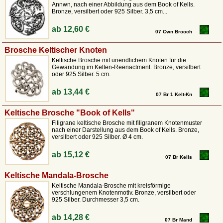
Annwn, nach einer Abbildung aus dem Book of Kells.
Bronze, versilbert oder 925 Silber. 3,5 cm...
ab
12,60 €
07 Cwn Brooch
Brosche Keltischer Knoten
Keltische Brosche mit unendlichem Knoten für die
Gewandung im Kelten-Reenactment. Bronze, versilbert
oder 925 Silber. 5 cm.
ab
13,44 €
07 Br 1 Kelt-Kn
Keltische Brosche "Book of Kells"
Filigrane keltische Brosche mit filigranem Knotenmuster
nach einer Darstellung aus dem Book of Kells. Bronze,
versilbert oder 925 Silber. Ø 4 cm.
ab
15,12 €
07 Br Kells
Keltische Mandala-Brosche
Keltische Mandala-Brosche mit kreisförmige
verschlungenem Knotenmotiv. Bronze, versilbert oder
925 Silber. Durchmesser 3,5 cm.
ab
14,28 €
07 Br Mand