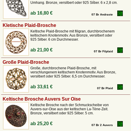
Umhang. Bronze, versilbert oder 925 Silber. 6 x 2,8 cm.
ab
16,80 €
07 Br Andraste
Kletische Plaid-Brosche
Keltische Plaid-Brosche mit filigran, durchbrochenem
keltischem Knotenmotiv. Aus Bronze, versilbert oder
925 Silber. 6 cm Durchmesser.
ab
21,00 €
07 Br Filplaid
Große Plaid-Brosche
Große, durchbrochene Plaid-Brosche, mit
verschlungenem keltischem Knotenmotiv. Aus Bronze,
versilbert oder 925 Silber. 6,5 cm Durchmesser.
ab
33,61 €
07 Br Plaid
Keltische Brosche Auvers Sur Oise
Keltische Brosche nach der Schmuckscheibe von
Auvers-sur-Oise aus der keltischen La-Tène-Zeit.
Bronze, versilbert oder 925 Silber. 5 cm.
ab
25,20 €
07 Br 2 Auvers