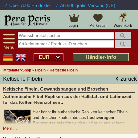
✓ Über 7000 Produkte
✓ Ab 50€ gratis Versand (DE)
Warenkorb
Login
Merkzettel
Menü
Händler-Info
EUR
Mittelalter-Shop
»
Fibeln
»
Keltische Fibeln
Keltische Fibeln
zurück
Keltische Fibeln, Gewandspangen und Broschen
Authentische Fibel-Repliken aus der Hallstatt und Latènezeit
für das Kelten-Reenactment.
Hier könnt ihr authentische Repliken
keltischer Fibeln
und Broschen kaufen, die aus
hochwertigem
Bronzeguss
gefertigt wurden und auch aus echtem
Mehr ...
Silber erhältlich sind. Als Fibel bezeichnete man in der
Antike keltische Gewandschließen, die als persönlicher