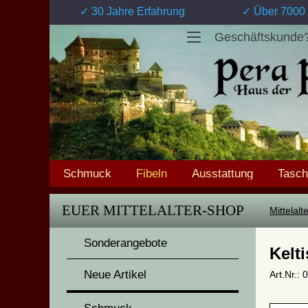
✓ 30 Jahre Erfahrung
✓ Über 7000 
Geschäftskunde
Schmuck
Fibeln
Ausstattung
Tasc
EUER MITTELALTER-SHOP
Mittelal
Sonderangebote
Kelt
Neue Artikel
Art.Nr.: 