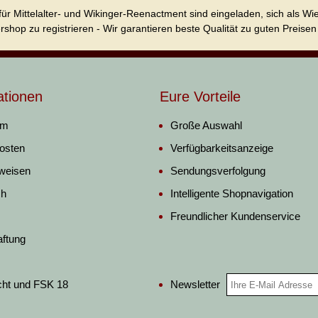
für Mittelalter- und Wikinger-Reenactment sind eingeladen, sich als W
ershop zu registrieren - Wir garantieren beste Qualität zu guten Preisen 
ationen
Eure Vorteile
um
Große Auswahl
osten
Verfügbarkeitsanzeige
weisen
Sendungsverfolgung
ch
Intelligente Shopnavigation
Freundlicher Kundenservice
aftung
Newsletter
cht und FSK 18