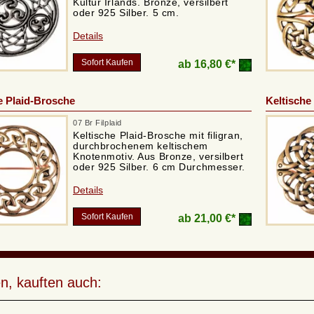
Kultur Irlands. Bronze, versilbert
oder 925 Silber. 5 cm.
Details
Sofort Kaufen
ab
16,80 €*
e Plaid-Brosche
Keltische
07 Br Filplaid
Keltische Plaid-Brosche mit filigran,
durchbrochenem keltischem
Knotenmotiv. Aus Bronze, versilbert
oder 925 Silber. 6 cm Durchmesser.
Details
Sofort Kaufen
ab
21,00 €*
n, kauften auch: