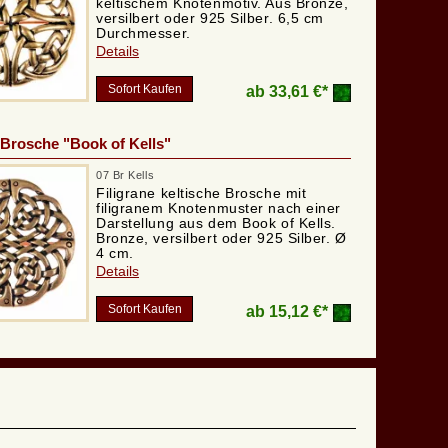
keltischem Knotenmotiv. Aus Bronze,
versilbert oder 925 Silber. 6,5 cm
Durchmesser.
Details
Sofort Kaufen
ab
33,61 €*
 Brosche "Book of Kells"
07 Br Kells
Filigrane keltische Brosche mit
filigranem Knotenmuster nach einer
Darstellung aus dem Book of Kells.
Bronze, versilbert oder 925 Silber. Ø
4 cm.
Details
Sofort Kaufen
ab
15,12 €*