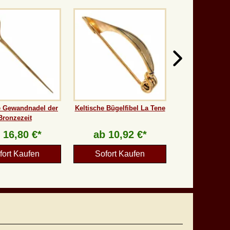
e Gewandnadel der
Keltische Bügelfibel La Tene
Bronzezeit
b
16,80 €*
ab
10,92 €*
fort Kaufen
Sofort Kaufen