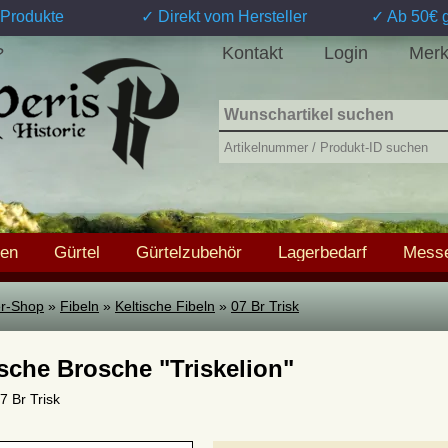
Produkte
✓ Direkt vom Hersteller
✓ Ab 50€ g
Kontakt
Login
Merk
?
hen
Gürtel
Gürtelzubehör
Lagerbedarf
Messe
ter-Shop
»
Fibeln
»
Keltische Fibeln
»
07 Br Trisk
ische Brosche "Triskelion"
07 Br Trisk