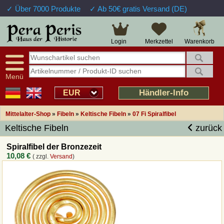
✓ Über 7000 Produkte
✓ Ab 50€ gratis Versand (DE)
Große Auswahl
14 Tage Widerrufsrecht
Verfügbarkeitsanzeige
Über 25 Jahre Erfahrung
Sendungsverfolgung
Schnelle Rücküberweisung
Warenkorb
Login
Merkzettel
Intelligente Navigation
Kulant bei Retouren
Freundlicher Service
Prof. Auftragsabwicklung
Menü
Übersicht Mittelalter-Produkte
Händler-Info
EUR
Mittelalter-Shop
»
Fibeln
»
Keltische Fibeln
»
07 Fi Spiralfibel
Impressum
Keltische Fibeln
zurück
Widerrufsfunktion
Spiralfibel der Bronzezeit
10,08 €
( zzgl.
Versand
)
Wie bestellen?
Rückruf-Service