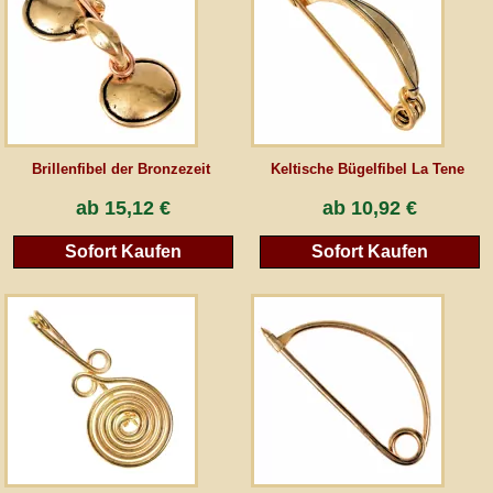
AGB
Gästebuch
Newsletter
Brillenfibel der Bronzezeit
Keltische Bügelfibel La Tene
ab
15,12 €
ab
10,92 €
Sofort Kaufen
Sofort Kaufen
Vertrag wiederrufen
*Alle Preise inkl. MwSt., inkl. Verpackungskosten, zggl. Versandkosten und zzgl.
eventueller Zölle (bei Nicht-EU-Ländern). Durchgestrichene Preise entsprechen dem
bisherigen Preis bei peraperis.com.
Zur klassischen Website