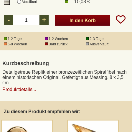
10,08 €
Versilbert
DHL Kleinpaket
-
+
In den Korb
DHL Express
1-2 Tage
1-2 Wochen
2-3 Tage
6-8 Wochen
Bald zurück
Ausverkauft
Waffenrecht und FSK 18
Kurzbeschreibung
Produkthaftung
Detailgetreue Replik einer bronzezeitlichen Spiralfibel nach
einem historischen Original. Gefertigt aus Messing. 8 x 3,5
Datenschutz
cm.
Produktdetails...
Widerrufsrecht
Zu diesem Produkt empfehlen wir:
Anfertigung von Museumsrepliken
Mittelalter-Großhandel