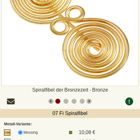
Zahlungsweisen
Sepa
PayPal
Vorkasse
Rechnung
Versandarten und Retouren
Spiralfibel der Bronzezeit - Bronze
UPS
07 Fi Spiralfibel
DHL Paket
Metall-Variante:
10,08 €
Messing
DPD