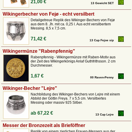
21,00 €
13 Gewicht SET
Wikingerbecher von Fejø - echt versilbert
Detailgetreue Replik des Wikinger-Bechers von Fejø
aus dem 8. Jh. mit ca. 0,25 l. Aus echt versilbertem
Messing. 8,5 x 7,5 cm.
71,42 €
13 Cup Fejoe sip
Wikingermünze "Rabenpfennig"
Rabenpfennig - Wikingermünze mit Raben-Motiv aus
der Zeit des Wikingerkönigs Anlaf Guthfrithsson. 2 cm
Durchmesser.
1,67 €
00 Raven-Penny
Wikinger-Becher "Lejre"
Nachbildung des Wikinger-Bechers von Lejre mit einem
Abbild der Göttin Freya. 7 x 5,5 cm. Versilbertes
Messing oder massiv 925 Silber.
ab
67,22 €
13 Cup Lejre
Messer der Bronzezeit als Brieföffner
Replik von einem zierlichen Frauen-Messers aus der