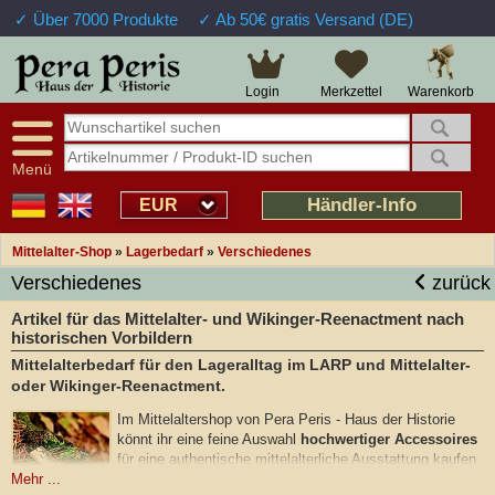
✓ Über 7000 Produkte
✓ Ab 50€ gratis Versand (DE)
Warenkorb
Login
Merkzettel
Menü
Händler-Info
EUR
Mittelalter-Shop
»
Lagerbedarf
»
Verschiedenes
Verschiedenes
zurück
Artikel für das Mittelalter- und Wikinger-Reenactment nach
historischen Vorbildern
Mittelalterbedarf für den Lageralltag im LARP und Mittelalter-
oder Wikinger-Reenactment.
Im Mittelaltershop von Pera Peris - Haus der Historie
könnt ihr eine feine Auswahl
hochwertiger Accessoires
für eine authentische mittelalterliche Ausstattung kaufen.
Hier findet ihr verschiedene, historische Artikel für das
Mehr ...