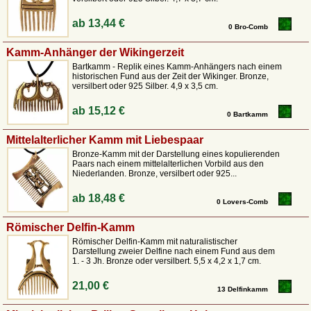
ab
13,44 €
0 Bro-Comb
Kamm-Anhänger der Wikingerzeit
Bartkamm - Replik eines Kamm-Anhängers nach einem
historischen Fund aus der Zeit der Wikinger. Bronze,
versilbert oder 925 Silber. 4,9 x 3,5 cm.
ab
15,12 €
0 Bartkamm
Mittelalterlicher Kamm mit Liebespaar
Bronze-Kamm mit der Darstellung eines kopulierenden
Paars nach einem mittelalterlichen Vorbild aus den
Niederlanden. Bronze, versilbert oder 925...
ab
18,48 €
0 Lovers-Comb
Römischer Delfin-Kamm
Römischer Delfin-Kamm mit naturalistischer
Darstellung zweier Delfine nach einem Fund aus dem
1. - 3 Jh. Bronze oder versilbert. 5,5 x 4,2 x 1,7 cm.
21,00 €
13 Delfinkamm