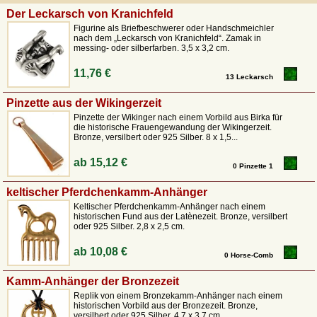
Mittelalter-Reenactment, wie Repliken von Bronzemesser
Der Leckarsch von Kranichfeld
und Gabeln oder Zinnlöffel
nach historischen
Vorbildern
aus der Zeit der Römer, Germanen und Wikinger.
Figurine als Briefbeschwerer oder Handschmeichler
nach dem „Leckarsch von Kranichfeld“. Zamak in
Daneben könnt ihr auch edle Trinkgefäße bzw. Becher aus verilbertem
messing- oder silberfarben. 3,5 x 3,2 cm.
Messing kaufen, die nach historischen Vorbildern aus der Wikingerzeit
und dem Mittelalter gefertigt wurden.
11,76 €
13 Leckarsch
Pinzette aus der Wikingerzeit
Pinzette der Wikinger nach einem Vorbild aus Birka für
die historische Frauengewandung der Wikingerzeit.
Bronze, versilbert oder 925 Silber. 8 x 1,5...
ab
15,12 €
0 Pinzette 1
keltischer Pferdchenkamm-Anhänger
Keltischer Pferdchenkamm-Anhänger nach einem
historischen Fund aus der Latènezeit. Bronze, versilbert
oder 925 Silber. 2,8 x 2,5 cm.
ab
10,08 €
0 Horse-Comb
Kamm-Anhänger der Bronzezeit
Replik von einem Bronzekamm-Anhänger nach einem
historischen Vorbild aus der Bronzezeit. Bronze,
versilbert oder 925 Silber. 4,7 x 3,7 cm.