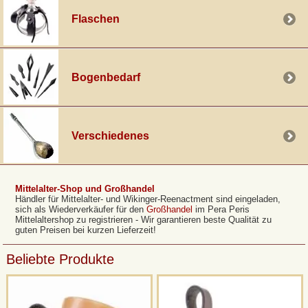
unverfälschtes Erlebnis zu garantieren. Rüste dich bei Pera Peris mit
dem nötigen Zubehör aus, um dein Lager zu einem Ort zu machen, der
Flaschen
nicht nur dich selbst, sondern auch die Besucher deiner Veranstaltung in
eine andere Zeit versetzt.
Bogenbedarf
Verschiedenes
Mittelalter-Shop und Großhandel
Händler für Mittelalter- und Wikinger-Reenactment sind eingeladen,
sich als Wiederverkäufer für den
Großhandel
im Pera Peris
Mittelaltershop zu registrieren - Wir garantieren beste Qualität zu
guten Preisen bei kurzen Lieferzeit!
Beliebte Produkte