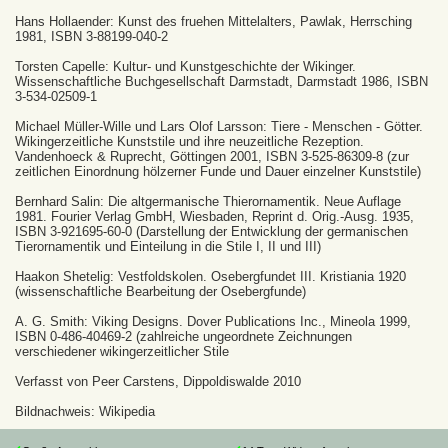
Hans Hollaender: Kunst des fruehen Mittelalters, Pawlak, Herrsching
1981, ISBN 3-88199-040-2
Torsten Capelle: Kultur- und Kunstgeschichte der Wikinger.
Wissenschaftliche Buchgesellschaft Darmstadt, Darmstadt 1986, ISBN
3-534-02509-1
Michael Müller-Wille und Lars Olof Larsson: Tiere - Menschen - Götter.
Wikingerzeitliche Kunststile und ihre neuzeitliche Rezeption.
Vandenhoeck & Ruprecht, Göttingen 2001, ISBN 3-525-86309-8 (zur
zeitlichen Einordnung hölzerner Funde und Dauer einzelner Kunststile)
Bernhard Salin: Die altgermanische Thierornamentik. Neue Auflage
1981. Fourier Verlag GmbH, Wiesbaden, Reprint d. Orig.-Ausg. 1935,
ISBN 3-921695-60-0 (Darstellung der Entwicklung der germanischen
Tierornamentik und Einteilung in die Stile I, II und III)
Haakon Shetelig: Vestfoldskolen. Osebergfundet III. Kristiania 1920
(wissenschaftliche Bearbeitung der Osebergfunde)
A. G. Smith: Viking Designs. Dover Publications Inc., Mineola 1999,
ISBN 0-486-40469-2 (zahlreiche ungeordnete Zeichnungen
verschiedener wikingerzeitlicher Stile
Verfasst von Peer Carstens, Dippoldiswalde 2010
Bildnachweis: Wikipedia