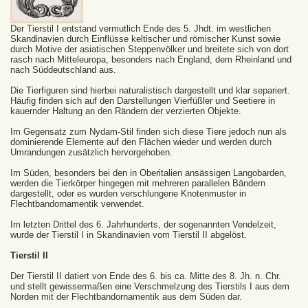
Der Tierstil I entstand vermutlich Ende des 5. Jhdt. im westlichen
Skandinavien durch Einflüsse keltischer und römischer Kunst sowie
durch Motive der asiatischen Steppenvölker und breitete sich von dort
rasch nach Mitteleuropa, besonders nach England, dem Rheinland und
nach Süddeutschland aus.
Die Tierfiguren sind hierbei naturalistisch dargestellt und klar separiert.
Häufig finden sich auf den Darstellungen Vierfüßler und Seetiere in
kauernder Haltung an den Rändern der verzierten Objekte.
Im Gegensatz zum Nydam-Stil finden sich diese Tiere jedoch nun als
dominierende Elemente auf den Flächen wieder und werden durch
Umrandungen zusätzlich hervorgehoben.
Im Süden, besonders bei den in Oberitalien ansässigen Langobarden,
werden die Tierkörper hingegen mit mehreren parallelen Bändern
dargestellt, oder es wurden verschlungene Knotenmuster in
Flechtbandornamentik verwendet.
Im letzten Drittel des 6. Jahrhunderts, der sogenannten Vendelzeit,
wurde der Tierstil I in Skandinavien vom Tierstil II abgelöst.
Tierstil II
Der Tierstil II datiert von Ende des 6. bis ca. Mitte des 8. Jh. n. Chr.
und stellt gewissermaßen eine Verschmelzung des Tierstils I aus dem
Norden mit der Flechtbandornamentik aus dem Süden dar.