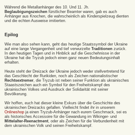
Während die Metallanhänger des 10. Und 11. Jh.
Beglaubigungszeichen
fürstlicher Beamter waren, gab es auch
Anhänger aus Knochen, die wahrscheinlich als Kinderspielzeug dienten
und die echten Ausweise imitierten.
Epilog
Wie man also sehen kann, geht das heutige Staatssymbol der Ukraine
auf eine lange Vergangenheit und tief verwurzelte
Traditionen
zurück.
In den heutigen Tagen und in Hinblick auf die Geschehnisse in der
Ukraine hat die Tryzub jedoch einen ganz neuen Bedeutungsinhalt
erhalten.
Heute steht der Dreizack der Ukraine jedoch weder stellvertretend für
das Geschlecht der Rurikiden, noch als Zeichen nationalistischer
Rechtsextremer
, die Tryzub ist neben seiner Funktion als ukrainisches
Staastszeichen auch ein Symbol für den Freiheitskampf des
ukrainischen Volkes und Ausdruck der Solidarität mit seiner
Bevölkerung.
Wir hoffen, euch hat dieser kleine Exkurs über die Geschichte des
ukrainischen Dreizacks gefallen. Vielleicht findet ihr in unserem
Onlineshop
ja einen Tryzub-Anhänger nach eurem Geschmack, sei es
als historisches Accessoire für die Gewandung im Wikinger- und
Mittelalter-Reenactment
, oder als Zeichen für die Verbundenheit mit
dem ukrainischen Volk und seinen Freiheitskampf.