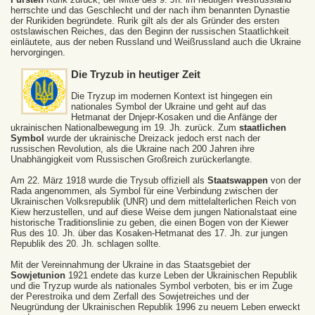
herrschte und das Geschlecht und der nach ihm benannten Dynastie
der Rurikiden begründete. Rurik gilt als der als Gründer des ersten
ostslawischen Reiches, das den Beginn der russischen Staatlichkeit
einläutete, aus der neben Russland und Weißrussland auch die Ukraine
hervorgingen.
Die Tryzub in heutiger Zeit
Die Tryzup im modernen Kontext ist hingegen ein
nationales Symbol der Ukraine und geht auf das
Hetmanat der Dnjepr-Kosaken und die Anfänge der
ukrainischen Nationalbewegung im 19. Jh. zurück. Zum
staatlichen
Symbol
wurde der ukrainische Dreizack jedoch erst nach der
russischen Revolution, als die Ukraine nach 200 Jahren ihre
Unabhängigkeit vom Russischen Großreich zurückerlangte.
Am 22. März 1918 wurde die Trysub offiziell als
Staatswappen
von der
Rada angenommen, als Symbol für eine Verbindung zwischen der
Ukrainischen Volksrepublik (UNR) und dem mittelalterlichen Reich von
Kiew herzustellen, und auf diese Weise dem jungen Nationalstaat eine
historische Traditionslinie zu geben, die einen Bogen von der Kiewer
Rus des 10. Jh. über das Kosaken-Hetmanat des 17. Jh. zur jungen
Republik des 20. Jh. schlagen sollte.
Mit der Vereinnahmung der Ukraine in das Staatsgebiet der
Sowjetunion
1921 endete das kurze Leben der Ukrainischen Republik
und die Tryzup wurde als nationales Symbol verboten, bis er im Zuge
der Perestroika und dem Zerfall des Sowjetreiches und der
Neugründung der Ukrainischen Republik 1996 zu neuem Leben erweckt