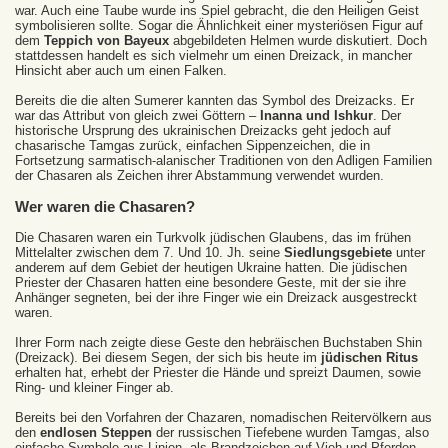
war. Auch eine Taube wurde ins Spiel gebracht, die den Heiligen Geist
symbolisieren sollte. Sogar die Ähnlichkeit einer mysteriösen Figur auf
dem
Teppich von Bayeux
abgebildeten Helmen wurde diskutiert. Doch
stattdessen handelt es sich vielmehr um einen Dreizack, in mancher
Hinsicht aber auch um einen Falken.
Bereits die die alten Sumerer kannten das Symbol des Dreizacks. Er
war das Attribut von gleich zwei Göttern –
Inanna und Ishkur
. Der
historische Ursprung des ukrainischen Dreizacks geht jedoch auf
chasarische Tamgas zurück, einfachen Sippenzeichen, die in
Fortsetzung sarmatisch-alanischer Traditionen von den Adligen Familien
der Chasaren als Zeichen ihrer Abstammung verwendet wurden.
Wer waren die Chasaren?
Die Chasaren waren ein Turkvolk jüdischen Glaubens, das im frühen
Mittelalter zwischen dem 7. Und 10. Jh. seine
Siedlungsgebiete
unter
anderem auf dem Gebiet der heutigen Ukraine hatten. Die jüdischen
Priester der Chasaren hatten eine besondere Geste, mit der sie ihre
Anhänger segneten, bei der ihre Finger wie ein Dreizack ausgestreckt
waren.
Ihrer Form nach zeigte diese Geste den hebräischen Buchstaben Shin
(Dreizack). Bei diesem Segen, der sich bis heute im
jüdischen Ritus
erhalten hat, erhebt der Priester die Hände und spreizt Daumen, sowie
Ring- und kleiner Finger ab.
Bereits bei den Vorfahren der Chazaren, nomadischen Reitervölkern aus
den
endlosen Steppen
der russischen Tiefebene wurden Tamgas, also
einfache Symbole aus Linien, als Brandzeichen auf Vieh und Pferden