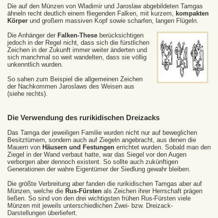
Die auf den Münzen von Wladimir und Jaroslaw abgebildeten Tamgas
ähneln recht deutlich einem fliegenden Falken, mit kurzem,
kompakten
Körper
und großem massiven Kopf sowie scharfen, langen Flügeln.
Die Anhänger der
Falken-These
berücksichtigen
jedoch in der Regel nicht, dass sich die fürstlichen
Zeichen in der Zukunft immer weiter änderten und
sich manchmal so weit wandelten, dass sie völlig
unkenntlich wurden.
So sahen zum Beispiel die allgemeinen Zeichen
der Nachkommen Jaroslaws des Weisen aus
(siehe rechts).
Die Verwendung des rurikidischen Dreizacks
Das Tamga der jeweiligen Familie wurden nicht nur auf beweglichen
Besitztümern, sondern auch auf Ziegeln angebracht, aus denen die
Mauern von
Häusern und Festungen
errichtet wurden. Sobald man den
Ziegel in der Wand verbaut hatte, war das Siegel vor den Augen
verborgen aber dennoch existent. So sollte auch zukünftigen
Generationen der wahre Eigentümer der Siedlung gewahr bleiben.
Die größte Verbreitung aber fanden die rurikidischen Tamgas aber auf
Münzen, welche die
Rus-Fürsten
als Zeichen ihrer Herrschaft prägen
ließen. So sind von den drei wichtigsten frühen Rus-Fürsten viele
Münzen mit jeweils unterschiedlichen Zwei- bzw. Dreizack-
Darstellungen überliefert.