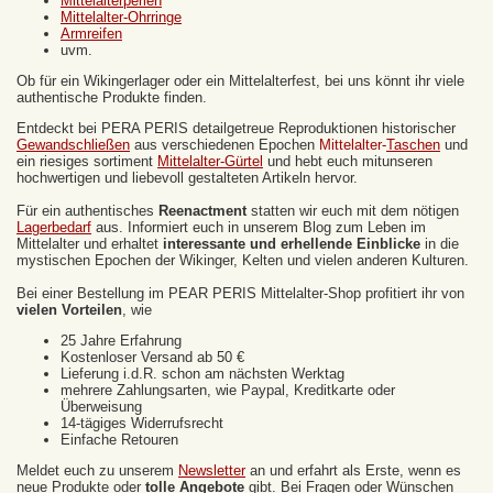
Mittelalterperlen
Mittelalter-Ohrringe
Armreifen
uvm.
Ob für ein Wikingerlager oder ein Mittelalterfest, bei uns könnt ihr viele
authentische Produkte finden.
Entdeckt bei PERA PERIS detailgetreue Reproduktionen historischer
Gewandschließen
aus verschiedenen Epochen
Mittelalter-
Taschen
und
ein riesiges sortiment
Mittelalter-Gürtel
und hebt euch mitunseren
hochwertigen und liebevoll gestalteten Artikeln hervor.
Für ein authentisches
Reenactment
statten wir euch mit dem nötigen
Lagerbedarf
aus. Informiert euch in unserem Blog zum Leben im
Mittelalter und erhaltet
interessante und erhellende Einblicke
in die
mystischen Epochen der Wikinger, Kelten und vielen anderen Kulturen.
Bei einer Bestellung im PEAR PERIS Mittelalter-Shop profitiert ihr von
vielen Vorteilen
, wie
25 Jahre Erfahrung
Kostenloser Versand ab 50 €
Lieferung i.d.R. schon am nächsten Werktag
mehrere Zahlungsarten, wie Paypal, Kreditkarte oder
Überweisung
14-tägiges Widerrufsrecht
Einfache Retouren
Meldet euch zu unserem
Newsletter
an und erfahrt als Erste, wenn es
neue Produkte oder
tolle Angebote
gibt. Bei Fragen oder Wünschen