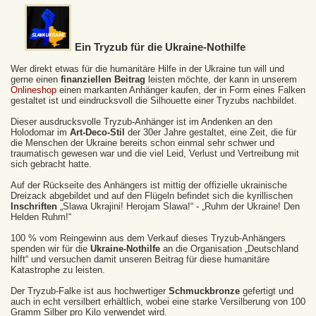
Ein Tryzub für die Ukraine-Nothilfe
Wer direkt etwas für die humanitäre Hilfe in der Ukraine tun will und
gerne einen
finanziellen Beitrag
leisten möchte, der kann in unserem
Onlineshop
einen markanten Anhänger kaufen, der in Form eines Falken
gestaltet ist und eindrucksvoll die Silhouette einer Tryzubs nachbildet.
Dieser ausdrucksvolle Tryzub-Anhänger ist im Andenken an den
Holodomar im
Art-Deco-Stil
der 30er Jahre gestaltet, eine Zeit, die für
die Menschen der Ukraine bereits schon einmal sehr schwer und
traumatisch gewesen war und die viel Leid, Verlust und Vertreibung mit
sich gebracht hatte.
Auf der Rückseite des Anhängers ist mittig der offizielle ukrainische
Dreizack abgebildet und auf den Flügeln befindet sich die kyrillischen
Inschriften
„Slawa Ukrajini! Herojam Slawa!“ - „Ruhm der Ukraine! Den
Helden Ruhm!“
100 % vom Reingewinn aus dem Verkauf dieses Tryzub-Anhängers
spenden wir für die
Ukraine-Nothilfe
an die Organisation „Deutschland
hilft“ und versuchen damit unseren Beitrag für diese humanitäre
Katastrophe zu leisten.
Der Tryzub-Falke ist aus hochwertiger
Schmuckbronze
gefertigt und
auch in echt versilbert erhältlich, wobei eine starke Versilberung von 100
Gramm Silber pro Kilo verwendet wird.