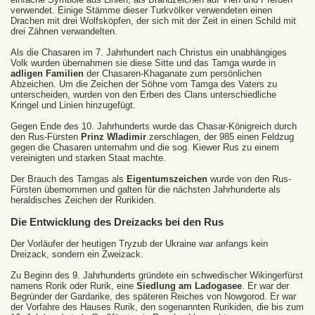
verwendet. Einige Stämme dieser Turkvölker verwendeten einen
Drachen mit drei Wolfsköpfen, der sich mit der Zeit in einen Schild mit
drei Zähnen verwandelten.
Als die Chasaren im 7. Jahrhundert nach Christus ein unabhängiges
Volk wurden übernahmen sie diese Sitte und das Tamga wurde in
adligen Familien
der Chasaren-Khaganate zum persönlichen
Abzeichen. Um die Zeichen der Söhne vom Tamga des Vaters zu
unterscheiden, wurden von den Erben des Clans unterschiedliche
Kringel und Linien hinzugefügt.
Gegen Ende des 10. Jahrhunderts wurde das Chasar-Königreich durch
den Rus-Fürsten
Prinz Wladimir
zerschlagen, der 985 einen Feldzug
gegen die Chasaren unternahm und die sog. Kiewer Rus zu einem
vereinigten und starken Staat machte.
Der Brauch des Tamgas als
Eigentumszeichen
wurde von den Rus-
Fürsten übernommen und galten für die nächsten Jahrhunderte als
heraldisches Zeichen der Rurikiden.
Die Entwicklung des Dreizacks bei den Rus
Der Vorläufer der heutigen Tryzub der Ukraine war anfangs kein
Dreizack, sondern ein Zweizack.
Zu Beginn des 9. Jahrhunderts gründete ein schwedischer Wikingerfürst
namens Rorik oder Rurik, eine
Siedlung am Ladogasee
. Er war der
Begründer der Gardarike, des späteren Reiches von Nowgorod. Er war
der Vorfahre des Hauses Rurik, den sogenannten Rurikiden, die bis zum