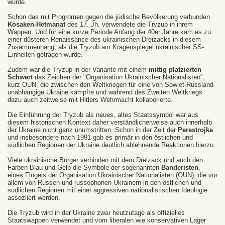
wurde.
Schon das mit Progromen gegen die jüdische Bevölkerung verbunden
Kosaken-Hetmanat
des 17. Jh. verwendete die Tryzup in ihrem
Wappen. Und für eine kurze Periode Anfang der 40er Jahre kam es zu
einer düsteren Renaissance des ukrainischen Dreizacks in diesem
Zusammenhang, als die Tryzub am Kragenspiegel ukrainischer SS-
Einheiten getragen wurde.
Zudem war die Tryzup in der Variante mit einem
mittig platzierten
Schwert
das Zeichen der "Organisation Ukrainischer Nationalisten",
kurz OUN, die zwischen den Weltkriegen für eine von Sowjet-Russland
unabhängige Ukraine kämpfte und während des Zweiten Weltkriegs
dazu auch zeitweise mit Hitlers Wehrmacht kollaborierte.
Die Einführung der Tryzub als neues, altes Staatssymbol war aus
diesem historischen Kontext daher verständlicherweise auch innerhalb
der Ukraine nicht ganz unumstritten. Schon in der Zeit der
Perestrojka
und insbesondere nach 1991 gab es primär in den östlichen und
südlichen Regionen der Ukraine deutlich ablehnende Reaktionen hierzu.
Viele ukrainische Bürger verbinden mit dem Dreizack und auch den
Farben Blau und Gelb die Symbole der sogenannten
Banderisten
,
eines Flügels der Organisation Ukrainischer Nationalisten (OUN), die vor
allem von Russen und russophonen Ukrainern in den östlichen und
südlichen Regionen mit einer aggressiven nationalistischen Ideologie
assoziiert werden.
Die Tryzub wird in der Ukraine zwar heutzutage als offizielles
Staatswappen verwendet und vom liberalen wie konservativen Lager