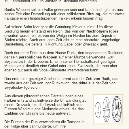
16. Jahrhundert als Großfürsten in Russland herrschten.
Ruriks Wappen soll ein Falke gewesen sein und tatsächlich gibt es aus
seiner Zeit eine Darstellung mit einer
stilisierten Ritzung
, die mit etwas
Fantasie einen hinabstürzenden Falken erkenn lassen mag.
Auf seinen Sohn Igor geht die Gründung Kiews zurück. Um diese
Siedlung herum entstand ein Reich, das von den
Nachfolgern Igors
erweitert wurde, bis es von der Wolga im Norden bis zum Dnjestr im
Süden reichte. Auch aus Igors Zeit gibt es eine abstrakte, Vogelartige
Darstellung, die bereits in Richtung Gabel oder Zweizack geht.
Doch der erste Fürst aus dem Hause Rurik, den sogenannten Rurikiden,
der sein
persönliches Wappen
auf einer Münze verwendete, war
Swjatoslaw I. der Eroberer. Eine in seiner Herrschaftszeit geprägte
Münze zeigt deutlich eine Gabel oder einen Zweizack, die man aber
ebenso gut auch als Vogel-Silhouette interpretieren kann.
Das erste hier gezeigte Zeichen stammt aus der
Zeit von
Rurik, das
zweite aus der Zeit von Igor Rurikovich, das dritte aus der Zeit von
Svyatoslav Igorevich.
Aus diesen piktografischen Darstellungen eines
Falken
entstand schrittweise die Umwandlung zu
einem Dreizack, bis die Tryzub schließlich vom
Fürsten Wladimir jene Merkmale erhielt, die das
Emblem der Ukraine bis heute aufweist.
Die Fürsten der Rus verwendeten die Tamgas in
der Folge über Jahrhunderte, um ihre