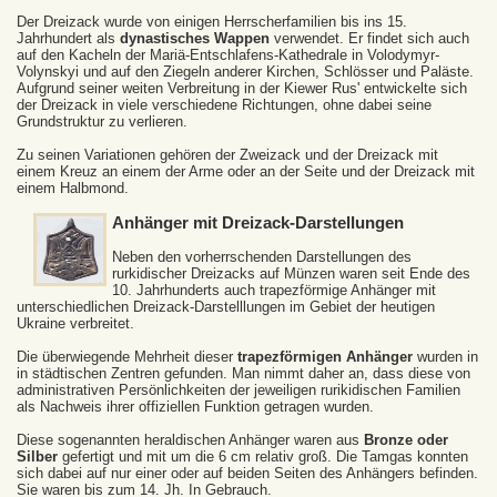
Der Dreizack wurde von einigen Herrscherfamilien bis ins 15.
Jahrhundert als
dynastisches Wappen
verwendet. Er findet sich auch
auf den Kacheln der Mariä-Entschlafens-Kathedrale in Volodymyr-
Volynskyi und auf den Ziegeln anderer Kirchen, Schlösser und Paläste.
Aufgrund seiner weiten Verbreitung in der Kiewer Rus' entwickelte sich
der Dreizack in viele verschiedene Richtungen, ohne dabei seine
Grundstruktur zu verlieren.
Zu seinen Variationen gehören der Zweizack und der Dreizack mit
einem Kreuz an einem der Arme oder an der Seite und der Dreizack mit
einem Halbmond.
Anhänger mit Dreizack-Darstellungen
Neben den vorherrschenden Darstellungen des
rurkidischer Dreizacks auf Münzen waren seit Ende des
10. Jahrhunderts auch trapezförmige Anhänger mit
unterschiedlichen Dreizack-Darstelllungen im Gebiet der heutigen
Ukraine verbreitet.
Die überwiegende Mehrheit dieser
trapezförmigen Anhänger
wurden in
in städtischen Zentren gefunden. Man nimmt daher an, dass diese von
administrativen Persönlichkeiten der jeweiligen rurikidischen Familien
als Nachweis ihrer offiziellen Funktion getragen wurden.
Diese sogenannten heraldischen Anhänger waren aus
Bronze oder
Silber
gefertigt und mit um die 6 cm relativ groß. Die Tamgas konnten
sich dabei auf nur einer oder auf beiden Seiten des Anhängers befinden.
Sie waren bis zum 14. Jh. In Gebrauch.