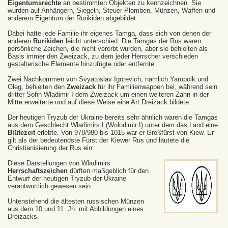
Eigentumsrechte
an bestimmten Objekten zu kennzeichnen. Sie
wurden auf Anhängern, Siegeln, Steuer-Plomben, Münzen, Waffen und
anderem Eigentum der Rurikiden abgebildet.
Dabei hatte jede Familie ihr eigenes Tamga, dass sich von denen der
anderen
Rurikiden
leicht unterschied. Die Tamgas der Rus waren
persönliche Zeichen, die nicht vererbt wurden, aber sie behielten als
Basis immer den Zweizack, zu dem jeder Herrscher verschieden
gestalterische Elemente hinzufügte oder entfernte.
Zwei Nachkommen von Svyatoslav Igorevich, nämlich Yaropolk und
Oleg, behielten den
Zweizack
für ihr Familienwappen bei, während sein
dritter Sohn Wladimir I dem Zweizack um einen weiteren Zahn in der
Mitte erweiterte und auf diese Weise eine Art Dreizack bildete.
Der heutigen Tryzub der Ukraine bereits sehr ähnlich waren die Tamgas
aus dem Geschlecht Wladimirs I (Wolodimir I) unter dem das Land eine
Blütezeit
erlebte. Von 978/980 bis 1015 war er Großfürst von Kiew. Er
gilt als der bedeutendste Fürst der Kiewer Rus und läutete die
Christianisierung der Rus ein.
Diese Darstellungen von Wladimirs
Herrschaftszeichen
dürften maßgeblich für den
Entwurf der heutigen Tryzub der Ukraine
verantwortlich gewesen sein.
Untenstehend die ältesten russischen Münzen
aus dem 10 und 11. Jh. mit Abbildungen eines
Dreizacks.