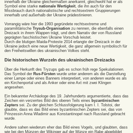
innerhalb der Ukraine gleichermaßen anerkannt, gleichwohl hat er als
Symbol eine starke
nationale Wertigkeit
, die ihn auch für den
Missbrauch durch nationalistische und rechtsextrem Gruppierungen
innerhalb und außerhalb der Ukraine prädestinieren.
Vorrangig wäre hier die 1993 gegründete rechtsextreme und
paramilitärische
Trysub-Organisation
zu nennen, die ebenfalls einen
Dreizack in ihrem Wappen trägt, und dem Narrativ der von Russland
geprägten faschistischen Ukraine Vorschub leistet.
Durch die blutigen Maida-Proteste 2014 erlangte der Dreizack in der
Ukraine jedoch eine neue Wertigkeit, die ganz allgemein symbolisch für
den Freiheitswillen des ukrainischen Volkes steht.
Die historischen Wurzeln des ukrainischen Dreizacks
Über die Herkunft des Tryzups gab es schon früh rege Spekulationen.
Das Symbol der
Rus-Fürsten
wurde unter anderem als die Darstellung
einer Lampe oder eines Banners interpretiert, von anderen wurde es als
ein Kirchenportal und als Anker oder eine Axt mit zwei Klingen
angesehen.
Ein bekannter Archäologe des 19. Jahrhunderts argumentierte, dass das
Zeichen ein verzerrtes Bild des oberen Teils eines
byzantinischen
Zepters
sei. Zu der gleichen Schlussfolgerung kam I. I. Tolstoi, der
glaubte, dass es das Bild eines byzantinischen Zepters sei, das von
Prinzessin Anna Wladimir aus Konstantinopel nach Russland gebracht
wurde.
Andere sahen wiederum eher das Bild eines Vogels, und glaubten, dass
wie bei den Münzen der Wikinger auf der Münze ein Rabe abgebildet