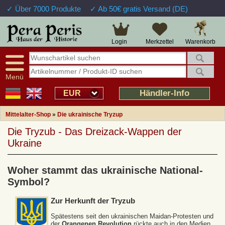
✓ Über 7000 Produkte
✓ Ab 50€ gratis Versand (DE)
Warenkorb
Login
Merkzettel
Menü
Händler-Info
EUR
Mittelalter-Shop
»
Die ukrainische Tryzup
Die Tryzub - Das Dreizack-Wappen der
Ukraine
Woher stammt das ukrainische National-
Symbol?
Zur Herkunft der Tryzub
Spätestens seit den ukrainischen Maidan-Protesten und
der
Orangenen Revolution
rückte auch in den Medien