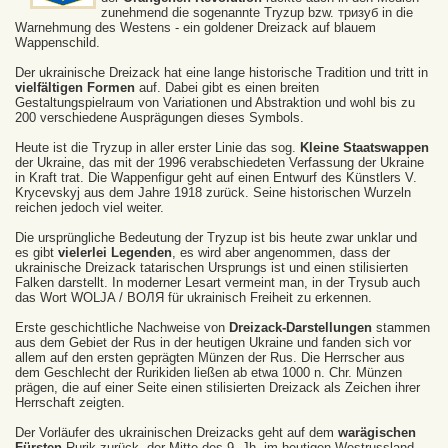
zunehmend die sogenannte Tryzup bzw. тризуб in die
Warnehmung des Westens - ein goldener Dreizack auf blauem
Wappenschild.
Der ukrainische Dreizack hat eine lange historische Tradition und tritt in
vielfältigen Formen
auf. Dabei gibt es einen breiten
Gestaltungspielraum von Variationen und Abstraktion und wohl bis zu
200 verschiedene Ausprägungen dieses Symbols.
Heute ist die Tryzup in aller erster Linie das sog.
Kleine Staatswappen
der Ukraine, das mit der 1996 verabschiedeten Verfassung der Ukraine
in Kraft trat. Die Wappenfigur geht auf einen Entwurf des Künstlers V.
Krycevskyj aus dem Jahre 1918 zurück. Seine historischen Wurzeln
reichen jedoch viel weiter.
Die ursprüngliche Bedeutung der Tryzup ist bis heute zwar unklar und
es gibt
vielerlei Legenden
, es wird aber angenommen, dass der
ukrainische Dreizack tatarischen Ursprungs ist und einen stilisierten
Falken darstellt. In moderner Lesart vermeint man, in der Trysub auch
das Wort WOLJA / ВОЛЯ für ukrainisch Freiheit zu erkennen.
Erste geschichtliche Nachweise von
Dreizack-Darstellungen
stammen
aus dem Gebiet der Rus in der heutigen Ukraine und fanden sich vor
allem auf den ersten geprägten Münzen der Rus. Die Herrscher aus
dem Geschlecht der Rurikiden ließen ab etwa 1000 n. Chr. Münzen
prägen, die auf einer Seite einen stilisierten Dreizack als Zeichen ihrer
Herrschaft zeigten.
Der Vorläufer des ukrainischen Dreizacks geht auf dem
warägischen
Fürsten
Rurik zurück, der Mitte des 9. Jh. im heutigen Westrussland