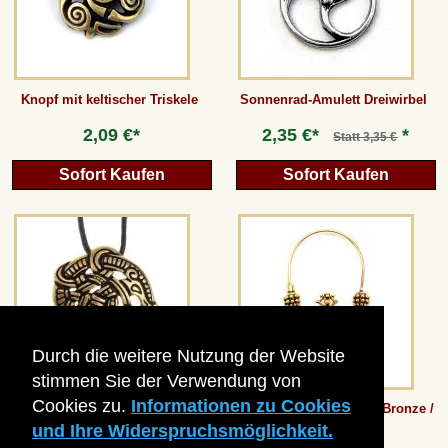
Knopf mit keltischer Triskele
Sonnenrad-Amulett Dreiwirbel
2,09 €*
2,35 €*
*
Statt
3,35 €
Sofort Kaufen
Sofort Kaufen
Durch die weitere Nutzung der Website
stimmen Sie der Verwendung von
Cookies zu.
Informationen zu Cookies
Amulett Midgardschlange
Schläfenringe Zawada - Bronze /
Paar
und Ihre Widerspruchsmöglichkeit.
4,68 €*
*
ab
23,52 €*
Statt
6,71 €