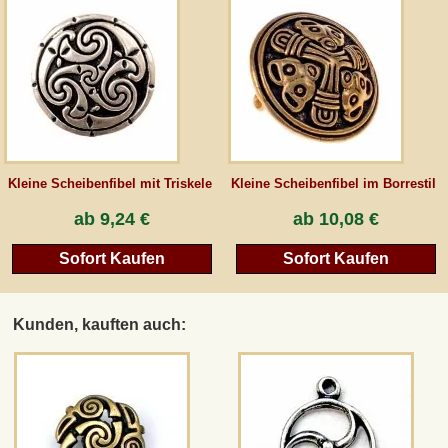
AGB
Gästebuch
Newsletter
Kleine Scheibenfibel mit Triskele
Kleine Scheibenfibel im Borrestil
ab
9,24 €
ab
10,08 €
Vertrag wiederrufen
Sofort Kaufen
Sofort Kaufen
*Alle Preise inkl. MwSt., inkl. Verpackungskosten, zggl. Versandkosten und zzgl.
eventueller Zölle (bei Nicht-EU-Ländern). Durchgestrichene Preise entsprechen dem
Kunden, kauften auch:
bisherigen Preis bei peraperis.com.
Zur klassischen Website