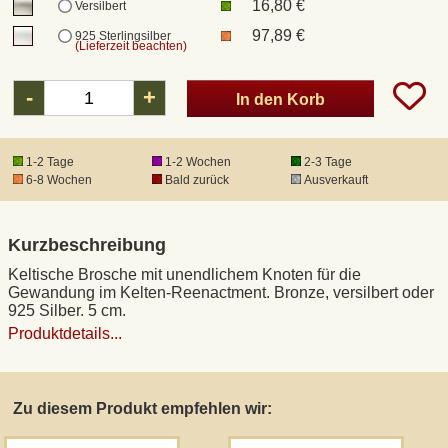
16,80 €
Versilbert
97,89 €
925 Sterlingsilber
(Lieferzeit beachten)
DHL Kleinpaket
-
+
In den Korb
DHL Express
1-2 Tage
1-2 Wochen
2-3 Tage
Waffenrecht und FSK 18
6-8 Wochen
Bald zurück
Ausverkauft
Produkthaftung
Kurzbeschreibung
Datenschutz
Keltische Brosche mit unendlichem Knoten für die
Gewandung im Kelten-Reenactment. Bronze, versilbert oder
925 Silber. 5 cm.
Widerrufsrecht
Produktdetails...
Anfertigung von Museumsrepliken
Zu diesem Produkt empfehlen wir:
Mittelalter-Großhandel