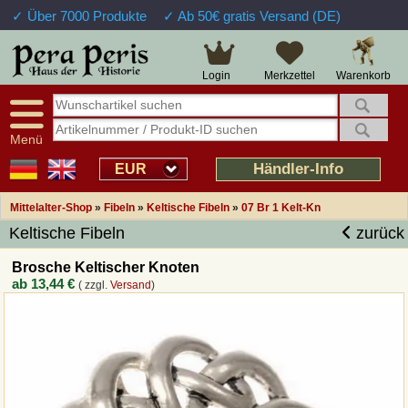
✓ Über 7000 Produkte
✓ Ab 50€ gratis Versand (DE)
Große Auswahl
14 Tage Widerrufsrecht
Verfügbarkeitsanzeige
Über 25 Jahre Erfahrung
Sendungsverfolgung
Schnelle Rücküberweisung
Warenkorb
Login
Merkzettel
Intelligente Navigation
Kulant bei Retouren
Freundlicher Service
Prof. Auftragsabwicklung
Menü
Übersicht Mittelalter-Produkte
Händler-Info
EUR
Mittelalter-Shop
»
Fibeln
»
Keltische Fibeln
»
07 Br 1 Kelt-Kn
Impressum
Keltische Fibeln
zurück
Widerrufsfunktion
Brosche Keltischer Knoten
ab
13,44 €
( zzgl.
Versand
)
Wie bestellen?
Rückruf-Service