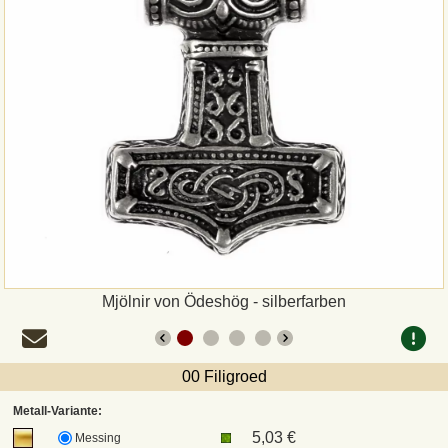
Zahlungsweisen
Sepa
PayPal
Vorkasse
Rechnung
Versandarten und Retouren
Mjölnir von Ödeshög - silberfarben
UPS
00 Filigroed
DHL Paket
Metall-Variante:
5,03 €
Messing
DPD