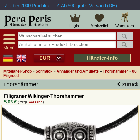
✓ Über 7000 Produkte
✓ Ab 50€ gratis Versand (DE)
Große Auswahl
14 Tage Widerrufsrecht
Verfügbarkeitsanzeige
Über 25 Jahre Erfahrung
Sendungsverfolgung
Schnelle Rücküberweisung
Warenkorb
Login
Merkzettel
Intelligente Navigation
Kulant bei Retouren
Freundlicher Service
Prof. Auftragsabwicklung
Menü
Übersicht Mittelalter-Produkte
Händler-Info
EUR
Mittelalter-Shop
»
Schmuck
»
Anhänger und Amulette
»
Thorshämmer
»
00
Impressum
Filigroed
Thorshämmer
zurück
Widerrufsfunktion
Filigraner Wikinger-Thorshammer
5,03 €
( zzgl.
Versand
)
Wie bestellen?
Rückruf-Service