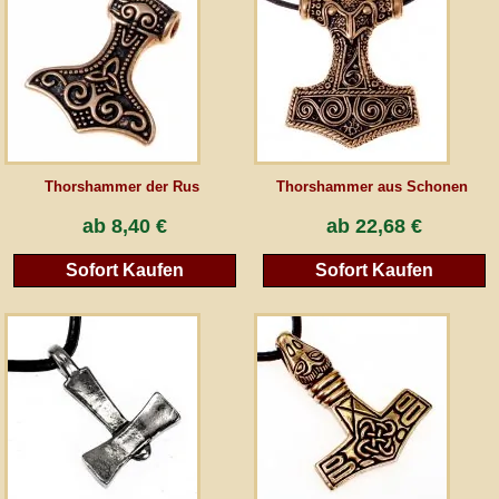
AGB
Gästebuch
Newsletter
Thorshammer der Rus
Thorshammer aus Schonen
ab
8,40 €
ab
22,68 €
Vertrag wiederrufen
Sofort Kaufen
Sofort Kaufen
*Alle Preise inkl. MwSt., inkl. Verpackungskosten, zggl. Versandkosten und zzgl.
eventueller Zölle (bei Nicht-EU-Ländern). Durchgestrichene Preise entsprechen dem
bisherigen Preis bei peraperis.com.
Zur klassischen Website