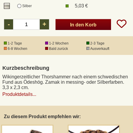
5,03 €
Silber
DHL Kleinpaket
-
+
In den Korb
DHL Express
1-2 Tage
1-2 Wochen
2-3 Tage
Waffenrecht und FSK 18
6-8 Wochen
Bald zurück
Ausverkauft
Produkthaftung
Kurzbeschreibung
Wikingerzeitlicher Thorshammer nach einem schwedischen
Datenschutz
Fund aus Ödeshög. Zamak in messing- oder Silberfarben.
3,3 x 2,3 cm.
Produktdetails...
Widerrufsrecht
Anfertigung von Museumsrepliken
Zu diesem Produkt empfehlen wir:
Mittelalter-Großhandel