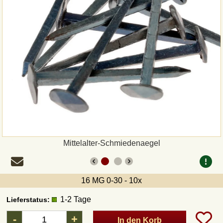
Zahlungsweisen
Sepa
PayPal
Vorkasse
Rechnung
Versandarten und Retouren
Mittelalter-Schmiedenaegel
UPS
16 MG 0-30 - 10x
DHL Paket
1-2 Tage
Lieferstatus:
-
+
In den Korb
DPD