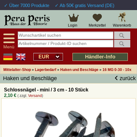
✓ Über 7000 Produkte
✓ Ab 50€ gratis Versand (DE)
Große Auswahl
14 Tage Widerrufsrecht
Verfügbarkeitsanzeige
Über 25 Jahre Erfahrung
Sendungsverfolgung
Schnelle Rücküberweisung
Warenkorb
Login
Merkzettel
Intelligente Navigation
Kulant bei Retouren
Freundlicher Service
Prof. Auftragsabwicklung
Menü
Übersicht Mittelalter-Produkte
Händler-Info
EUR
Mittelalter-Shop
»
Lagerbedarf
»
Haken und Beschläge
»
16 MG 0-30 - 10x
Impressum
Haken und Beschläge
zurück
Widerrufsfunktion
Schlossnägel - mini / 3 cm - 10 Stück
2,10 €
( zzgl.
Versand
)
Wie bestellen?
Rückruf-Service