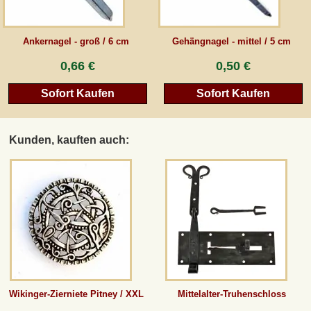
AGB
Ankernagel - groß / 6 cm
Gehängnagel - mittel / 5 cm
0,66 €
0,50 €
Gästebuch
Sofort Kaufen
Sofort Kaufen
Newsletter
Kunden, kauften auch:
Vertrag wiederrufen
*Alle Preise inkl. MwSt., inkl. Verpackungskosten, zggl. Versandkosten und zzgl.
eventueller Zölle (bei Nicht-EU-Ländern). Durchgestrichene Preise entsprechen dem
bisherigen Preis bei peraperis.com.
Zur klassischen Website
Wikinger-Zierniete Pitney / XXL
Mittelalter-Truhenschloss