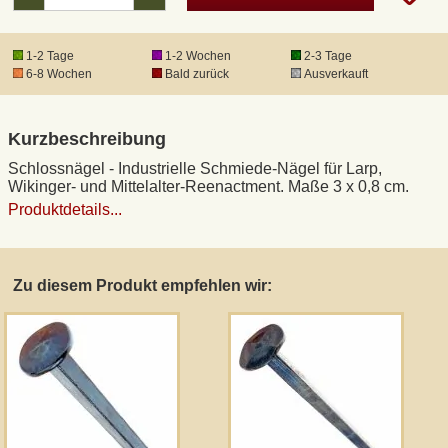
DHL Kleinpaket
1-2 Tage
1-2 Wochen
2-3 Tage
6-8 Wochen
Bald zurück
Ausverkauft
DHL Express
Kurzbeschreibung
Waffenrecht und FSK 18
Schlossnägel - Industrielle Schmiede-Nägel für Larp,
Wikinger- und Mittelalter-Reenactment. Maße 3 x 0,8 cm.
Produktdetails...
Produkthaftung
Datenschutz
Zu diesem Produkt empfehlen wir:
Widerrufsrecht
Anfertigung von Museumsrepliken
Mittelalter-Großhandel