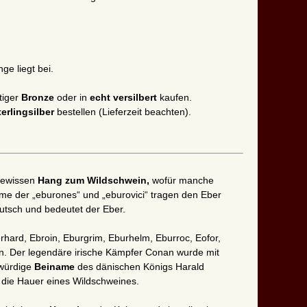
ge liegt bei.
tiger
Bronze
oder in
echt versilbert
kaufen.
terlingsilber
bestellen (Lieferzeit beachten).
gewissen
Hang zum Wildschwein,
wofür manche
 der „eburones“ und „eburovici“ tragen den Eber
eutsch und bedeutet der Eber.
ard, Ebroin, Eburgrim, Eburhelm, Eburroc, Eofor,
n. Der legendäre irische Kämpfer Conan wurde mit
kwürdige
Beiname
des dänischen Königs Harald
 die Hauer eines Wildschweines.