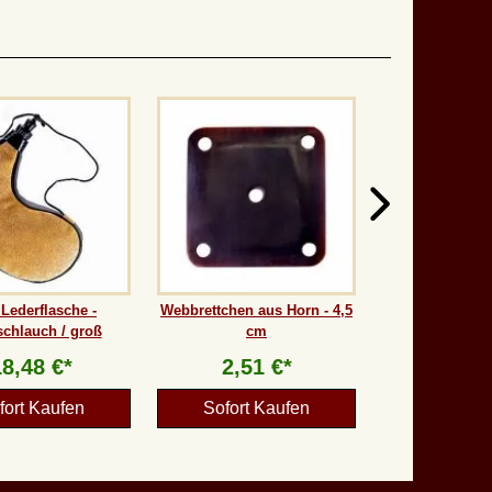
 Lederflasche -
Webbrettchen aus Horn - 4,5
schlauch / groß
cm
18,48 €*
2,51 €*
fort Kaufen
Sofort Kaufen