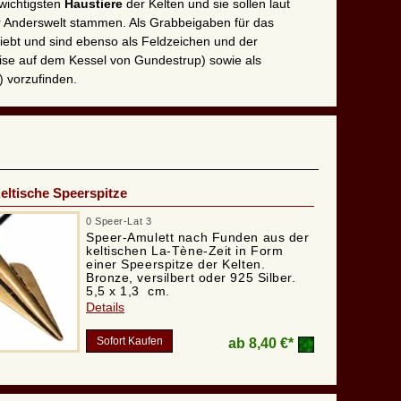
wichtigsten
Haustiere
der Kelten und sie sollen laut
er Anderswelt stammen. Als Grabbeigaben für das
iebt und sind ebenso als Feldzeichen und der
eise auf dem Kessel von Gundestrup) sowie als
) vorzufinden.
eltische Speerspitze
0 Speer-Lat 3
Speer-Amulett nach Funden aus der
keltischen La-Tène-Zeit in Form
einer Speerspitze der Kelten.
Bronze, versilbert oder 925 Silber.
5,5 x 1,3 cm.
Details
Sofort Kaufen
ab
8,40 €*