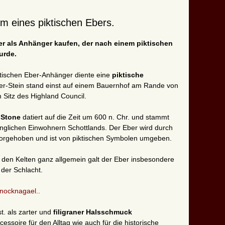
rm eines piktischen Ebers.
ber als Anhänger kaufen, der nach einem piktischen
urde.
keltischen Eber-Anhänger diente eine
piktische
er-Stein stand einst auf einem Bauernhof am Rande von
 Sitz des Highland Council.
 Stone
datiert auf die Zeit um 600 n. Chr. und stammt
ünglichen Einwohnern Schottlands. Der Eber wird durch
vorgehoben und ist von piktischen Symbolen umgeben.
i den Kelten ganz allgemein galt der Eber insbesondere
 der Schlacht.
Knocknagael..
t. als zarter und
filigraner Halsschmuck
soire für den Alltag wie auch für die historische