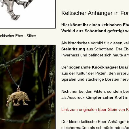
Keltischer Anhänger in Fo
Hier könnt ihr einen keltischen E
Vorbild aus Schottland gefertigt w
eltischer Eber - Silber
Als historisches Vorbild für diesen 
Steinritzung
aus Schottland. Der Eb
Inverness und befindet sich heute am
Der sogenannte
Knocknagael Boar
aus der Kultur der Pikten, den urspr
Spiralen und stachelige Borsten her
Nicht nur bei den Pikten, sondern be
als Ausdruck
kämpferischer Kraft
in
Link zum originalen Eber-Stein von 
Der kleine keltische Eber-Anhänger is
gleichermaßen als schmückendes Acces