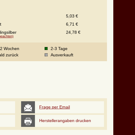
5,03 €
t
6,71 €
ingsilber
24,78 €
 beachten)
-2 Wochen
2-3 Tage
ld zurück
Ausverkauft
Frage per Email
Herstellerangaben drucken