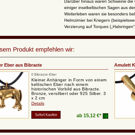
Darüber hinaus waren Schweine die 
einiger inselkeltischen Sagen aus d
Weiterleben waren sie besonders bel
Helmzimier bei Kriegern (beispielsw
Verzierung auf Torques („Halsringen“
esem Produkt empfehlen wir:
er Eber aus Bibracte
Amulett K
0 Bibracte-Eber
Kleiner Anhänger in Form von einem
keltischen Eber nach einem
historischen Vorbild aus Bibracte.
Bronze, versilbert oder 925 Silber. 3
x 2 cm
Details
Sofort Kaufen
ab
15,12 €*