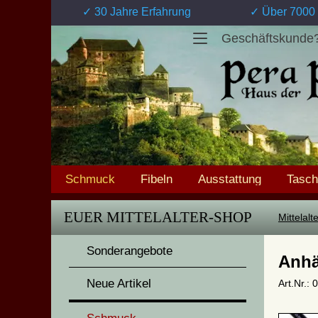
✓ 30 Jahre Erfahrung
✓ Über 7000 
Geschäftskunde
Schmuck
Fibeln
Ausstattung
Tasc
EUER MITTELALTER-SHOP
Mittelal
Sonderangebote
Anhä
Neue Artikel
Art.Nr.: 