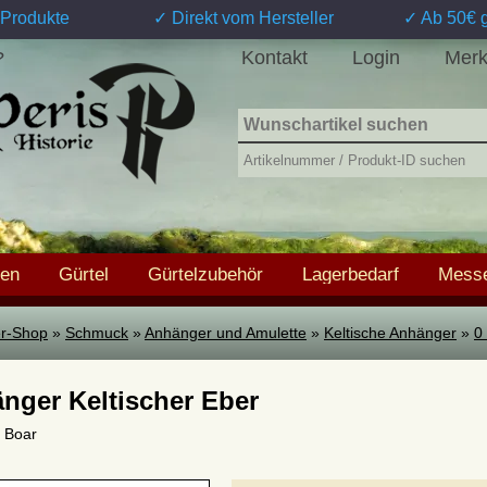
Produkte
✓ Direkt vom Hersteller
✓ Ab 50€ g
Kontakt
Login
Merk
?
hen
Gürtel
Gürtelzubehör
Lagerbedarf
Messe
ter-Shop
»
Schmuck
»
Anhänger und Amulette
»
Keltische Anhänger
»
0
nger Keltischer Eber
0 Boar