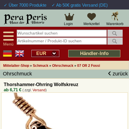
✓ Über 7000 Produkte
✓ Ab 50€ gratis Versand (DE)
Große Auswahl
14 Tage Widerrufsrecht
Verfügbarkeitsanzeige
Über 25 Jahre Erfahrung
Sendungsverfolgung
Schnelle Rücküberweisung
Warenkorb
Login
Merkzettel
Intelligente Navigation
Kulant bei Retouren
Freundlicher Service
Prof. Auftragsabwicklung
Menü
Übersicht Mittelalter-Produkte
Händler-Info
EUR
Mittelalter-Shop
»
Schmuck
»
Ohrschmuck
»
07 OR 2 Fossi
Impressum
Ohrschmuck
zurück
Widerrufsfunktion
Thorshammer-Ohrring Wolfskreuz
ab
6,71 €
( zzgl.
Versand
)
Wie bestellen?
Rückruf-Service