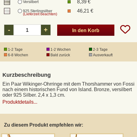
8,39 €
Versilbert
46,21 €
925 Sterlingsilber
(Lieferzeit beachten)
DHL Kleinpaket
-
+
In den Korb
DHL Express
1-2 Tage
1-2 Wochen
2-3 Tage
Waffenrecht und FSK 18
6-8 Wochen
Bald zurück
Ausverkauft
Produkthaftung
Kurzbeschreibung
Datenschutz
Ein Paar Wikinger-Ohrringe mit dem Thorshammer von Fossi
nach einem historischen Fund von Island. Bronze, versilbert
oder 925 Silber. 2,4 x 1,3 cm.
Widerrufsrecht
Produktdetails...
Anfertigung von Museumsrepliken
Zu diesem Produkt empfehlen wir:
Mittelalter-Großhandel