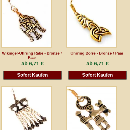
AGB
Gästebuch
Newsletter
Wikinger-Ohrring Rabe - Bronze /
Ohrring Borre - Bronze / Paar
Paar
ab
6,71 €
ab
6,71 €
Vertrag wiederrufen
Sofort Kaufen
Sofort Kaufen
*Alle Preise inkl. MwSt., inkl. Verpackungskosten, zggl. Versandkosten und zzgl.
eventueller Zölle (bei Nicht-EU-Ländern). Durchgestrichene Preise entsprechen dem
bisherigen Preis bei peraperis.com.
Zur klassischen Website