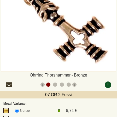
Zahlungsweisen
Sepa
PayPal
Vorkasse
Rechnung
Versandarten und Retouren
Ohrring Thorshammer - Bronze
UPS
07 OR 2 Fossi
DHL Paket
Metall-Variante:
6,71 €
Bronze
DPD