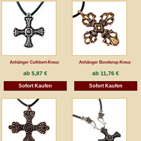
AGB
Gästebuch
Newsletter
Anhänger Cuthbert-Kreuz
Anhänger Bonderup-Kreuz
Vertrag wiederrufen
ab
5,87 €
ab
11,76 €
Sofort Kaufen
Sofort Kaufen
*Alle Preise inkl. MwSt., inkl. Verpackungskosten, zggl. Versandkosten und zzgl.
eventueller Zölle (bei Nicht-EU-Ländern). Durchgestrichene Preise entsprechen dem
bisherigen Preis bei peraperis.com.
Zur klassischen Website