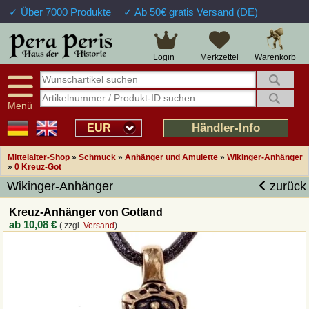
✓ Über 7000 Produkte
✓ Ab 50€ gratis Versand (DE)
Große Auswahl
14 Tage Widerrufsrecht
Verfügbarkeitsanzeige
Über 25 Jahre Erfahrung
Sendungsverfolgung
Schnelle Rücküberweisung
Warenkorb
Login
Merkzettel
Intelligente Navigation
Kulant bei Retouren
Freundlicher Service
Prof. Auftragsabwicklung
Menü
Übersicht Mittelalter-Produkte
Händler-Info
EUR
Mittelalter-Shop
»
Schmuck
»
Anhänger und Amulette
»
Wikinger-Anhänger
Impressum
»
0 Kreuz-Got
Wikinger-Anhänger
zurück
Widerrufsfunktion
Kreuz-Anhänger von Gotland
ab
10,08 €
( zzgl.
Versand
)
Wie bestellen?
Rückruf-Service