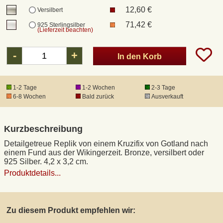
12,60 €
Versilbert
71,42 €
925 Sterlingsilber
DHL Kleinpaket
(Lieferzeit beachten)
-
+
DHL Express
In den Korb
Waffenrecht und FSK 18
1-2 Tage
1-2 Wochen
2-3 Tage
6-8 Wochen
Bald zurück
Ausverkauft
Produkthaftung
Kurzbeschreibung
Datenschutz
Detailgetreue Replik von einem Kruzifix von Gotland nach
einem Fund aus der Wikingerzeit. Bronze, versilbert oder
925 Silber. 4,2 x 3,2 cm.
Widerrufsrecht
Produktdetails...
Anfertigung von Museumsrepliken
Zu diesem Produkt empfehlen wir:
Mittelalter-Großhandel