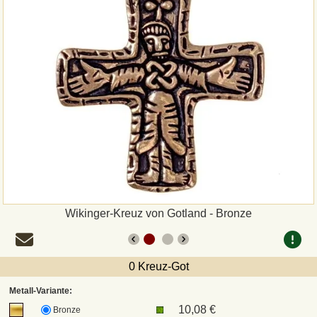
Zahlungsweisen
Sepa
PayPal
Vorkasse
Rechnung
Versandarten und Retouren
Wikinger-Kreuz von Gotland - Bronze
UPS
0 Kreuz-Got
DHL Paket
Metall-Variante:
10,08 €
Bronze
DPD