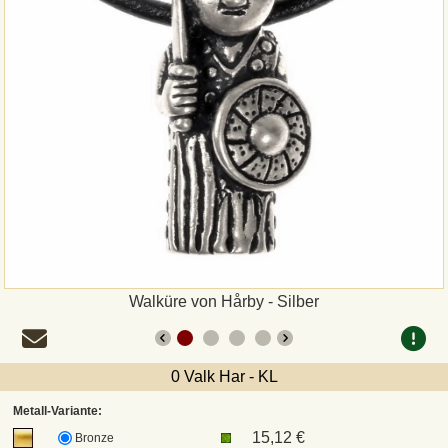
Zahlungsweisen
Sepa
PayPal
Vorkasse
Rechnung
Versandarten und Retouren
Walküre von Hårby - Silber
UPS
0 Valk Har - KL
DHL Paket
Metall-Variante:
15,12 €
Bronze
DPD