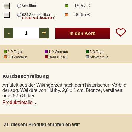
15,57 €
Versilbert
88,65 €
925 Sterlingsilber
DHL Kleinpaket
(Lieferzeit beachten)
-
+
DHL Express
In den Korb
Waffenrecht und FSK 18
1-2 Tage
1-2 Wochen
2-3 Tage
6-8 Wochen
Bald zurück
Ausverkauft
Produkthaftung
Kurzbeschreibung
Datenschutz
Amulett aus der Wikingerzeit nach dem historischen Vorbild
der sog. Walküre von Hårby. 2,8 x 1 cm. Bronze, versilbert
oder 925 Silber.
Widerrufsrecht
Produktdetails...
Anfertigung von Museumsrepliken
Zu diesem Produkt empfehlen wir:
Mittelalter-Großhandel