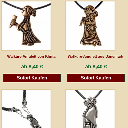
AGB
Gästebuch
Newsletter
Walküre-Amulett von Klinta
Walküre-Amulett aus Dänemark
Vertrag wiederrufen
ab
8,40 €
ab
8,40 €
Sofort Kaufen
Sofort Kaufen
*Alle Preise inkl. MwSt., inkl. Verpackungskosten, zggl. Versandkosten und zzgl.
eventueller Zölle (bei Nicht-EU-Ländern). Durchgestrichene Preise entsprechen dem
bisherigen Preis bei peraperis.com.
Zur klassischen Website