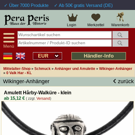
✓ Über 7000 Produkte
✓ Ab 50€ gratis Versand (DE)
Große Auswahl
14 Tage Widerrufsrecht
Verfügbarkeitsanzeige
Über 25 Jahre Erfahrung
Sendungsverfolgung
Schnelle Rücküberweisung
Warenkorb
Login
Merkzettel
Intelligente Navigation
Kulant bei Retouren
Freundlicher Service
Prof. Auftragsabwicklung
Menü
Übersicht Mittelalter-Produkte
Händler-Info
EUR
Mittelalter-Shop
»
Schmuck
»
Anhänger und Amulette
»
Wikinger-Anhänger
Impressum
»
0 Valk Har - KL
Wikinger-Anhänger
zurück
Widerrufsfunktion
Amulett Hårby-Walküre - klein
ab
15,12 €
( zzgl.
Versand
)
Wie bestellen?
Rückruf-Service