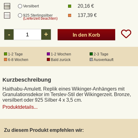
20,16 €
Versilbert
137,39 €
925 Sterlingsilber
DHL Kleinpaket
(Lieferzeit beachten)
-
+
DHL Express
In den Korb
Waffenrecht und FSK 18
1-2 Tage
1-2 Wochen
2-3 Tage
6-8 Wochen
Bald zurück
Ausverkauft
Produkthaftung
Kurzbeschreibung
Datenschutz
Haithabu-Amulett. Replik eines Wikinger-Anhängers mit
Granulationsdekor im Terslev-Stil der Wikingerzeit. Bronze,
versilbert oder 925 Silber 4 x 3,5 cm.
Widerrufsrecht
Produktdetails...
Anfertigung von Museumsrepliken
Zu diesem Produkt empfehlen wir:
Mittelalter-Großhandel