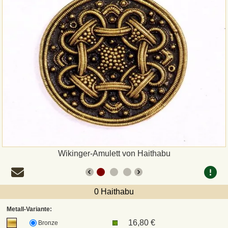
Zahlungsweisen
Sepa
PayPal
Vorkasse
Rechnung
Versandarten und Retouren
Wikinger-Amulett von Haithabu
UPS
0 Haithabu
DHL Paket
Metall-Variante:
16,80 €
Bronze
DPD