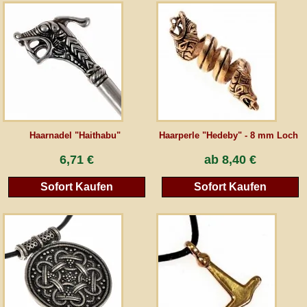
AGB
Gästebuch
Newsletter
Haarnadel "Haithabu"
Haarperle "Hedeby" - 8 mm Loch
Vertrag wiederrufen
6,71 €
ab
8,40 €
Sofort Kaufen
Sofort Kaufen
*Alle Preise inkl. MwSt., inkl. Verpackungskosten, zggl. Versandkosten und zzgl.
eventueller Zölle (bei Nicht-EU-Ländern). Durchgestrichene Preise entsprechen dem
bisherigen Preis bei peraperis.com.
Zur klassischen Website