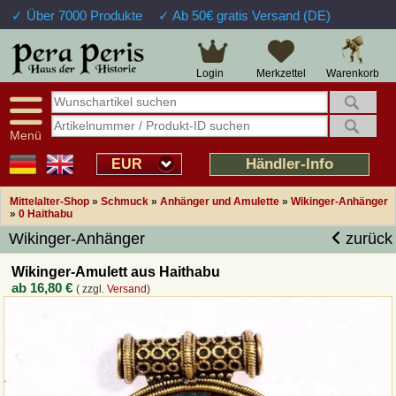
✓ Über 7000 Produkte
✓ Ab 50€ gratis Versand (DE)
Große Auswahl
14 Tage Widerrufsrecht
Verfügbarkeitsanzeige
Über 25 Jahre Erfahrung
Sendungsverfolgung
Schnelle Rücküberweisung
Warenkorb
Login
Merkzettel
Intelligente Navigation
Kulant bei Retouren
Freundlicher Service
Prof. Auftragsabwicklung
Menü
Übersicht Mittelalter-Produkte
Händler-Info
EUR
Mittelalter-Shop
»
Schmuck
»
Anhänger und Amulette
»
Wikinger-Anhänger
Impressum
»
0 Haithabu
Wikinger-Anhänger
zurück
Widerrufsfunktion
Wikinger-Amulett aus Haithabu
ab
16,80 €
( zzgl.
Versand
)
Wie bestellen?
Rückruf-Service