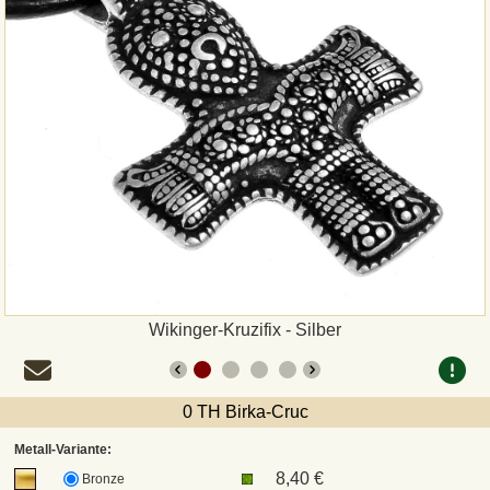
Zahlungsweisen
Sepa
PayPal
Vorkasse
Rechnung
Versandarten und Retouren
Wikinger-Kruzifix - Silber
UPS
0 TH Birka-Cruc
DHL Paket
Metall-Variante:
8,40 €
Bronze
DPD