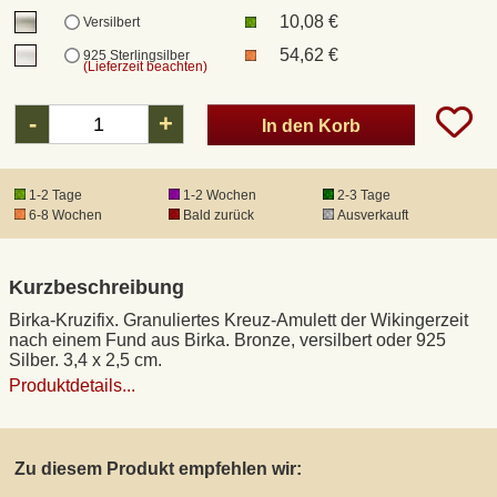
10,08 €
Versilbert
54,62 €
925 Sterlingsilber
DHL Kleinpaket
(Lieferzeit beachten)
-
+
DHL Express
In den Korb
Waffenrecht und FSK 18
1-2 Tage
1-2 Wochen
2-3 Tage
6-8 Wochen
Bald zurück
Ausverkauft
Produkthaftung
Kurzbeschreibung
Datenschutz
Birka-Kruzifix. Granuliertes Kreuz-Amulett der Wikingerzeit
nach einem Fund aus Birka. Bronze, versilbert oder 925
Silber. 3,4 x 2,5 cm.
Widerrufsrecht
Produktdetails...
Anfertigung von Museumsrepliken
Zu diesem Produkt empfehlen wir:
Mittelalter-Großhandel