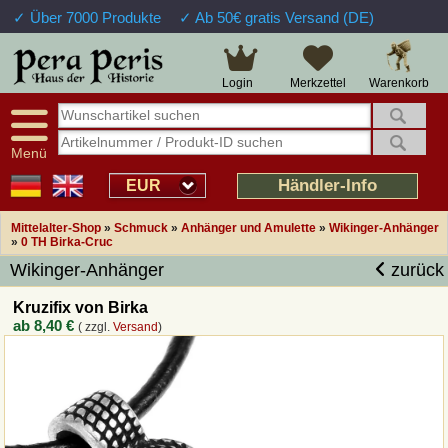
✓ Über 7000 Produkte
✓ Ab 50€ gratis Versand (DE)
Große Auswahl
14 Tage Widerrufsrecht
Verfügbarkeitsanzeige
Über 25 Jahre Erfahrung
Sendungsverfolgung
Schnelle Rücküberweisung
Warenkorb
Login
Merkzettel
Intelligente Navigation
Kulant bei Retouren
Freundlicher Service
Prof. Auftragsabwicklung
Menü
Übersicht Mittelalter-Produkte
Händler-Info
EUR
Mittelalter-Shop
»
Schmuck
»
Anhänger und Amulette
»
Wikinger-Anhänger
Impressum
»
0 TH Birka-Cruc
Wikinger-Anhänger
zurück
Widerrufsfunktion
Kruzifix von Birka
ab
8,40 €
( zzgl.
Versand
)
Wie bestellen?
Rückruf-Service