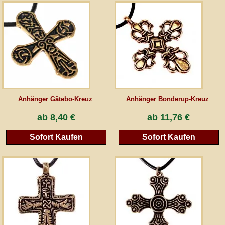
AGB
Gästebuch
Newsletter
Anhänger Gåtebo-Kreuz
Anhänger Bonderup-Kreuz
Vertrag wiederrufen
ab
8,40 €
ab
11,76 €
Sofort Kaufen
Sofort Kaufen
*Alle Preise inkl. MwSt., inkl. Verpackungskosten, zggl. Versandkosten und zzgl.
eventueller Zölle (bei Nicht-EU-Ländern). Durchgestrichene Preise entsprechen dem
bisherigen Preis bei peraperis.com.
Zur klassischen Website