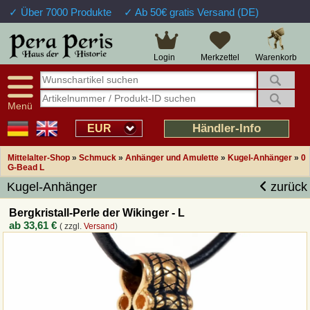
✓ Über 7000 Produkte
✓ Ab 50€ gratis Versand (DE)
Große Auswahl
14 Tage Widerrufsrecht
Verfügbarkeitsanzeige
Über 25 Jahre Erfahrung
Sendungsverfolgung
Schnelle Rücküberweisung
Warenkorb
Login
Merkzettel
Intelligente Navigation
Kulant bei Retouren
Freundlicher Service
Prof. Auftragsabwicklung
Menü
Übersicht Mittelalter-Produkte
Händler-Info
EUR
Mittelalter-Shop
»
Schmuck
»
Anhänger und Amulette
»
Kugel-Anhänger
»
0
Impressum
G-Bead L
Kugel-Anhänger
zurück
Widerrufsfunktion
Bergkristall-Perle der Wikinger - L
ab
33,61 €
( zzgl.
Versand
)
Wie bestellen?
Rückruf-Service