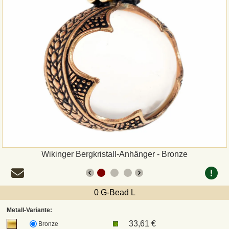
Zahlungsweisen
Sepa
PayPal
Vorkasse
Rechnung
Versandarten und Retouren
Wikinger Bergkristall-Anhänger - Bronze
UPS
0 G-Bead L
DHL Paket
Metall-Variante:
33,61 €
Bronze
DPD