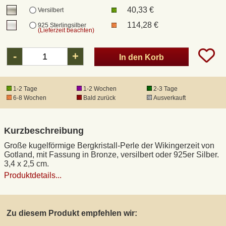
40,33 €
Versilbert
114,28 €
925 Sterlingsilber
DHL Kleinpaket
(Lieferzeit beachten)
-
+
DHL Express
In den Korb
Waffenrecht und FSK 18
1-2 Tage
1-2 Wochen
2-3 Tage
6-8 Wochen
Bald zurück
Ausverkauft
Produkthaftung
Kurzbeschreibung
Datenschutz
Große kugelförmige Bergkristall-Perle der Wikingerzeit von
Gotland, mit Fassung in Bronze, versilbert oder 925er Silber.
3,4 x 2,5 cm.
Widerrufsrecht
Produktdetails...
Anfertigung von Museumsrepliken
Zu diesem Produkt empfehlen wir:
Mittelalter-Großhandel