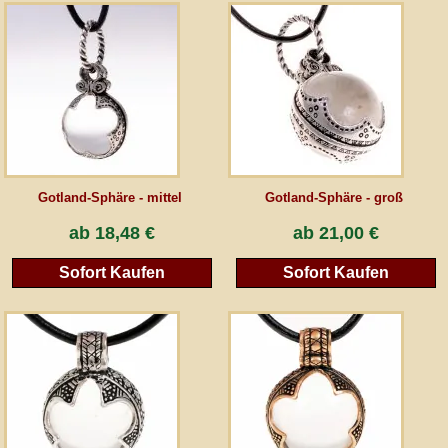
AGB
Gästebuch
Newsletter
Gotland-Sphäre - mittel
Gotland-Sphäre - groß
Vertrag wiederrufen
ab
18,48 €
ab
21,00 €
Sofort Kaufen
Sofort Kaufen
*Alle Preise inkl. MwSt., inkl. Verpackungskosten, zggl. Versandkosten und zzgl.
eventueller Zölle (bei Nicht-EU-Ländern). Durchgestrichene Preise entsprechen dem
bisherigen Preis bei peraperis.com.
Zur klassischen Website