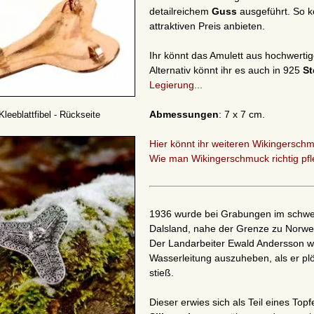
detailreichem
Guss
ausgeführt. So k
attraktiven Preis anbieten.
Ihr könnt das Amulett aus hochwerti
Alternativ könnt ihr es auch in 925
St
Legierung...
Abmessungen
: 7 x 7 cm.
Kleeblattfibel - Rückseite
Hier könnt ihr weiteren Wikingerschm
Wie man Wikingerschmuck richtig pfleg
1936 wurde bei Grabungen im schw
Dalsland, nahe der Grenze zu Norweg
Der Landarbeiter Ewald Andersson wa
Wasserleitung auszuheben, als er plö
stieß.
Dieser erwies sich als Teil eines To