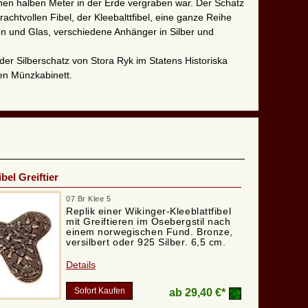
einen halben Meter in der Erde vergraben war. Der Schatz
achtvollen Fibel, der Kleebalttfibel, eine ganze Reihe
en und Glas, verschiedene Anhänger in Silber und
 der Silberschatz von Stora Ryk im Statens Historiska
en Münzkabinett.
ibel Greiftier
07 Br Klee 5
Replik einer Wikinger-Kleeblattfibel
mit Greiftieren im Osebergstil nach
einem norwegischen Fund. Bronze,
versilbert oder 925 Silber. 6,5 cm.
Details
Sofort Kaufen
ab
29,40 €*