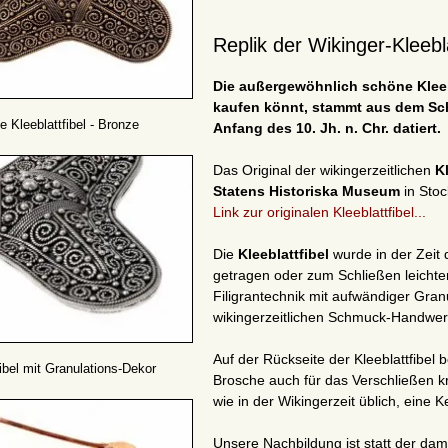
Replik der Wikinger-Kleebl
Die außergewöhnlich schöne Kleebla
kaufen könnt, stammt aus dem Sch
e Kleeblattfibel - Bronze
Anfang des 10. Jh. n. Chr. datiert.
Das Original der wikingerzeitlichen
K
Statens Historiska Museum
in Stoc
Link zur originalen Kleeblattfibel...
Die
Kleeblattfibel
wurde in der Zeit
getragen oder zum Schließen leichte
Filigrantechnik mit aufwändiger Granu
wikingerzeitlichen Schmuck-Handwer
Auf der Rückseite der Kleeblattfibel 
fibel mit Granulations-Dekor
Brosche auch für das Verschließen kr
wie in der Wikingerzeit üblich, eine
Unsere Nachbildung ist statt der da