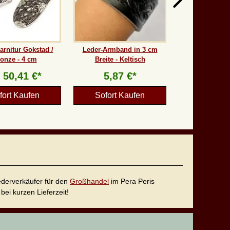
arnitur Gokstad /
Leder-Armband in 3 cm
onze - 4 cm
Breite - Keltisch
b
50,41 €*
5,87 €*
fort Kaufen
Sofort Kaufen
iederverkäufer für den
Großhandel
im Pera Peris
bei kurzen Lieferzeit!