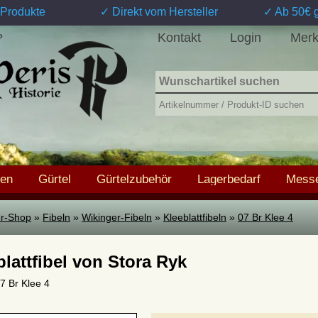
Produkte
✓ Direkt vom Hersteller
✓ Ab 50€ g
Kontakt
Login
Merk
?
hen
Gürtel
Gürtelzubehör
Lagerbedarf
Messe
ter-Shop
»
Fibeln
»
Wikinger-Fibeln
»
Kleeblattfibeln
»
07 Br Klee 4
blattfibel von Stora Ryk
07 Br Klee 4