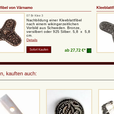
tfibel von Värnamo
Kleeblatt
07 Br Klee 3
Nachbildung einer Kleeblattfibel
nach einem wikingerzeitlichen
Vorbild aus Schweden. Bronze,
versilbert oder 925 Silber. 5,8 x 5,8
cm.
Details
Sofort Kaufen
ab
27,72 €*
n, kauften auch: