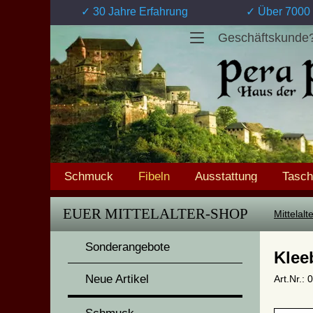
✓ 30 Jahre Erfahrung
✓ Über 7000 
Geschäftskunde
Schmuck
Fibeln
Ausstattung
Tasc
EUER MITTELALTER-SHOP
Mittelal
Sonderangebote
Klee
Neue Artikel
Art.Nr.: 