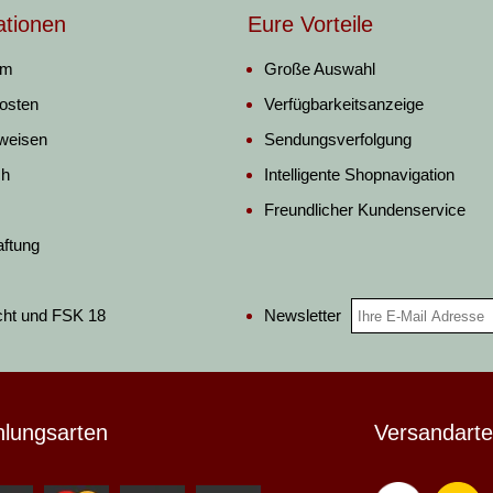
ationen
Eure Vorteile
um
Große Auswahl
osten
Verfügbarkeitsanzeige
weisen
Sendungsverfolgung
ch
Intelligente Shopnavigation
Freundlicher Kundenservice
aftung
Newsletter
cht und FSK 18
hlungsarten
Versandart