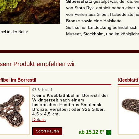
Silberschatz
gestülpt war, der ca. 
von Stora Ryk enthielt neben einer pr
von Perlen aus Silber, Halbedelstein
Bronze sowie eine Halskette.
Seit seiner Entdeckung befindet sich
ibel in der Natur
Museet, Stockholm, und im königlich
esem Produkt empfehlen wir:
fibel im Borrestil
Kleeblattf
07 Br Klee 1
Kleine Kleeblattfibel im Borrestil der
Wikingerzeit nach einem
historischen Fund aus Smolensk.
Bronze, versilbert oder 925 Silber.
4,5 x 4,5 cm.
Details
Sofort Kaufen
ab
15,12 €*