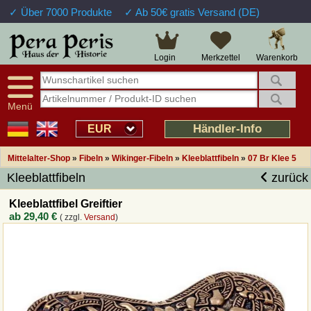
✓ Über 7000 Produkte
✓ Ab 50€ gratis Versand (DE)
Große Auswahl
14 Tage Widerrufsrecht
Verfügbarkeitsanzeige
Über 25 Jahre Erfahrung
Sendungsverfolgung
Schnelle Rücküberweisung
Warenkorb
Login
Merkzettel
Intelligente Navigation
Kulant bei Retouren
Freundlicher Service
Prof. Auftragsabwicklung
Menü
Übersicht Mittelalter-Produkte
Händler-Info
EUR
Mittelalter-Shop
»
Fibeln
»
Wikinger-Fibeln
»
Kleeblattfibeln
»
07 Br Klee 5
Impressum
Kleeblattfibeln
zurück
Widerrufsfunktion
Kleeblattfibel Greiftier
ab
29,40 €
( zzgl.
Versand
)
Wie bestellen?
Rückruf-Service