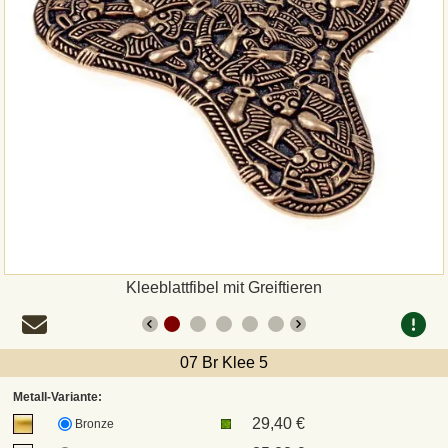
Zahlungsweisen
Sepa
PayPal
Vorkasse
Rechnung
Versandarten und Retouren
Kleeblattfibel mit Greiftieren
UPS
07 Br Klee 5
DHL Paket
Metall-Variante:
29,40 €
Bronze
DPD