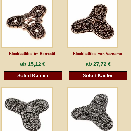
AGB
Gästebuch
Newsletter
Kleeblattfibel im Borrestil
Kleeblattfibel von Värnamo
ab
15,12 €
ab
27,72 €
Vertrag wiederrufen
Sofort Kaufen
Sofort Kaufen
*Alle Preise inkl. MwSt., inkl. Verpackungskosten, zggl. Versandkosten und zzgl.
eventueller Zölle (bei Nicht-EU-Ländern). Durchgestrichene Preise entsprechen dem
bisherigen Preis bei peraperis.com.
Zur klassischen Website