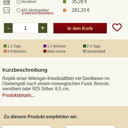
35,28 €
Versilbert
261,33 €
925 Sterlingsilber
(Lieferzeit beachten)
DHL Kleinpaket
-
+
In den Korb
DHL Express
1-2 Tage
1-2 Wochen
2-3 Tage
Waffenrecht und FSK 18
6-8 Wochen
Bald zurück
Ausverkauft
Produkthaftung
Kurzbeschreibung
Datenschutz
Replik einer Wikinger-Kleeblattfibel mit Greiftieren im
Osebergstil nach einem norwegischen Fund. Bronze,
versilbert oder 925 Silber. 6,5 cm.
Widerrufsrecht
Produktdetails...
Anfertigung von Museumsrepliken
Zu diesem Produkt empfehlen wir:
Mittelalter-Großhandel