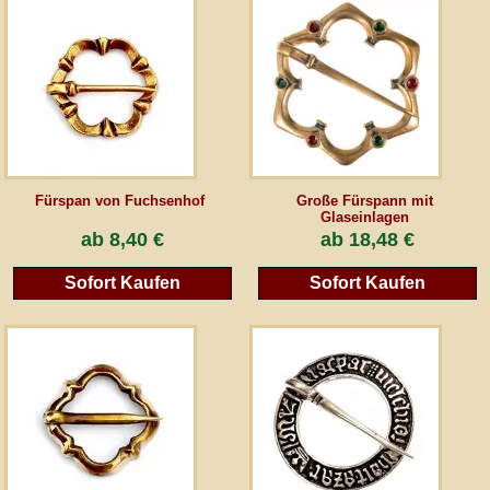
AGB
Gästebuch
Newsletter
Fürspan von Fuchsenhof
Große Fürspann mit
Glaseinlagen
ab
8,40 €
ab
18,48 €
Vertrag wiederrufen
Sofort Kaufen
Sofort Kaufen
*Alle Preise inkl. MwSt., inkl. Verpackungskosten, zggl. Versandkosten und zzgl.
eventueller Zölle (bei Nicht-EU-Ländern). Durchgestrichene Preise entsprechen dem
bisherigen Preis bei peraperis.com.
Zur klassischen Website