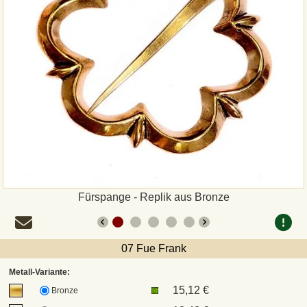
Zahlungsweisen
Sepa
PayPal
Vorkasse
Rechnung
Versandarten und Retouren
Fürspange - Replik aus Bronze
UPS
07 Fue Frank
DHL Paket
Metall-Variante:
15,12 €
Bronze
DPD