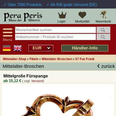
✓ Über 7000 Produkte
✓ Ab 50€ gratis Versand (DE)
Große Auswahl
14 Tage Widerrufsrecht
Verfügbarkeitsanzeige
Über 25 Jahre Erfahrung
Sendungsverfolgung
Schnelle Rücküberweisung
Warenkorb
Login
Merkzettel
Intelligente Navigation
Kulant bei Retouren
Freundlicher Service
Prof. Auftragsabwicklung
Menü
Übersicht Mittelalter-Produkte
Händler-Info
EUR
Mittelalter-Shop
»
Fibeln
»
Mittelalter-Broschen
»
07 Fue Frank
Impressum
Mittelalter-Broschen
zurück
Widerrufsfunktion
Mittelgroße Fürspange
ab
15,12 €
( zzgl.
Versand
)
Wie bestellen?
Rückruf-Service