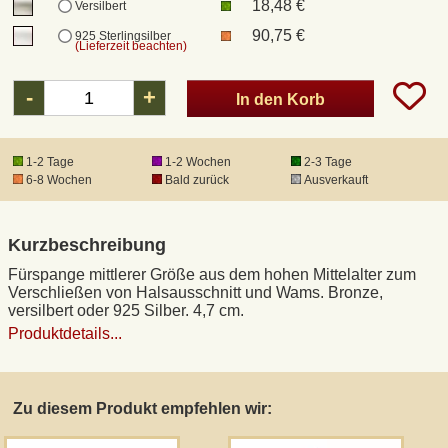
18,48 €
Versilbert
90,75 €
925 Sterlingsilber
(Lieferzeit beachten)
DHL Kleinpaket
-
+
In den Korb
DHL Express
1-2 Tage
1-2 Wochen
2-3 Tage
Waffenrecht und FSK 18
6-8 Wochen
Bald zurück
Ausverkauft
Produkthaftung
Kurzbeschreibung
Datenschutz
Fürspange mittlerer Größe aus dem hohen Mittelalter zum
Verschließen von Halsausschnitt und Wams. Bronze,
versilbert oder 925 Silber. 4,7 cm.
Widerrufsrecht
Produktdetails...
Anfertigung von Museumsrepliken
Zu diesem Produkt empfehlen wir:
Mittelalter-Großhandel