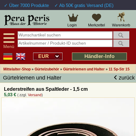
✓ Über 7000 Produkte
✓ Ab 50€ gratis Versand (DE)
Große Auswahl
14 Tage Widerrufsrecht
Verfügbarkeitsanzeige
Über 25 Jahre Erfahrung
Sendungsverfolgung
Schnelle Rücküberweisung
Warenkorb
Login
Merkzettel
Intelligente Navigation
Kulant bei Retouren
Freundlicher Service
Prof. Auftragsabwicklung
Menü
Übersicht Mittelalter-Produkte
Händler-Info
EUR
Mittelalter-Shop
»
Gürtelzubehör
»
Gürtelriemen und Halter
»
11 Sp-Str 15
Impressum
Gürtelriemen und Halter
zurück
Widerrufsfunktion
Lederstreifen aus Spaltleder - 1,5 cm
5,03 €
( zzgl.
Versand
)
Wie bestellen?
Rückruf-Service