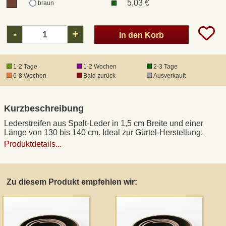
5,03 €
braun
DHL Kleinpaket
-
+
In den Korb
DHL Express
1-2 Tage
1-2 Wochen
2-3 Tage
6-8 Wochen
Bald zurück
Ausverkauft
Waffenrecht und FSK 18
Kurzbeschreibung
Produkthaftung
Lederstreifen aus Spalt-Leder in 1,5 cm Breite und einer
Länge von 130 bis 140 cm. Ideal zur Gürtel-Herstellung.
Datenschutz
Produktdetails...
Widerrufsrecht
Zu diesem Produkt empfehlen wir:
Anfertigung von Museumsrepliken
Mittelalter-Großhandel