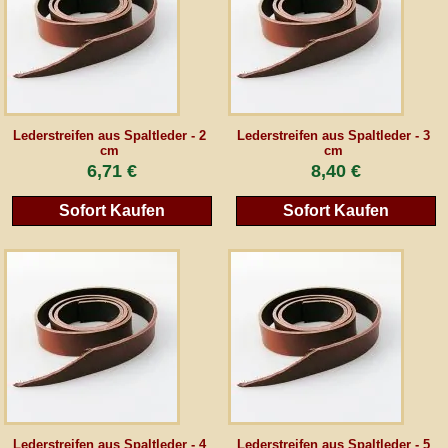
AGB
Gästebuch
Lederstreifen aus Spaltleder - 2
Lederstreifen aus Spaltleder - 3
cm
cm
Newsletter
6,71 €
8,40 €
Sofort Kaufen
Sofort Kaufen
Vertrag wiederrufen
*Alle Preise inkl. MwSt., inkl. Verpackungskosten, zggl. Versandkosten und zzgl.
eventueller Zölle (bei Nicht-EU-Ländern). Durchgestrichene Preise entsprechen dem
bisherigen Preis bei peraperis.com.
Zur klassischen Website
Lederstreifen aus Spaltleder - 4
Lederstreifen aus Spaltleder - 5