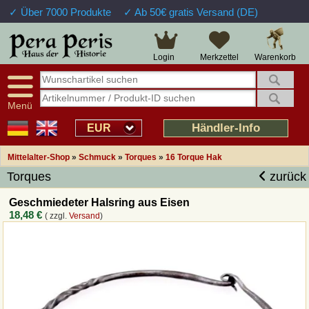
✓ Über 7000 Produkte
✓ Ab 50€ gratis Versand (DE)
Große Auswahl
14 Tage Widerrufsrecht
Verfügbarkeitsanzeige
Über 25 Jahre Erfahrung
Sendungsverfolgung
Schnelle Rücküberweisung
Warenkorb
Login
Merkzettel
Intelligente Navigation
Kulant bei Retouren
Freundlicher Service
Prof. Auftragsabwicklung
Menü
Übersicht Mittelalter-Produkte
Händler-Info
EUR
Mittelalter-Shop
»
Schmuck
»
Torques
»
16 Torque Hak
Impressum
Torques
zurück
Widerrufsfunktion
Geschmiedeter Halsring aus Eisen
18,48 €
( zzgl.
Versand
)
Wie bestellen?
Rückruf-Service