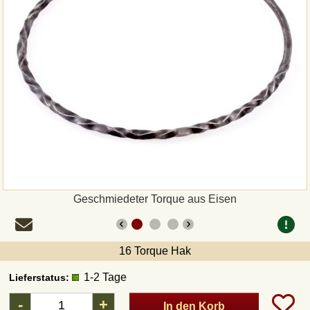
Zahlungsweisen
Sepa
PayPal
Vorkasse
Rechnung
Versandarten und Retouren
Geschmiedeter Torque aus Eisen
UPS
16 Torque Hak
DHL Paket
1-2 Tage
Lieferstatus:
-
+
In den Korb
DPD