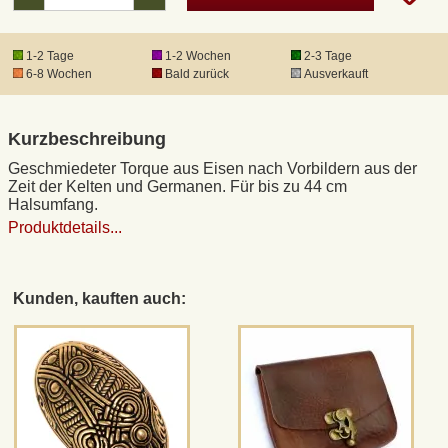
DHL Kleinpaket
1-2 Tage
1-2 Wochen
2-3 Tage
6-8 Wochen
Bald zurück
Ausverkauft
DHL Express
Kurzbeschreibung
Waffenrecht und FSK 18
Geschmiedeter Torque aus Eisen nach Vorbildern aus der
Zeit der Kelten und Germanen. Für bis zu 44 cm
Halsumfang.
Produkthaftung
Produktdetails...
Datenschutz
Kunden, kauften auch:
Widerrufsrecht
Anfertigung von Museumsrepliken
Mittelalter-Großhandel