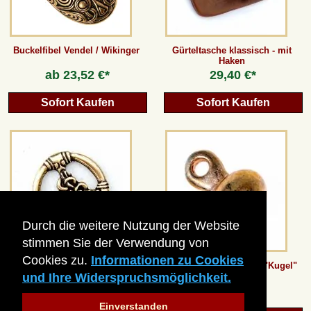
AGB
Buckelfibel Vendel / Wikinger
Gürteltasche klassisch - mit
Haken
Gästebuch
ab
23,52 €*
29,40 €*
Sofort Kaufen
Sofort Kaufen
Newsletter
Vertrag wiederrufen
*Alle Preise inkl. MwSt., inkl. Verpackungskosten, zggl. Versandkosten und zzgl.
eventueller Zölle (bei Nicht-EU-Ländern). Durchgestrichene Preise entsprechen dem
Durch die weitere Nutzung der Website
bisherigen Preis bei peraperis.com.
stimmen Sie der Verwendung von
Zur klassischen Website
Cookies zu.
Informationen zu Cookies
Riemenverteiler von Gotland
Mittelalterlicher Knopf "Kugel"
und Ihre Widerspruchsmöglichkeit.
4,19 €*
ab
2,51 €*
Einverstanden