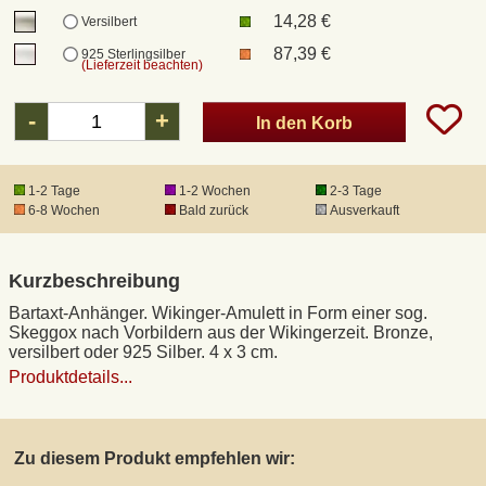
14,28 €
Versilbert
87,39 €
925 Sterlingsilber
DHL Kleinpaket
(Lieferzeit beachten)
-
+
DHL Express
In den Korb
Waffenrecht und FSK 18
1-2 Tage
1-2 Wochen
2-3 Tage
6-8 Wochen
Bald zurück
Ausverkauft
Produkthaftung
Kurzbeschreibung
Datenschutz
Bartaxt-Anhänger. Wikinger-Amulett in Form einer sog.
Skeggox nach Vorbildern aus der Wikingerzeit. Bronze,
versilbert oder 925 Silber. 4 x 3 cm.
Widerrufsrecht
Produktdetails...
Anfertigung von Museumsrepliken
Zu diesem Produkt empfehlen wir:
Mittelalter-Großhandel