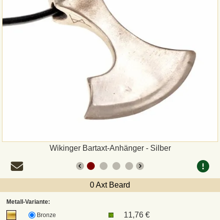
Zahlungsweisen
Sepa
PayPal
Vorkasse
Rechnung
Versandarten und Retouren
Wikinger Bartaxt-Anhänger - Silber
UPS
0 Axt Beard
DHL Paket
Metall-Variante:
11,76 €
Bronze
DPD