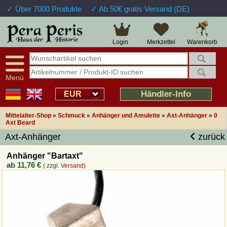
✓ Über 7000 Produkte
✓ Ab 50€ gratis Versand (DE)
Große Auswahl
14 Tage Widerrufsrecht
Verfügbarkeitsanzeige
Über 25 Jahre Erfahrung
Sendungsverfolgung
Schnelle Rücküberweisung
Warenkorb
Login
Merkzettel
Intelligente Navigation
Kulant bei Retouren
Freundlicher Service
Prof. Auftragsabwicklung
Menü
Übersicht Mittelalter-Produkte
Händler-Info
EUR
Mittelalter-Shop
»
Schmuck
»
Anhänger und Amulette
»
Axt-Anhänger
»
0
Impressum
Axt Beard
Axt-Anhänger
zurück
Widerrufsfunktion
Anhänger "Bartaxt"
ab
11,76 €
( zzgl.
Versand
)
Wie bestellen?
Rückruf-Service