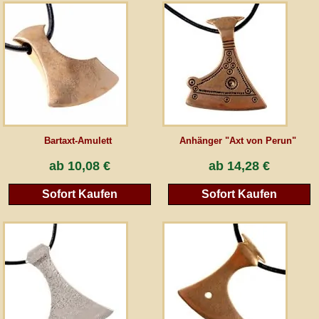
AGB
Gästebuch
Newsletter
Bartaxt-Amulett
Anhänger "Axt von Perun"
Vertrag wiederrufen
ab
10,08 €
ab
14,28 €
Sofort Kaufen
Sofort Kaufen
*Alle Preise inkl. MwSt., inkl. Verpackungskosten, zggl. Versandkosten und zzgl.
eventueller Zölle (bei Nicht-EU-Ländern). Durchgestrichene Preise entsprechen dem
bisherigen Preis bei peraperis.com.
Zur klassischen Website