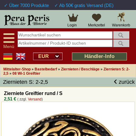
✓ Über 7000 Produkte
✓ Ab 50€ gratis Versand (DE)
Große Auswahl
14 Tage Widerrufsrecht
Verfügbarkeitsanzeige
Über 25 Jahre Erfahrung
Sendungsverfolgung
Schnelle Rücküberweisung
Warenkorb
Login
Merkzettel
Intelligente Navigation
Kulant bei Retouren
Freundlicher Service
Prof. Auftragsabwicklung
Menü
Übersicht Mittelalter-Produkte
Händler-Info
EUR
Mittelalter-Shop
»
Bastelbedarf
»
Ziernieten / Beschläge
»
Ziernieten S: 2-
Impressum
2,5
»
08 Wi-1 Greiftier
Ziernieten S: 2-2,5
zurück
Widerrufsfunktion
Zierniete Greiftier rund / S
2,51 €
( zzgl.
Versand
)
Wie bestellen?
Rückruf-Service