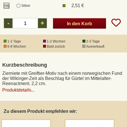
2,51 €
Silber
DHL Kleinpaket
-
+
In den Korb
DHL Express
1-2 Tage
1-2 Wochen
2-3 Tage
Waffenrecht und FSK 18
6-8 Wochen
Bald zurück
Ausverkauft
Produkthaftung
Kurzbeschreibung
Zierniete mit Greiftier-Motiv nach einem norwegischen Fund
Datenschutz
der Wikinger-Zeit als Beschlag für Gürtel im Mittelalter-
Reenactment. 2,2 cm.
Produktdetails...
Widerrufsrecht
Anfertigung von Museumsrepliken
Zu diesem Produkt empfehlen wir:
Mittelalter-Großhandel