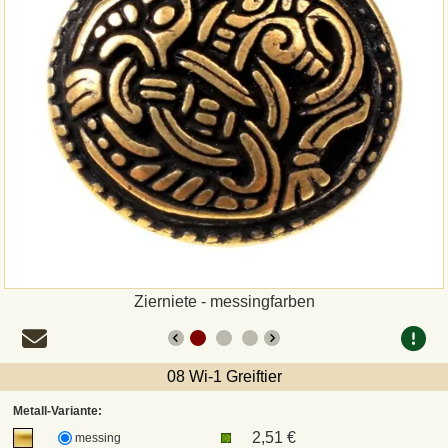
Zahlungsweisen
Sepa
PayPal
Vorkasse
Rechnung
Versandarten und Retouren
Zierniete - messingfarben
UPS
08 Wi-1 Greiftier
DHL Paket
Metall-Variante:
2,51 €
messing
DPD