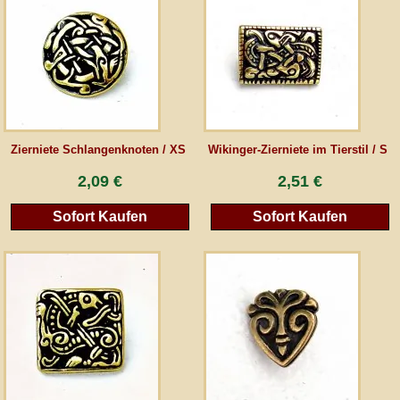
AGB
Gästebuch
Newsletter
Zierniete Schlangenknoten / XS
Wikinger-Zierniete im Tierstil / S
2,09 €
2,51 €
Vertrag wiederrufen
Sofort Kaufen
Sofort Kaufen
*Alle Preise inkl. MwSt., inkl. Verpackungskosten, zggl. Versandkosten und zzgl.
eventueller Zölle (bei Nicht-EU-Ländern). Durchgestrichene Preise entsprechen dem
bisherigen Preis bei peraperis.com.
Zur klassischen Website