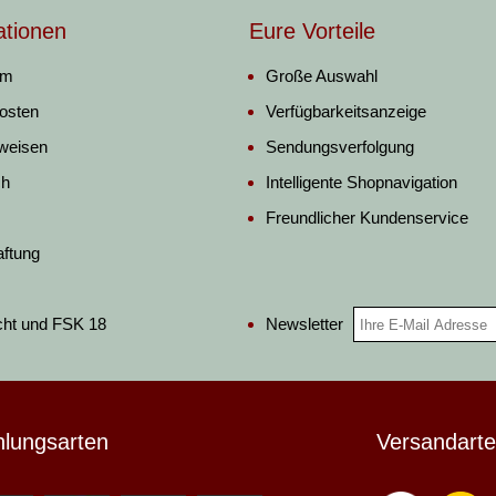
ationen
Eure Vorteile
um
Große Auswahl
osten
Verfügbarkeitsanzeige
weisen
Sendungsverfolgung
ch
Intelligente Shopnavigation
Freundlicher Kundenservice
aftung
Newsletter
cht und FSK 18
hlungsarten
Versandart