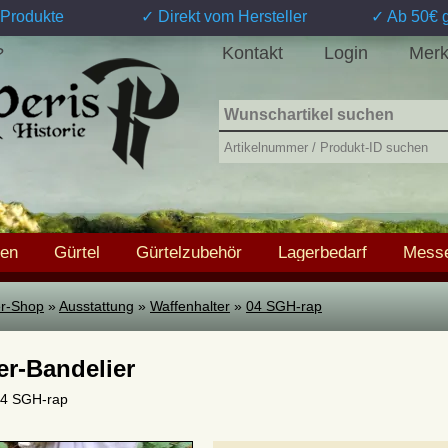
Produkte
✓ Direkt vom Hersteller
✓ Ab 50€ g
Kontakt
Login
Merk
?
hen
Gürtel
Gürtelzubehör
Lagerbedarf
Messe
ter-Shop
»
Ausstattung
»
Waffenhalter
»
04 SGH-rap
er-Bandelier
 04 SGH-rap