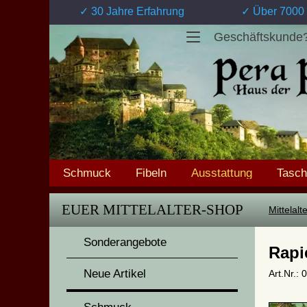
✓ 30 Jahre Erfahrung
✓ Über 7000 
Geschäftskunde
Schmuck
Fibeln
Ausstattung
Tasc
EUER MITTELALTER-SHOP
Mittelal
Sonderangebote
Rapi
Neue Artikel
Art.Nr.: