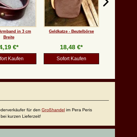
Armband in 3 cm
Geldkatze - Beutelbörse
Breite
4,19 €*
18,48 €*
fort Kaufen
Sofort Kaufen
iederverkäufer für den
Großhandel
im Pera Peris
bei kurzen Lieferzeit!