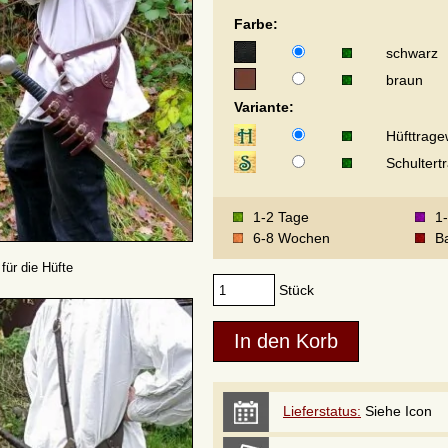
Farbe:
schwarz
braun
Variante:
Hüfttrage
Schultert
1-2 Tage
1
6-8 Wochen
Ba
 für die Hüfte
Stück
Lieferstatus:
Siehe Icon