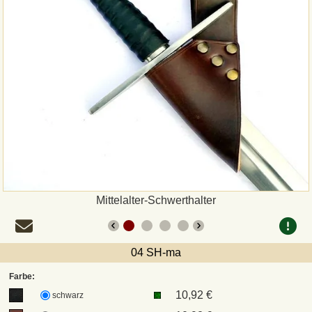
Zahlungsweisen
Sepa
PayPal
Vorkasse
Rechnung
Versandarten und Retouren
Mittelalter-Schwerthalter
UPS
04 SH-ma
DHL Paket
Farbe:
10,92 €
schwarz
DPD