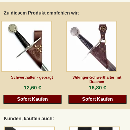
Zu diesem Produkt empfehlen wir:
AGB
Gästebuch
Newsletter
Vertrag wiederrufen
Schwerthalter - geprägt
Wikinger-Schwerthalter mit
Drachen
12,60 €
16,80 €
*Alle Preise inkl. MwSt., inkl. Verpackungskosten, zggl. Versandkosten und zzgl.
eventueller Zölle (bei Nicht-EU-Ländern). Durchgestrichene Preise entsprechen dem
bisherigen Preis bei peraperis.com.
Sofort Kaufen
Sofort Kaufen
Zur klassischen Website
Kunden, kauften auch: