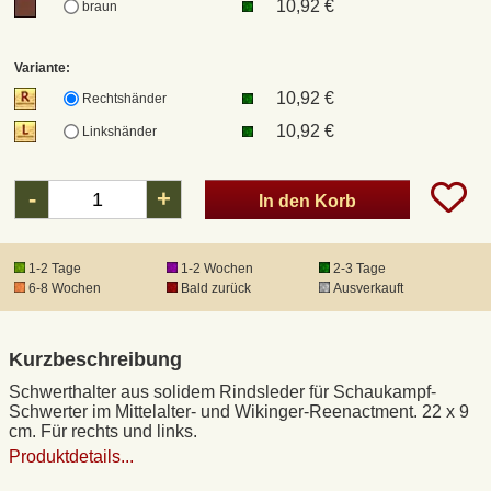
10,92 €
braun
DHL Kleinpaket
Variante:
10,92 €
Rechtshänder
DHL Express
10,92 €
Linkshänder
Waffenrecht und FSK 18
-
+
In den Korb
Produkthaftung
1-2 Tage
1-2 Wochen
2-3 Tage
6-8 Wochen
Bald zurück
Ausverkauft
Datenschutz
Kurzbeschreibung
Widerrufsrecht
Schwerthalter aus solidem Rindsleder für Schaukampf-
Schwerter im Mittelalter- und Wikinger-Reenactment. 22 x 9
Anfertigung von Museumsrepliken
cm. Für rechts und links.
Produktdetails...
Mittelalter-Großhandel