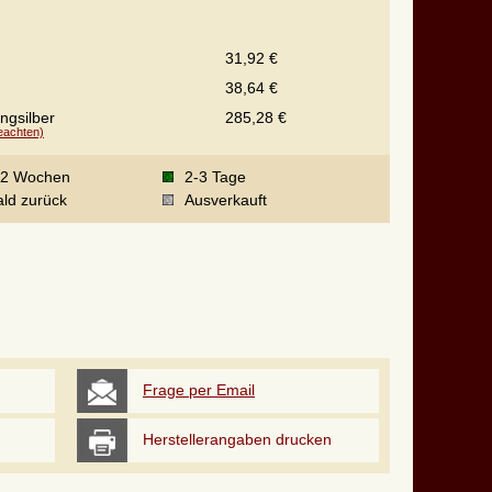
31,92 €
38,64 €
ingsilber
285,28 €
beachten)
-2 Wochen
2-3 Tage
ld zurück
Ausverkauft
Frage per Email
Herstellerangaben drucken