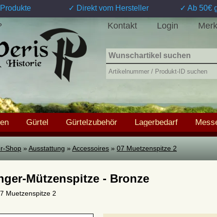
Produkte
✓ Direkt vom Hersteller
✓ Ab 50€ g
Kontakt
Login
Merk
?
hen
Gürtel
Gürtelzubehör
Lagerbedarf
Messe
ter-Shop
»
Ausstattung
»
Accessoires
»
07 Muetzenspitze 2
nger-Mützenspitze - Bronze
 07 Muetzenspitze 2