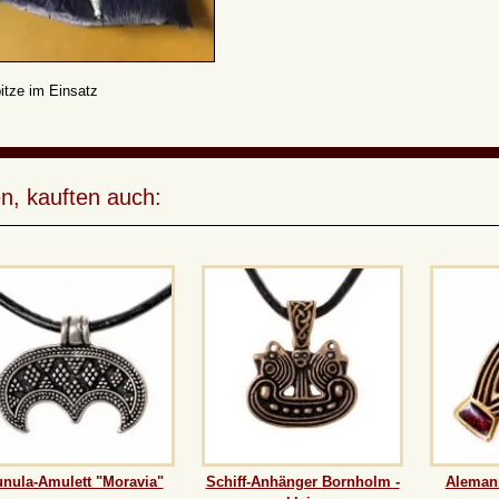
itze im Einsatz
n, kauften auch:
nula-Amulett "Moravia"
Schiff-Anhänger Bornholm -
Alemann