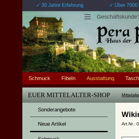
✓ 30 Jahre Erfahrung
✓ Über 7000 
Geschäftskunde
Schmuck
Fibeln
Ausstattung
Tasc
EUER MITTELALTER-SHOP
Mittelal
Sonderangebote
Wiki
Neue Artikel
Art.Nr.: