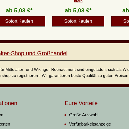
klein
ab
5,03 €*
ab
5,03 €*
a
Sofort Kaufen
Sofort Kaufen
So
lalter-Shop und Großhandel
für Mittelalter- und Wikinger-Reenactment sind eingeladen, sich als W
ershop zu registrieren - Wir garantieren beste Qualität zu guten Preisen 
ationen
Eure Vorteile
um
Große Auswahl
osten
Verfügbarkeitsanzeige