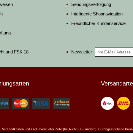
weisen
Sendungsverfolgung
ch
Intelligente Shopnavigation
Freundlicher Kundenservice
aftung
Newsletter
cht und FSK 18
hlungsarten
Versandart
ggl. Versandkosten und zzgl. eventueller Zölle (bei Nicht-EU-Ländern). Durchgestrichene Prei