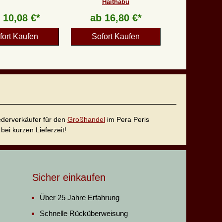
Haithabu
b
10,08 €*
ab
16,80 €*
fort Kaufen
Sofort Kaufen
iederverkäufer für den
Großhandel
im Pera Peris
bei kurzen Lieferzeit!
Sicher einkaufen
Über 25 Jahre Erfahrung
Schnelle Rücküberweisung