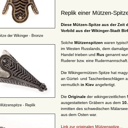
Replik einer Mützen-Spitz
Diese Mützen-Spitze aus der Zeit 
Vorbild aus der Wikinger-Stadt Birk
tze der Wikinger - Bronze
Solche
Mützenspitzen
waren typisc
im Westen Russlands, dem damaligen
Handel trieben und
Rus
genannt wur
Ruderer bzw. eine Rudermannschaft
Die Wikingermützen-Spitze hat magya
an Gürtel- und Taschenbeschlägen au
vermutlich
in Kiev
angefertigt.
Die
Originale
der wikingerzeitlichen
ausgestatteten Gräbern aus dem
10
Mützenspitze - Replik
inmitten des schwedischen Mälarsees
aus dem Osten war.
Link zur originalen Mützenspitze...