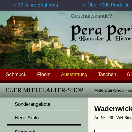
✓ 30 Jahre Erfahrung
✓ Über 7000 Produkte
Geschäftskunde?
Schmuck
Fibeln
Ausstattung
Taschen
Gü
EUER MITTELALTER-SHOP
Mittelalter-Shop
»
A
Sonderangebote
Wadenwicke
Neue Artikel
Art.Nr.: 06 LWH Birk