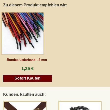
Zu diesem Produkt empfehlen wir:
AGB
Gästebuch
Newsletter
Vertrag wiederrufen
Rundes Lederband - 2 mm
1,25 €
*Alle Preise inkl. MwSt., inkl. Verpackungskosten, zggl. Versandkosten und zzgl.
eventueller Zölle (bei Nicht-EU-Ländern). Durchgestrichene Preise entsprechen dem
Sofort Kaufen
bisherigen Preis bei peraperis.com.
Zur klassischen Website
Kunden, kauften auch: