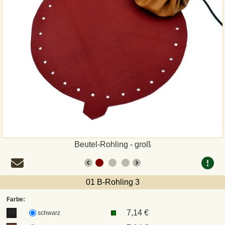
Zahlungsweisen
Sepa
PayPal
Vorkasse
Rechnung
Versandarten und Retouren
Beutel-Rohling - groß
UPS
01 B-Rohling 3
DHL Paket
Farbe:
7,14 €
schwarz
DPD