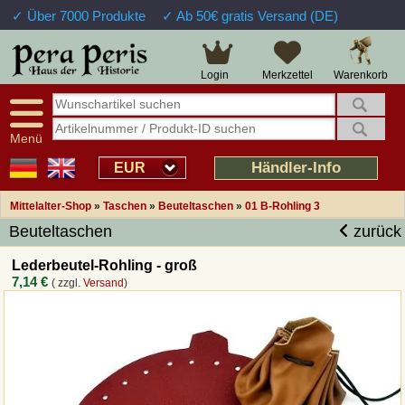
✓ Über 7000 Produkte
✓ Ab 50€ gratis Versand (DE)
Große Auswahl
14 Tage Widerrufsrecht
Verfügbarkeitsanzeige
Über 25 Jahre Erfahrung
Sendungsverfolgung
Schnelle Rücküberweisung
Warenkorb
Login
Merkzettel
Intelligente Navigation
Kulant bei Retouren
Freundlicher Service
Prof. Auftragsabwicklung
Menü
Übersicht Mittelalter-Produkte
Händler-Info
EUR
Mittelalter-Shop
»
Taschen
»
Beuteltaschen
»
01 B-Rohling 3
Impressum
Beuteltaschen
zurück
Widerrufsfunktion
Lederbeutel-Rohling - groß
7,14 €
( zzgl.
Versand
)
Wie bestellen?
Rückruf-Service