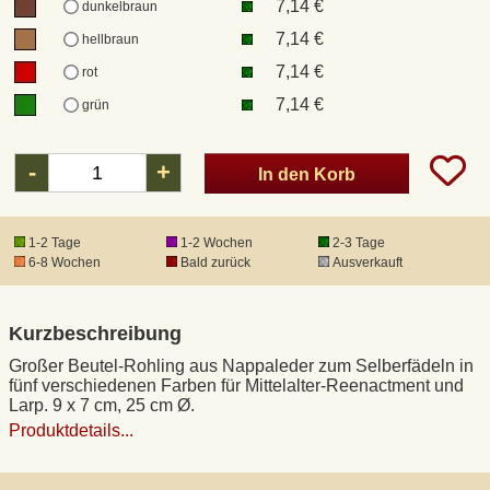
7,14 €
dunkelbraun
7,14 €
hellbraun
DHL Kleinpaket
7,14 €
rot
7,14 €
grün
DHL Express
-
+
In den Korb
Waffenrecht und FSK 18
Produkthaftung
1-2 Tage
1-2 Wochen
2-3 Tage
6-8 Wochen
Bald zurück
Ausverkauft
Datenschutz
Kurzbeschreibung
Widerrufsrecht
Großer Beutel-Rohling aus Nappaleder zum Selberfädeln in
fünf verschiedenen Farben für Mittelalter-Reenactment und
Larp. 9 x 7 cm, 25 cm Ø.
Anfertigung von Museumsrepliken
Produktdetails...
Mittelalter-Großhandel