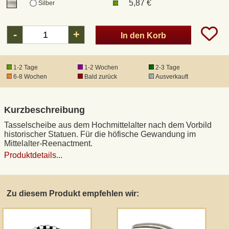
5,87 €
Silber
DHL Kleinpaket
-
+
In den Korb
DHL Express
1-2 Tage
1-2 Wochen
2-3 Tage
6-8 Wochen
Bald zurück
Ausverkauft
Waffenrecht und FSK 18
Kurzbeschreibung
Produkthaftung
Tasselscheibe aus dem Hochmittelalter nach dem Vorbild
historischer Statuen. Für die höfische Gewandung im
Datenschutz
Mittelalter-Reenactment.
Produktdetails...
Widerrufsrecht
Zu diesem Produkt empfehlen wir:
Anfertigung von Museumsrepliken
Mittelalter-Großhandel