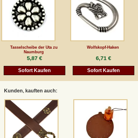
AGB
Gästebuch
Newsletter
Tasselscheibe der Uta zu
Wolfskopf-Haken
Naumburg
5,87 €
6,71 €
Sofort Kaufen
Sofort Kaufen
Vertrag wiederrufen
Kunden, kauften auch:
*Alle Preise inkl. MwSt., inkl. Verpackungskosten, zggl. Versandkosten und zzgl.
eventueller Zölle (bei Nicht-EU-Ländern). Durchgestrichene Preise entsprechen dem
bisherigen Preis bei peraperis.com.
Zur klassischen Website