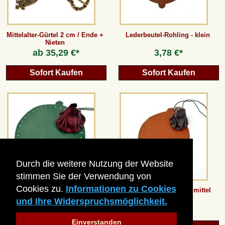
Mittelalter-Gürtel 2 cm / Ende +
Lederbeutel-Rohling - klein
Nieten
ab
35,29 €*
3,78 €*
Sofort Kaufen
Sofort Kaufen
Durch die weitere Nutzung der Website
stimmen Sie der Verwendung von
Cookies zu.
Informationen zu Cookies
Lederbeutel-Rohling - extra
Lederbeutel-Rohling - mittel
und Ihre Widerspruchsmöglichkeit.
8,82 €*
5,46 €*
Einverstanden