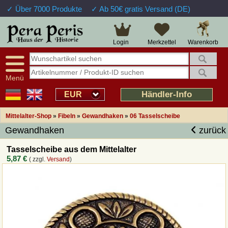
✓ Über 7000 Produkte
✓ Ab 50€ gratis Versand (DE)
Große Auswahl
14 Tage Widerrufsrecht
Verfügbarkeitsanzeige
Über 25 Jahre Erfahrung
Sendungsverfolgung
Schnelle Rücküberweisung
Warenkorb
Login
Merkzettel
Intelligente Navigation
Kulant bei Retouren
Freundlicher Service
Prof. Auftragsabwicklung
Menü
Übersicht Mittelalter-Produkte
Händler-Info
EUR
Mittelalter-Shop
»
Fibeln
»
Gewandhaken
»
06 Tasselscheibe
Impressum
Gewandhaken
zurück
Widerrufsfunktion
Tasselscheibe aus dem Mittelalter
5,87 €
( zzgl.
Versand
)
Wie bestellen?
Rückruf-Service