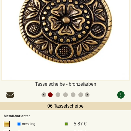
Zahlungsweisen
Sepa
PayPal
Vorkasse
Rechnung
Versandarten und Retouren
Tasselscheibe - bronzefarben
UPS
06 Tasselscheibe
DHL Paket
Metall-Variante:
5,87 €
messing
DPD