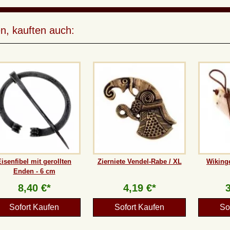
n, kauften auch:
Eisenfibel mit gerollten
Zierniete Vendel-Rabe / XL
Wiking
Enden - 6 cm
8,40 €*
4,19 €*
Sofort Kaufen
Sofort Kaufen
So