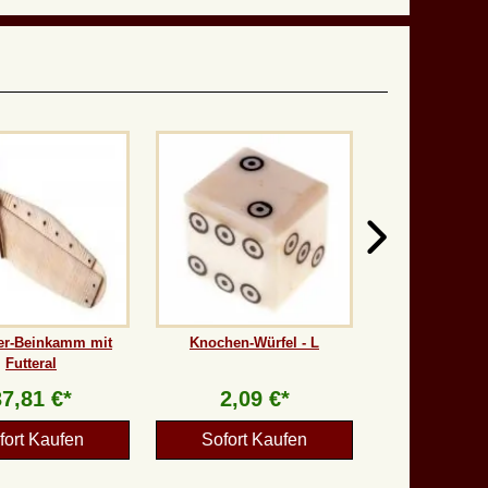
er-Beinkamm mit
Knochen-Würfel - L
Futteral
37,81 €*
2,09 €*
fort Kaufen
Sofort Kaufen