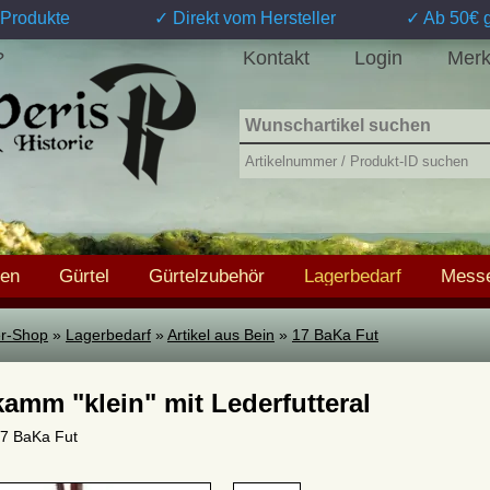
Produkte
✓ Direkt vom Hersteller
✓ Ab 50€ g
Kontakt
Login
Merk
?
hen
Gürtel
Gürtelzubehör
Lagerbedarf
Messe
ter-Shop
»
Lagerbedarf
»
Artikel aus Bein
»
17 BaKa Fut
kamm "klein" mit Lederfutteral
 17 BaKa Fut