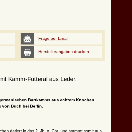
e
Frage per Email
Herstellerangaben drucken
it Kamm-Futteral aus Leder.
 germanischen Bartkamms aus echtem Knochen
von Buch bei Berlin.
n datiert in das 2. Jh. n. Chr. und stammt somit aus