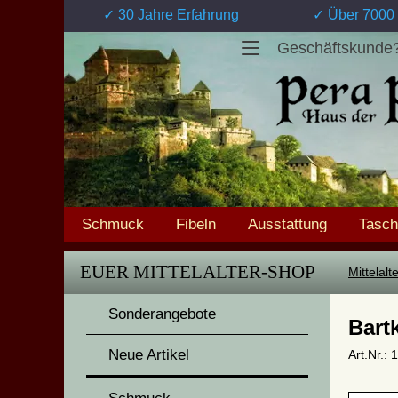
✓ 30 Jahre Erfahrung
✓ Über 7000 
Geschäftskunde
Schmuck
Fibeln
Ausstattung
Tasc
EUER MITTELALTER-SHOP
Mittelal
Sonderangebote
Bart
Neue Artikel
Art.Nr.: