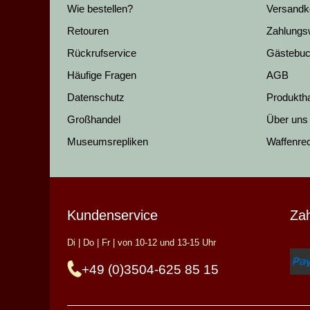
Wie bestellen?
Versandk
Retouren
Zahlungs
Rückrufservice
Gästebu
Häufige Fragen
AGB
Datenschutz
Produkth
Großhandel
Über uns
Museumsrepliken
Waffenre
Kundenservice
Za
Di | Do | Fr | von 10-12 und 13-15 Uhr
+49 (0)3504-625 85 15