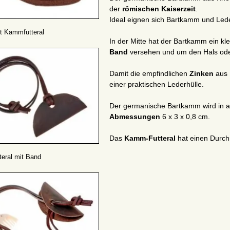
der
römischen Kaiserzeit
.
Ideal eignen sich Bartkamm und Lede
 Kammfutteral
In der Mitte hat der Bartkamm ein k
Band
versehen und um den Hals oder
Damit die empfindlichen
Zinken
aus 
einer praktischen Lederhülle.
Der germanische Bartkamm wird in au
Abmessungen
6 x 3 x 0,8 cm.
Das
Kamm-Futteral
hat einen Durc
teral mit Band