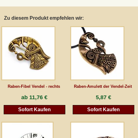
AGB
Zu diesem Produkt empfehlen wir:
Gästebuch
Newsletter
Vertrag wiederrufen
Raben-Fibel Vendel - rechts
Raben-Amulett der Vendel-Zeit
*Alle Preise inkl. MwSt., inkl. Verpackungskosten, zggl. Versandkosten und zzgl.
ab
11,76 €
5,87 €
eventueller Zölle (bei Nicht-EU-Ländern). Durchgestrichene Preise entsprechen dem
bisherigen Preis bei peraperis.com.
Sofort Kaufen
Sofort Kaufen
Zur klassischen Website