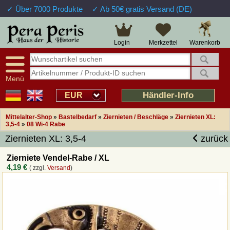
✓ Über 7000 Produkte
✓ Ab 50€ gratis Versand (DE)
Große Auswahl
14 Tage Widerrufsrecht
Verfügbarkeitsanzeige
Über 25 Jahre Erfahrung
Sendungsverfolgung
Schnelle Rücküberweisung
Warenkorb
Login
Merkzettel
Intelligente Navigation
Kulant bei Retouren
Freundlicher Service
Prof. Auftragsabwicklung
Menü
Übersicht Mittelalter-Produkte
Händler-Info
EUR
Mittelalter-Shop
»
Bastelbedarf
»
Ziernieten / Beschläge
»
Ziernieten XL:
Impressum
3,5-4
»
08 Wi-4 Rabe
Ziernieten XL: 3,5-4
zurück
Widerrufsfunktion
Zierniete Vendel-Rabe / XL
4,19 €
( zzgl.
Versand
)
Wie bestellen?
Rückruf-Service