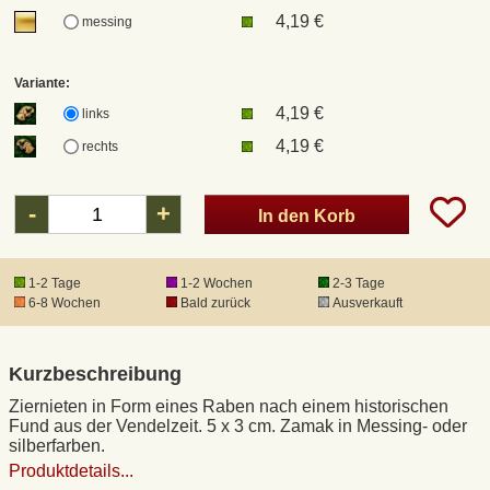
4,19 €
messing
DHL Kleinpaket
Variante:
4,19 €
links
DHL Express
4,19 €
rechts
Waffenrecht und FSK 18
-
+
In den Korb
Produkthaftung
1-2 Tage
1-2 Wochen
2-3 Tage
Datenschutz
6-8 Wochen
Bald zurück
Ausverkauft
Widerrufsrecht
Kurzbeschreibung
Ziernieten in Form eines Raben nach einem historischen
Anfertigung von Museumsrepliken
Fund aus der Vendelzeit. 5 x 3 cm. Zamak in Messing- oder
silberfarben.
Produktdetails...
Mittelalter-Großhandel