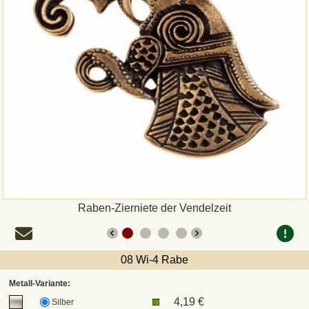
Zahlungsweisen
Sepa
PayPal
Vorkasse
Rechnung
Versandarten und Retouren
Raben-Zierniete der Vendelzeit
UPS
08 Wi-4 Rabe
DHL Paket
Metall-Variante:
4,19 €
Silber
DPD