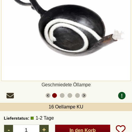
Zahlungsweisen
Sepa
PayPal
Vorkasse
Rechnung
Versandarten und Retouren
Geschmiedete Öllampe
UPS
16 Oellampe KU
DHL Paket
1-2 Tage
Lieferstatus:
-
+
In den Korb
DPD