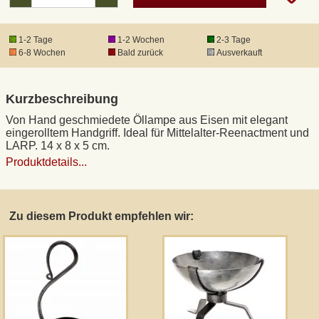
DHL Kleinpaket
1-2 Tage
1-2 Wochen
2-3 Tage
6-8 Wochen
Bald zurück
Ausverkauft
DHL Express
Kurzbeschreibung
Waffenrecht und FSK 18
Von Hand geschmiedete Öllampe aus Eisen mit elegant
eingerolltem Handgriff. Ideal für Mittelalter-Reenactment und
LARP. 14 x 8 x 5 cm.
Produkthaftung
Produktdetails...
Datenschutz
Zu diesem Produkt empfehlen wir:
Widerrufsrecht
Anfertigung von Museumsrepliken
Mittelalter-Großhandel