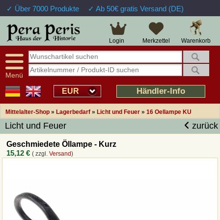
✓ Über 7000 Produkte
✓ Ab 50€ gratis Versand (DE)
Große Auswahl
14 Tage Widerrufsrecht
Verfügbarkeitsanzeige
Über 25 Jahre Erfahrung
Sendungsverfolgung
Schnelle Rücküberweisung
Warenkorb
Login
Merkzettel
Intelligente Navigation
Kulant bei Retouren
Freundlicher Service
Prof. Auftragsabwicklung
Menü
Übersicht Mittelalter-Produkte
Händler-Info
EUR
Mittelalter-Shop
»
Lagerbedarf
»
Licht und Feuer
»
16 Oellampe KU
Impressum
Licht und Feuer
zurück
Widerrufsfunktion
Geschmiedete Öllampe - Kurz
15,12 €
( zzgl.
Versand
)
Wie bestellen?
Rückruf-Service