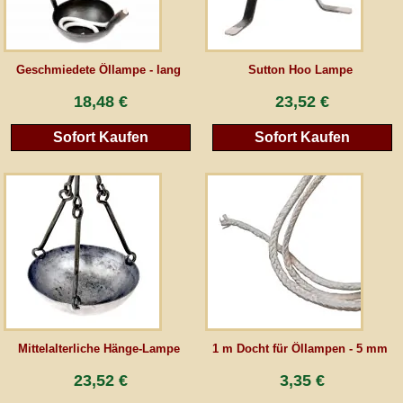
AGB
Geschmiedete Öllampe - lang
Sutton Hoo Lampe
Gästebuch
18,48 €
23,52 €
Sofort Kaufen
Sofort Kaufen
Newsletter
Vertrag wiederrufen
*Alle Preise inkl. MwSt., inkl. Verpackungskosten, zggl. Versandkosten und zzgl.
eventueller Zölle (bei Nicht-EU-Ländern). Durchgestrichene Preise entsprechen dem
bisherigen Preis bei peraperis.com.
Zur klassischen Website
Mittelalterliche Hänge-Lampe
1 m Docht für Öllampen - 5 mm
23,52 €
3,35 €