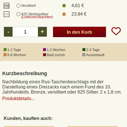
4,61 €
Versilbert
23,94 €
925 Sterlingsilber
DHL Kleinpaket
(Lieferzeit beachten)
-
+
DHL Express
In den Korb
Waffenrecht und FSK 18
1-2 Tage
1-2 Wochen
2-3 Tage
6-8 Wochen
Bald zurück
Ausverkauft
Produkthaftung
Kurzbeschreibung
Datenschutz
Nachbildung eines Rus-Taschenbeschlags mit der
Darstellung eines Dreizacks nach einem Fund des 10.
Jahrhunderts. Bronze, versilbert oder 925 Silber. 2 x 1,8 cm.
Widerrufsrecht
Produktdetails...
Anfertigung von Museumsrepliken
Kunden, kauften auch:
Mittelalter-Großhandel