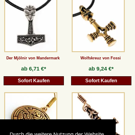
AGB
Gästebuch
Newsletter
Der Mjölnir von Mandermark
Wolfskreuz von Fossi
ab
6,71 €*
ab
9,24 €*
Vertrag wiederrufen
Sofort Kaufen
Sofort Kaufen
*Alle Preise inkl. MwSt., inkl. Verpackungskosten, zggl. Versandkosten und zzgl.
eventueller Zölle (bei Nicht-EU-Ländern). Durchgestrichene Preise entsprechen dem
bisherigen Preis bei peraperis.com.
Zur klassischen Website
Durch die weitere Nutzung der Website