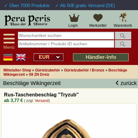
✓ Über 7000 Produkte
✓ Ab 50€ gratis Versand (DE)
Große Auswahl
14 Tage Widerrufsrecht
Verfügbarkeitsanzeige
Über 25 Jahre Erfahrung
Sendungsverfolgung
Schnelle Rücküberweisung
Warenkorb
Login
Merkzettel
Intelligente Navigation
Kulant bei Retouren
Freundlicher Service
Prof. Auftragsabwicklung
Menü
Übersicht Mittelalter-Produkte
Händler-Info
EUR
Mittelalter-Shop
»
Gürtelzubehör
»
Gürtelzubehör / Bronze
»
Beschläge
Impressum
Wikingerzeit
»
08 ZN Dreiz
Beschläge Wikingerzeit
zurück
Widerrufsfunktion
Rus-Taschenbeschlag "Tryzub"
ab
3,77 €
( zzgl.
Versand
)
Wie bestellen?
Rückruf-Service