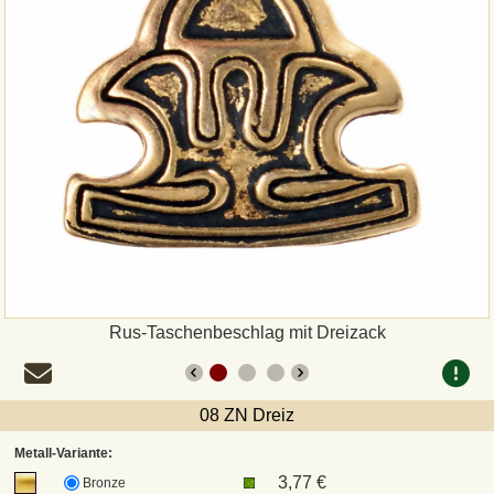
Zahlungsweisen
Sepa
PayPal
Vorkasse
Rechnung
Versandarten und Retouren
Rus-Taschenbeschlag mit Dreizack
UPS
08 ZN Dreiz
DHL Paket
Metall-Variante:
3,77 €
Bronze
DPD