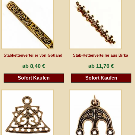
AGB
Gästebuch
Newsletter
Stabkettenverteiler von Gotland
Stab-Kettenverteiler aus Birka
ab
8,40 €
ab
11,76 €
Vertrag wiederrufen
Sofort Kaufen
Sofort Kaufen
*Alle Preise inkl. MwSt., inkl. Verpackungskosten, zggl. Versandkosten und zzgl.
eventueller Zölle (bei Nicht-EU-Ländern). Durchgestrichene Preise entsprechen dem
bisherigen Preis bei peraperis.com.
Zur klassischen Website