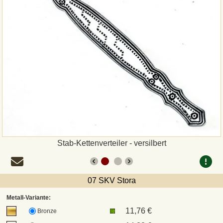
Zahlungsweisen
Sepa
PayPal
Vorkasse
Rechnung
Versandarten und Retouren
Stab-Kettenverteiler - versilbert
UPS
07 SKV Stora
DHL Paket
Metall-Variante:
11,76 €
Bronze
DPD