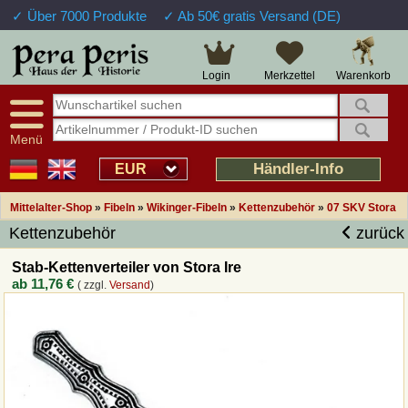
✓ Über 7000 Produkte
✓ Ab 50€ gratis Versand (DE)
Große Auswahl
14 Tage Widerrufsrecht
Verfügbarkeitsanzeige
Über 25 Jahre Erfahrung
Sendungsverfolgung
Schnelle Rücküberweisung
Warenkorb
Login
Merkzettel
Intelligente Navigation
Kulant bei Retouren
Freundlicher Service
Prof. Auftragsabwicklung
Menü
Übersicht Mittelalter-Produkte
Händler-Info
EUR
Mittelalter-Shop
»
Fibeln
»
Wikinger-Fibeln
»
Kettenzubehör
»
07 SKV Stora
Impressum
Kettenzubehör
zurück
Widerrufsfunktion
Stab-Kettenverteiler von Stora Ire
ab
11,76 €
( zzgl.
Versand
)
Wie bestellen?
Rückruf-Service