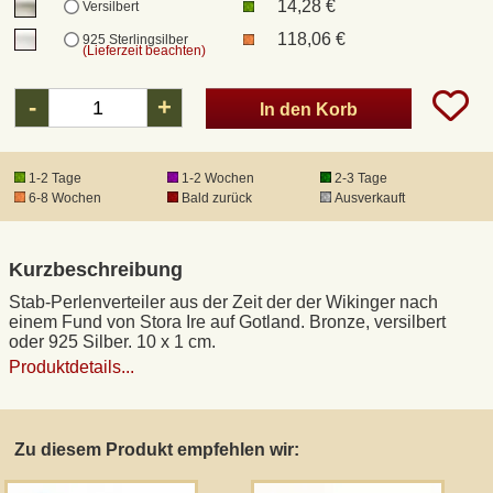
14,28 €
Versilbert
118,06 €
925 Sterlingsilber
(Lieferzeit beachten)
DHL Kleinpaket
-
+
In den Korb
DHL Express
1-2 Tage
1-2 Wochen
2-3 Tage
Waffenrecht und FSK 18
6-8 Wochen
Bald zurück
Ausverkauft
Produkthaftung
Kurzbeschreibung
Datenschutz
Stab-Perlenverteiler aus der Zeit der der Wikinger nach
einem Fund von Stora Ire auf Gotland. Bronze, versilbert
oder 925 Silber. 10 x 1 cm.
Widerrufsrecht
Produktdetails...
Anfertigung von Museumsrepliken
Zu diesem Produkt empfehlen wir:
Mittelalter-Großhandel