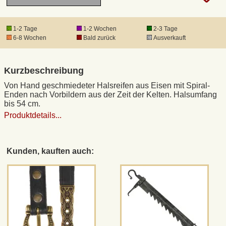
DHL Kleinpaket
1-2 Tage
1-2 Wochen
2-3 Tage
6-8 Wochen
Bald zurück
Ausverkauft
DHL Express
Kurzbeschreibung
Waffenrecht und FSK 18
Von Hand geschmiedeter Halsreifen aus Eisen mit Spiral-
Enden nach Vorbildern aus der Zeit der Kelten. Halsumfang
bis 54 cm.
Produkthaftung
Produktdetails...
Datenschutz
Kunden, kauften auch:
Widerrufsrecht
Anfertigung von Museumsrepliken
Mittelalter-Großhandel