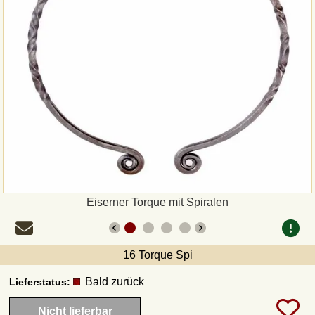
Zahlungsweisen
Sepa
PayPal
Vorkasse
Rechnung
Versandarten und Retouren
Eiserner Torque mit Spiralen
UPS
16 Torque Spi
DHL Paket
Bald zurück
Lieferstatus:
Nicht lieferbar
DPD