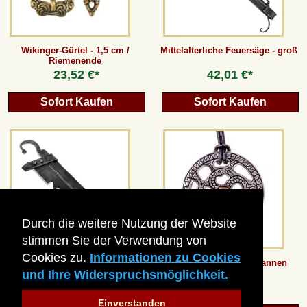
AGB
Wikinger-Gürtel - 1,5 cm /
Mittelalterliche Feuersäge - groß
Riemenende
Gästebuch
23,52 €*
42,01 €*
Sofort Kaufen
Sofort Kaufen
Newsletter
Vertrag wiederrufen
*Alle Preise inkl. MwSt., inkl. Verpackungskosten, zggl. Versandkosten und zzgl.
eventueller Zölle (bei Nicht-EU-Ländern). Durchgestrichene Preise entsprechen dem
Durch die weitere Nutzung der Website
bisherigen Preis bei peraperis.com.
stimmen Sie der Verwendung von
Zur klassischen Website
Cookies zu.
Informationen zu Cookies
Mittelalterliche Kesselsäge -
Zierscheibe der Alemannen
und Ihre Widerspruchsmöglichkeit.
klein
29,40 €*
ab
16,80 €*
Einverstanden