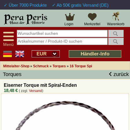
✓ Über 7000 Produkte
✓ Ab 50€ gratis Versand (DE)
Große Auswahl
14 Tage Widerrufsrecht
Verfügbarkeitsanzeige
Über 25 Jahre Erfahrung
Sendungsverfolgung
Schnelle Rücküberweisung
Warenkorb
Login
Merkzettel
Intelligente Navigation
Kulant bei Retouren
Freundlicher Service
Prof. Auftragsabwicklung
Menü
Übersicht Mittelalter-Produkte
Händler-Info
EUR
Mittelalter-Shop
»
Schmuck
»
Torques
»
16 Torque Spi
Impressum
Torques
zurück
Widerrufsfunktion
Eiserner Torque mit Spiral-Enden
18,48 €
( zzgl.
Versand
)
Wie bestellen?
Rückruf-Service